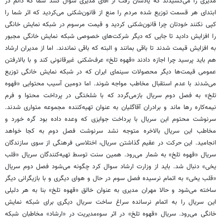
مدیری را می‌کشیدند که یادشان رفت از آقای مدیری سوال کنند شما که دائم در
ابتدای هر قسمت توزیع شده مردم را منع از قانون‌شکنی می‌کردید که اثر شما را
کپی نکنند خودتان چرا قانون‌شکنی کردید و قیمت مرسوم در شبکه نمایش خانگی
را افزایش دادید تا جایی که دیگر شرکت‌های خصوصی شبکه نمایش خانگی مجبور
به افزایش قیمت شدند تا باقی بمانند و البته که باقی نماندند. اما از مدیران ارشاد
هم باید پرسید چرا اجازه دادند «قهوه تلخ» عرف‌شکنی غیرقانونی کند و با بالارفتن
عمومی قیمت‌ها دیگر محصولات سینمای ایران که در شبکه نمایش خانگی توزیع
می‌شدند با عدم استقبال مخاطب مواجه شوند. اما دومین آسیب محتوایی «قهوه
تلخ» به فصل دوم سریال بازمی‌گردد که با شلختگی در پرداخت محتوا و فرم
نیمه‌کاره رها ماند و برادران آقاگلیان به عنوان تهیه‌کننده مجموعه متواری شدند.
سرنوشت محتوم این سریال با پرداخت جوایزی که وعده داده بود گره خورد و
مخاطب این سریال بالاخره متوجه نشد سرنوشت فصل دوم به کجا خواهد
انجامید. این حرکت در عقیم گذاشتن سریال، اختلاسی فرهنگی از سوی سازندگان
سریال «قهوه تلخ» به شمار می‌رود. همین سنت توسط تهیه‌کنندگان سریال «قلب
یخی» دنبال شد. باید از وزارت ارشاد سوال کرد چگونه می‌شود فصل دوم سریال
«قلب یخی» به اتمام نرسیده فصل سوم در حال و هوای دیگری و با بازیگرانی دیگر
ساخته می‌شود و حالا مهران مدیری به عنوان خالق «قهوه تلخ» بنا به هر دلیلی
این سریال را به اتمام نرسانده سراغ ساخت سریال دیگری برای شبکه نمایش
خانگی می‌رود. سریال «قهوه تلخ» در اثر سوءمدیریت در «ارشاد» مخاطبان شبکه