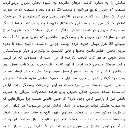
نمایش را به سخره گرفت. برهان نگارنده به شیوه پخش سریال بازمی‌گردد.
قسمت 24 سریال توزیع می‌شود و قسمت 25 دو‌ ماه بعد و قسمت 27 به صورت
قاچاق یک سال بعد. تولید برادران آقاگلیان عاملی برای نابهنجاری بزرگ در شبکه
نمایش خانگی می‌شود و مخاطبی که انتظار «قهوه تلخ» را می‌کشد قطعا از دیگر
محصولات سریالی در شبکه نمایش خانگی استقبال نخواهد نکرد. هیچ‌کدام از
عوامل سازنده این سریال هم پاسخگوی مخاطبانی که تقریبا برای 34 قسمت
تولیدی 85 هزار تومان هزینه کرده بودند، جوابی نداشتند. «قهوه تلخ» با نحوه
توزیع، پخش، عقیم ماندن محتوا و خالی گذاشتن در واقع برای دیگر تولید‌کنندگان
بستر خوبی فراهم کرد. تعجب نگارنده از این است که مسؤولی که بر کرسی
وزارت فرهنگ جلوس کرده است از تهیه‌کننده «قلب یخی» نمی‌خواهد فصل دوم
سریالش را تمام کند و بعد به سراغ فصل سوم برود! یعنی مدیران ارشاد هم در
به سخره گرفتن شعور و جیب مخاطبان به صورت توامان متهم هستند. مدیرکل
سمعی- بصری معاونت سابق باید نسبت به این موضوعات پاسخگو باشد. آیا در
اساسنامه شبکه نمایش خانگی تعریفی برای عرضه محصولات سریالی به صورت
ناقص قبل از بازبینی کامل وجود دارد؟ اگر چنین قانونی هست چرا سریال‌هایی که
به صورت هفتگی تولید می‌شوند در شبکه نمایش توزیع می‌شوند؟ هر کدام از این
سریال‌ها ممکن است به سرنوشت محتوم «قهوه تلخ» و «قلب یخی» مبتلا شوند
و نیمه‌کاره بمانند و شاید به سرنوشت نه‌چندان مطلوب سریال «ساخت ایران» که
در آخرین لوحی که از این سریال توزیع شد تنها 5 دقیقه پایانی سریال را به