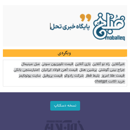
وبگردی
خبرآنلاین
راه نو آنلاین
بازی آنلاین
قیمت تلویزیون سونی
مبل مینیمال
جراح بینی گوشتی
پرشین هتل
قیمت آهن فولاد ایرانیان
اعتبارسنجی بانکی
قیمت طلا امروز
بلیط قطار
شرکت رادوکو
قیمت پروفیل
سایت یوتوتایمز
خرید اکانت chatgpt
نسخه دسکتاپ