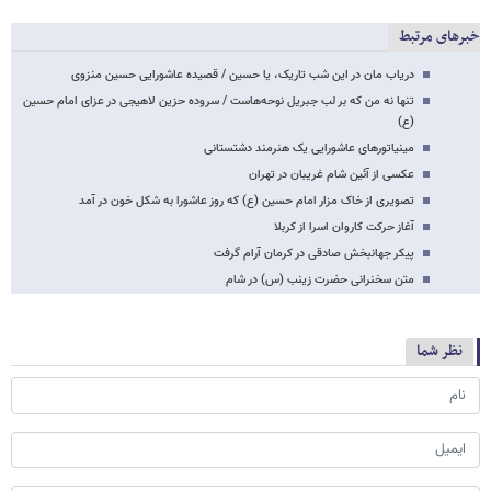
خبرهای مرتبط
دریاب مان در این شب تاریک، یا حسین / قصیده عاشورایی حسین منزوی
تنها نه من که بر لب جبریل نوحه‌هاست / سروده حزین لاهیجی در عزای امام حسین
(ع)
مینیاتورهای عاشورایی یک هنرمند دشتستانی
عکسی از آئین شام غریبان در تهران
تصویری از خاک مزار امام حسین (ع) که روز عاشورا به شکل خون در آمد
آغاز حرکت کاروان اسرا از کربلا
پیکر جهانبخش صادقی در کرمان آرام گرفت
متن سخنرانی حضرت زینب (س) در شام
نظر شما