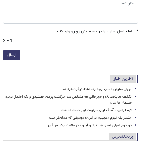
*
لطفا حاصل عبارت را در جعبه متن روبرو وارد کنید
2 + 1 =
ارسال
آخرین اخبار
اجرای نمایش «اسب نورد» یک هفته دیگر تمدید شد
تکلیف «پایتخت ۸» و «زیرخاکی ۵» مشخص شد؛ بازگشت پژمان جمشیدی و یک احتمال درباره
«سلمان فارسی»
تیم ترامپ با آهنگ تیلور سوئیفت او را دست انداخت
انتشار یک آلبوم «عجیب» در ایران؛ موسیقی که درمان‌گر است
دور دوم اجرای کمدی «سندباد و فیروز» در خانه نمایش مهرگان
پربیننده‌ترین