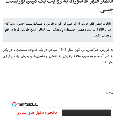
«نماز ظهر عاشورا» به روایت یک مینیاتوریست
چینی
تابلوی «نماز ظهر عاشورا» اثر علی لی گون، نقاش و مینیاتوریست چینی است که
سال 1389 در سیزدهمین جشنواره پژوهشی بین‌المللی شیخ طوسی (ره) در قم
رونمایی شد.
به گزارش خبرآنلاین، لی گون سال 1945 میلادی در یک خانواده مسلمان و در پکن
به دنیا آمده و به سبب علاقه وافرش به نقاشی و تشویق‌های پدرش به سراغ این
هنر رفت.
5757
ذخخیره سلول های بنیادی