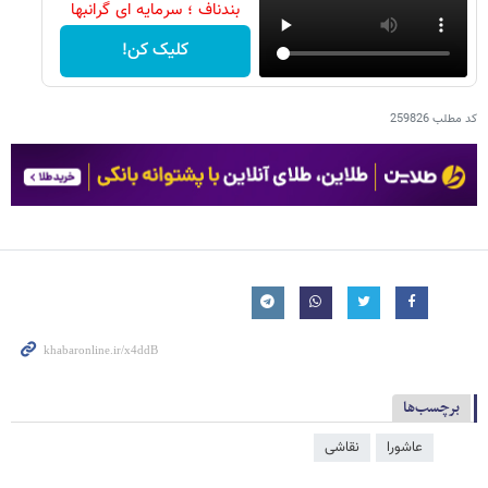
بندناف ؛ سرمایه ای گرانبها
کلیک کن!
کد مطلب
259826
برچسب‌ها
عاشورا
نقاشی