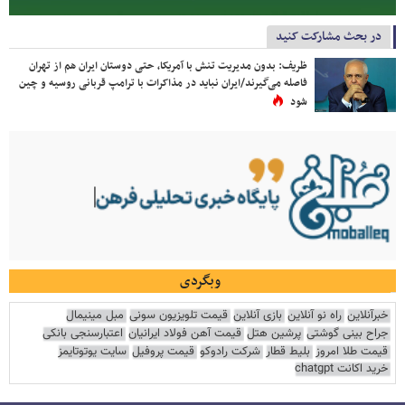
در بحث مشارکت کنید
ظریف: بدون مدیریت تنش با آمریکا، حتی دوستان ایران هم از تهران
فاصله می‌گیرند/ایران نباید در مذاکرات با ترامپ قربانی روسیه و چین
شود
وبگردی
خبرآنلاین
راه نو آنلاین
بازی آنلاین
قیمت تلویزیون سونی
مبل مینیمال
جراح بینی گوشتی
پرشین هتل
قیمت آهن فولاد ایرانیان
اعتبارسنجی بانکی
قیمت طلا امروز
بلیط قطار
شرکت رادوکو
قیمت پروفیل
سایت یوتوتایمز
خرید اکانت chatgpt