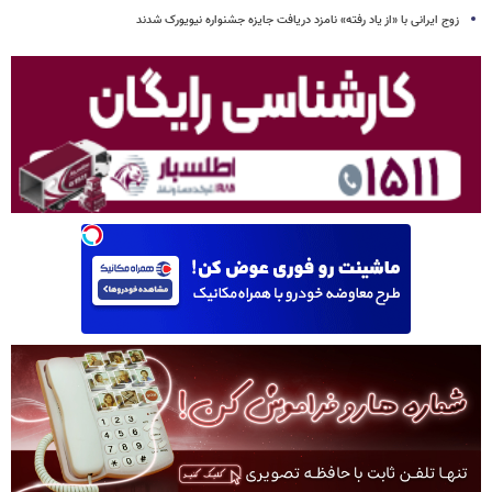
زوج ایرانی با «از یاد رفته» نامزد دریافت جایزه جشنواره نیویورک شدند