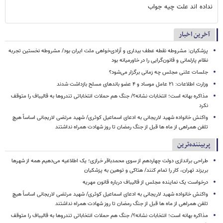
نداده اند علت چیه جواب
آخرین اخبار
پزشکیان: مشروطه نقطه عطف بیداری و آزادی‌خواهی ملت ایران بود/ مشروطه نخستین تجربه
نظام پارلمانی و قانون‌گرایی را در خاورمیانه بود
جلسات علنی مجلس چه زمانی برگزار می‌شود؟
وزارت اطلاعات: ۲۱ عامل موساد و ۴ عضو باندهای مسلح بازداشت شدند
مذاکره بهانه است؛ انتخابات نشانه؟/ جنگ هم حملات انتخاباتی تندروها به قالیباف را متوقف
نکرد
واکنش خانواده شهید لاریجانی به ادعای اسماعیل کوثری/ شهید مرتضی لاریجانی اساساً هیچ
تلفن همراهی از ماه ها قبل از جنگ رمضان تا روز شهادت همراه نداشتند
پربیننده‌ترین
طراحی براندازی دولت چهاردهم از سوی محمدباقر خرازی؛ یک اطلاعیه می‌دهیم همه از شهرها
بریزند تهران، کار را تمام کنند/ هتاکی و توهین به پزشکیان
درخواست یک نماینده مجلس از قالیباف درباره قانون مهریه
واکنش خانواده شهید لاریجانی به ادعای اسماعیل کوثری/ شهید مرتضی لاریجانی اساساً هیچ
تلفن همراهی از ماه ها قبل از جنگ رمضان تا روز شهادت همراه نداشتند
مذاکره بهانه است؛ انتخابات نشانه؟/ جنگ هم حملات انتخاباتی تندروها به قالیباف را متوقف