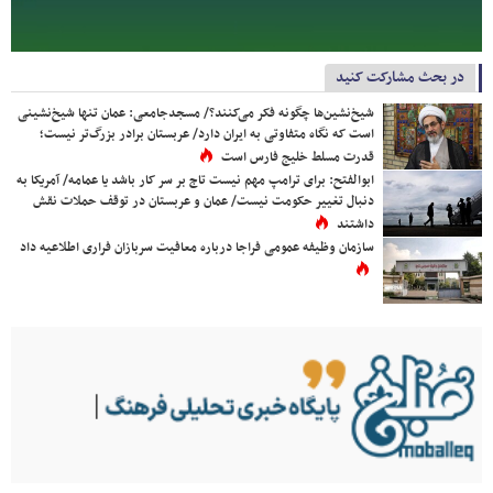
در بحث مشارکت کنید
شیخ‌نشین‌ها چگونه فکر می‌کنند؟/ مسجدجامعی: عمان تنها شیخ‌نشینی
است که نگاه متفاوتی به ایران دارد/ عربستان برادر بزرگ‌تر نیست؛
قدرت مسلط خلیج فارس است
ابوالفتح: برای ترامپ مهم نیست تاج بر سر کار باشد یا عمامه/ آمریکا به
دنبال تغییر حکومت نیست/ عمان و عربستان در توقف حملات نقش
داشتند
سازمان وظیفه عمومی فراجا درباره معافیت سربازان فراری اطلاعیه داد