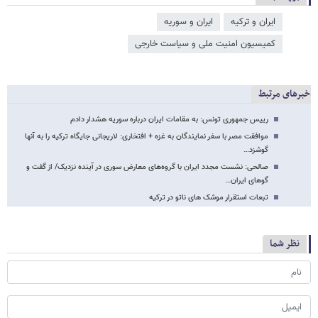
ایران و ترکیه
ایران و سوریه
کمیسیون امنیت ملی و سیاست خارجی
خبرهای مرتبط
رییس جمهوری تونس: به مقامات ایران درباره سوریه هشدار دادم
موافقت مصر با سفر نمایندگان به غزه + افتخاری: لاریجانی جایگاه ترکیه را به آنها
گوشزد…
صالحی: نشست مجدد ایران با گروه‌های معارض سوری در آینده نزدیک/ از گفت و
گوهای ایران…
تبعات استقرار موشک های ناتو در ترکیه
نظر شما