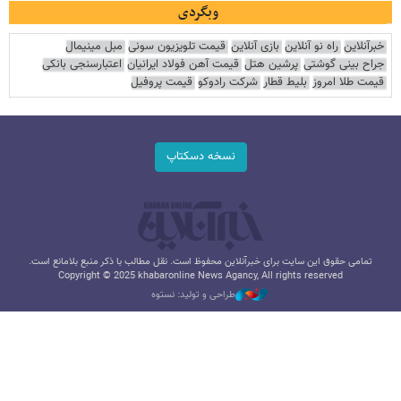
وبگردی
خبرآنلاین
راه نو آنلاین
بازی آنلاین
قیمت تلویزیون سونی
مبل مینیمال
جراح بینی گوشتی
پرشین هتل
قیمت آهن فولاد ایرانیان
اعتبارسنجی بانکی
قیمت طلا امروز
بلیط قطار
شرکت رادوکو
قیمت پروفیل
نسخه دسکتاپ
تمامی حقوق این سایت برای خبرآنلاین محفوظ است. نقل مطالب با ذکر منبع بلامانع است.
Copyright © 2025 khabaronline News Agancy, All rights reserved
طراحی و تولید: نستوه