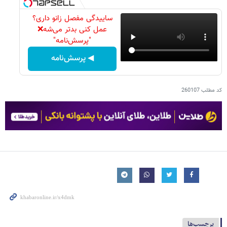
ساییدگی مفصل زانو داری؟
عمل کنی بدتر می‌شه❌
"پرسش‌نامه"
◀ پرسش‌نامه
کد مطلب
260107
برچسب‌ها