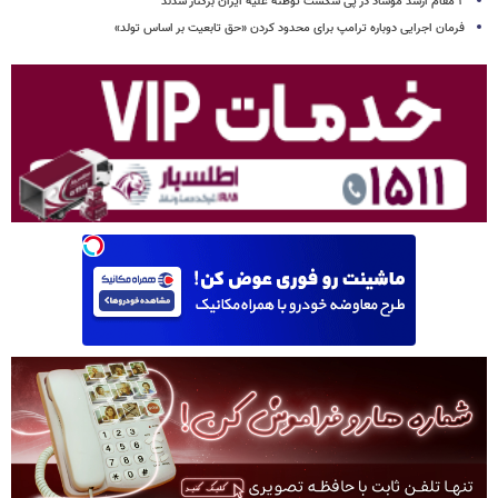
۲ مقام‌ ارشد موساد در پی شکست توطئه علیه ایران برکنار شدند
فرمان اجرایی دوباره ترامپ برای محدود کردن «حق تابعیت بر اساس تولد»