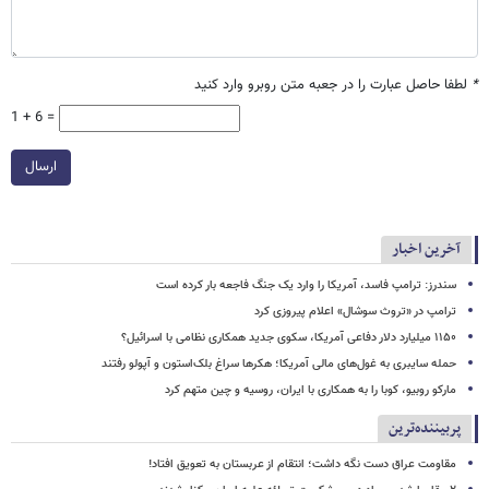
*
لطفا حاصل عبارت را در جعبه متن روبرو وارد کنید
1 + 6 =
ارسال
آخرین اخبار
سندرز: ترامپ فاسد، آمریکا را وارد یک جنگ فاجعه بار کرده است
ترامپ در «تروث سوشال» اعلام پیروزی کرد
۱۱۵۰ میلیارد دلار دفاعی آمریکا، سکوی جدید همکاری نظامی با اسرائیل؟
حمله سایبری به غول‌های مالی آمریکا؛ هکرها سراغ بلک‌استون و آپولو رفتند
مارکو روبیو، کوبا را به همکاری با ایران، روسیه و چین متهم کرد
پربیننده‌ترین
مقاومت عراق دست نگه داشت؛ انتقام از عربستان به تعویق افتاد!