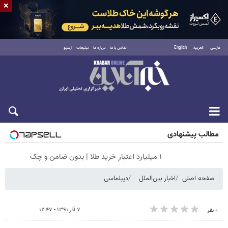
×
فارسی
العربية
English
تماس با ما
درباره ما
تبلیغات
آرشیو
جمعه ۱۶ مرداد ۱۴۰۵
مطالب پیشنهادی
۱ میلیارد اعتبار خرید طلا | بدون ضامن و چک
صفحه اصلی
اخبار بین‌الملل
دیپلماسی
۷ آذر ۱۳۹۱ - ۱۲:۴۷
۰ نفر