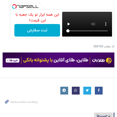
این همه ابزار تو یک جعبه با
این قیمت!
ثبت سفارش
کد مطلب
260153
برچسب‌ها