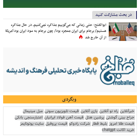
در بحث مشارکت کنید
ابوالفتح: حتی زمانی که می‌گوییم مذاکره نمی‌کنیم، در حال مذاکره
هستیم/ برجام برای ایران معجزه بود/ چون برجام به سود ایران بود آمریکا
از آن خارج شد
وبگردی
خبرآنلاین
راه نو آنلاین
بازی آنلاین
قیمت تلویزیون سونی
مبل مینیمال
جراح بینی گوشتی
پرشین هتل
قیمت آهن فولاد ایرانیان
اعتبارسنجی بانکی
قیمت طلا امروز
بلیط قطار
شرکت رادوکو
قیمت پروفیل
سایت یوتوتایمز
خرید اکانت chatgpt