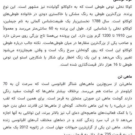
کوکا نخلی نوعی طوطی است که به «کوکاتو گولیات» نیز مشهور است. این نوع
پرنده. بزرگ‌ترین طوطی به رنگ مشکی یا خاکستری دودی در خانواده طوطی‌های
کوکاتو است. سال 1788 نخستین‌بار یک طبیعت‌شناس آلمانی به نام جیملین،
کوکاتو نخلی را شناسایی کرد. طول این پرنده به 60 سانتی‌متر می‌رسد و معمولاً
بین 1910 تا 1200 گرم وزن دارد. این پرونده بی‌همتا تاج بزرگی روی سرش دارد
و صاحب یکی از بزرگ‌ترین منقارها در میان طوطی‌هاست. نکته جالب درباره طوطی
کوکاتو این است که روی گونه‌اش سرخ رنگ است و وقتی هیجان‌زده می‌شود
تغییر رنگ می‌دهد و این یک زنگ اخطار برای شکار یا شکارچی استو این نوعی
طوطی تا 16 هزار دلار قیمت‌گذاری شده است.
ماهی تن
ماهی‌تن از سریع‌ترین‌ ماهی‌های شناگر اقیانوسی است که سرعت آن به 70
کیلومتر در ساعت هم می‌رسد. برخلاف بیشتر ماهی‌ها که گوشت سفید رنگی
دارند گوشت ماهی تن صورتی متمایل به قرمز است. برای همین است که لقب
«رز دریایی» را به این ماهی داده‌اند. گونه‌ای از ماهی‌ها تن قادرند دمای بدن خود
را با کمک فعالیت‌های ماهیچه‌ای دمای آب نیز بالاتر ببرند، این توانایی به آنها اجازه
می‌دهد تا در آب سرد زندگی کنند و در دماهای مختلف آب‌های اقیانوسی زنده
بمانند. ماهی تن یکی از گران‌ترین حیوانات جهان است. در ژانویه 2012 یک ماهی
تن به قیمت 735 هزار دلار به فروش رسید.