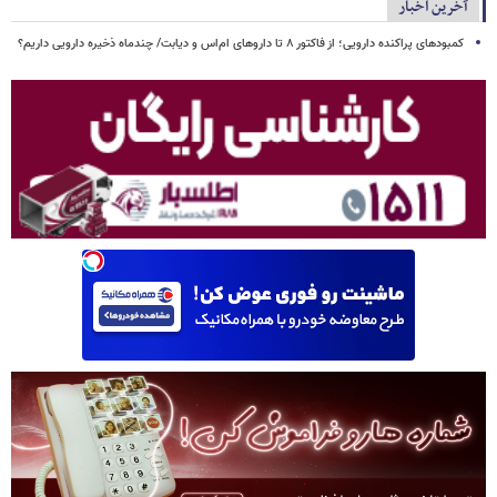
آخرین اخبار
کمبودهای پراکنده دارویی؛ از فاکتور ۸ تا داروهای ام‌اس و دیابت/ چندماه ذخیره دارویی داریم؟