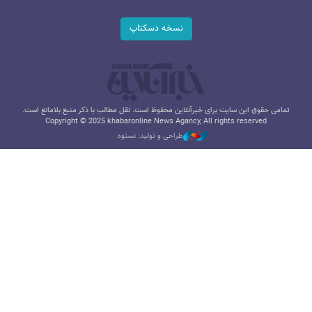
نسخه دسکتاپ
تمامی حقوق این سایت برای خبرآنلاین محفوظ است. نقل مطالب با ذکر منبع بلامانع است.
Copyright © 2025 khabaronline News Agancy, All rights reserved
طراحی و تولید: نستوه