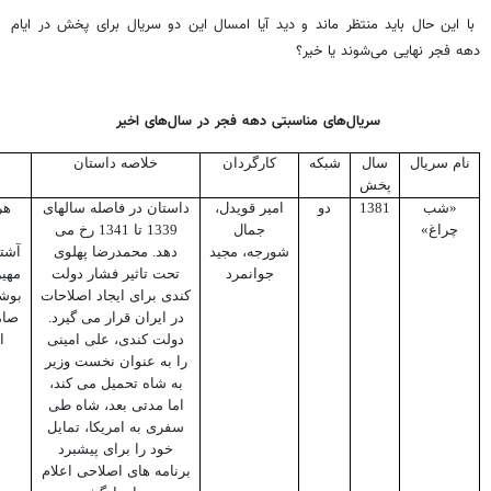
با این حال باید منتظر ماند و دید آیا امسال این دو سریال برای پخش در ایام
دهه فجر نهایی می‌شوند یا خیر؟
سریال‌های مناسبتی دهه فجر در سال‌های اخیر
نام سریال
سال
شبکه
کارگردان
خلاصه داستان
پخش
«شب
1381
دو
امیر قویدل،
داستان در فاصله سالهای
هر
چراغ»
جمال
1339 تا 1341 رخ می
ع
شورجه، مجید
دهد. ‌محمدرضا پهلوی
آشتی
جوانمرد
تحت تاثیر فشار دولت
مهین
کندی برای ایجاد اصلاحات
بوش
در ایران قرار می گیرد.
صام
دولت کندی، علی امینی
ا
را به عنوان نخست وزیر
به شاه تحمیل می کند،
اما مدتی بعد، شاه طی
سفری به امریکا، تمایل
خود را برای پیشبرد
برنامه های اصلاحی اعلام