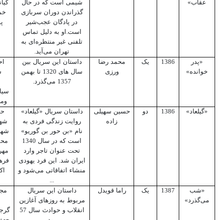
عقاب»
شیمی است که در حال
کیان
گذراندن دوران سربازی
خم
در پادگان عجب‌شیر
پ
است.او به دلیل تماس
تلفنی غیر منتظره‌ای به
تهران می‌آید.
«پدر
1386
یک
محمد رضا
داستان این سریال بین
اح
خوانده»
ورزی
سال های 1320 تا بهمن
س
1357 می‌گذرد.
س
سیا
ومر
«گیلعاد»
1386
دو
حسین سهیلی
داستان سریال «گیلعاد»
حس
زاده
روایت زندگی فردی به
شهر
نام «بن حور بن گوریو»
شهر
است که در سال 1340
محم
تحت عنوان تاجر وارد
مهر
ایران ‌شد. این فرد یهودی
فره
منشاء اتفاقاتی می‌شود و
اک
...
«شب
1387
یک
راما قویدل
داستان این سریال
مجی
می‌گذرد»
مربوط به روزهای آغازین
انقلاب و حوادث سال 57
گرجس