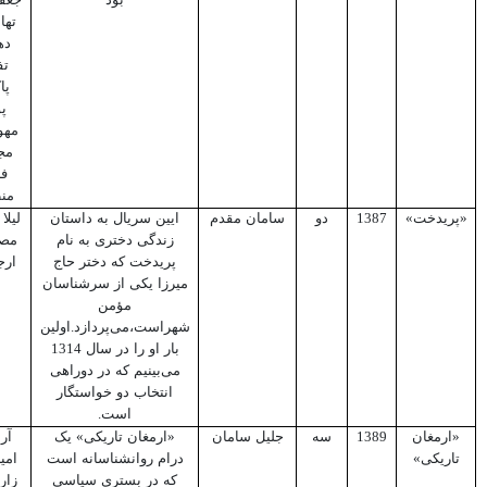
بود
جعف
تها
ده
تف
پا
پ
مهو
مج
فر
من
«پریدخت»
1387
دو
سامان مقدم
ایین سریال به داستان
لیلا
زندگی دختری به نام
مصف
پریدخت که دختر حاج
ارج
میرزا یکی از سرشناسان
مؤمن
شهراست،می‌پردازد.اولین
بار او را در سال 1314
می‌بینیم که در دوراهی
انتخاب دو خواستگار
است.
«ارمغان
1389
سه
جلیل سامان
«ارمغان تاریکی» یک
آر
تاریکی»
درام روانشناسانه است
امیر
که در بستری سیاسی
زار