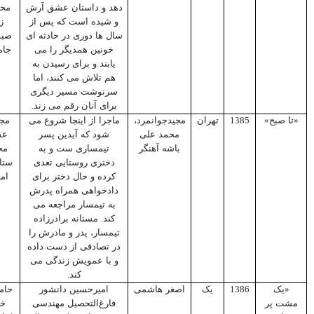
دهد و داستان عشق آرش
محس
و شیده است که پس از
ز
سال ها دوری در حادثه ای
صبو
خونین همدیگر را می
جام
یابند و برای رسیدن به
هم تلاش می کنند، اما
سرنوشت مسیر دیگری
برای آنان رقم می زند.
«تا صبح»
1385
تهران
مجیدجوانمرد،
ماجرا از اینجا شروع می
مجی
محمد علی
شود که آیدین پسر
عس
باشه آهنگر
تیمساری ست و به
مح
دختری روستایی تعدی
ستا
کرده و حال دختر برای
ام
دادخواهی همراه پدرش
به تیمسار مراجعه می
کند. مستانه برادرزاده
تیمسار، پدر و مادرش را
در تصادفی از دست داده
و با عمویش زندگی می
کند.
«یک
1386
یک
اصغر هاشمی
امیرحسین دانشور
حامد
مشت پر
فارغ‌التحصیل مهندسی
خر