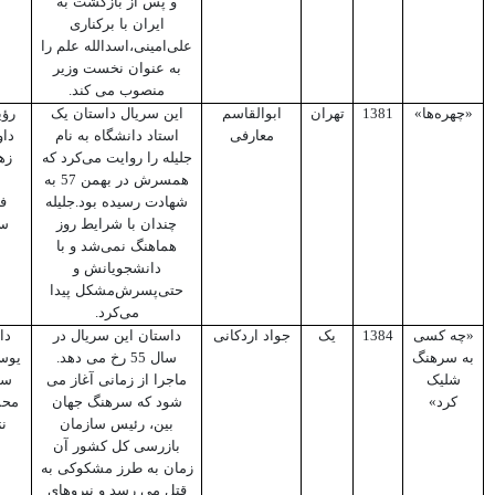
و پس از بازگشت به
ایران با برکناری
علی‌امینی،اسدالله علم را
به عنوان نخست وزیر
منصوب می کند.
«چهره‌ها»
1381
تهران
ابوالقاسم
این سریال داستان یک
رؤی
معارفی
استاد دانشگاه به نام
داو
جلیله را روایت می‌کرد که
زه
همسرش در بهمن 57 به
شهادت رسیده بود.جلیله
ف
چندان با شرایط روز
سع
هماهنگ نمی‌شد و با
دانشجویانش و
حتی‌پسرش‌مشکل پیدا
می‌کرد.
«چه کسی
1384
یک
جواد اردکانی
داستان این سریال در
دا
به سرهنگ
سال 55 رخ می دهد.
یوس
شلیک
ماجرا از زمانی آغاز می
سم
کرد»
شود که سرهنگ جهان
محم
بین، رئیس سازمان
ن
بازرسی کل کشور آن
زمان به طرز مشکوکی به
قتل می رسد و نیروهای