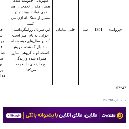
شهربانی حکومت شاه،
همین مقدار خدمت را هم
نمی توانند ببینند و در
مسیر او سنگ اندازی می
کنند.
«پروانه»
1391
سه
جلیل سامان
این سریال روایتگرداستان
حا
جوانی به نام امیر است
نی
که در سال‌های دهه پنجاه
مهد
به دنبال گمشده خویش
قط
است. او با گروهی مبارز
صاد
همراه شده و زندگی
عبد
پرحادثه‌ای را تجربه
نو
می‌کند.
بهر
خداو
57247
کد مطلب
262284