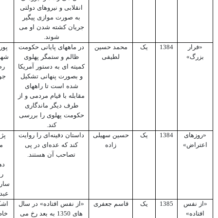
انقلابی و نیروهای دولتی
به صورت موازی پیگیر
جریان کشته شدن او می
شوند.
«فرار
1384
یک
محمد حسین
در ماههای پایانی حکومت
پور
بزرگ»
لطیفی
ظالم و ستمگر پهلوی
شهر
کمیته ای به دستور آمریکا
رض
و بصورت پنهانی تشکیل
جو
شده است تا راههای
مقابله با قیام مردمی و از
طرف دیگر ماندگاری
حکومت پهلوی را بررسی
کند.
«روزهای
1384
یک
حسین سهیلی
داستان دفینه‌ای را روایت
پژ
اعتراض»
زاده
کند که عده‌ای در پی
می
تصاحب آن هستند.
ده
رض
سارا
عبد
«از نفس
1385
یک
قاسم جعفری
«از نفس افتاده» در سال
اشک
افتاده»
های 1350 به بعد رخ می
خاط