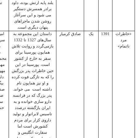
بلند پایه ارتش بوده، داود
تف
برادر همسرش دستگیر
می شود و این سرآغاز
روشن شدن ماجراهای
پنهان دیگری است.
«خاطرات
1391
یک
صادق کرمیار
داستان این مجموعه به
امی
مرد
سال‌های 1327 تا 1332
سر
ناتمام»
بازمی‌گردد و روایت تلاش
م
همایون پورسینا برای
د
سفر به خارج از کشور
محمو
است. پورسینا در این
مهر
حین خاطرات پدر بزرگش
مهو
را که به تازگی فوت کرده
دا
و او نیز همایون نام
بی
داشته است می خواند.
صفر
پدر بزرگ که در فرانسه
صف
دارو سازی خوانده و به
سع
ایران بازگشته درصدد
حس
تاسیس لابراتوار و تولید
داروی کزار برای مردم
کشورش است اما
سفارت انگلیس و