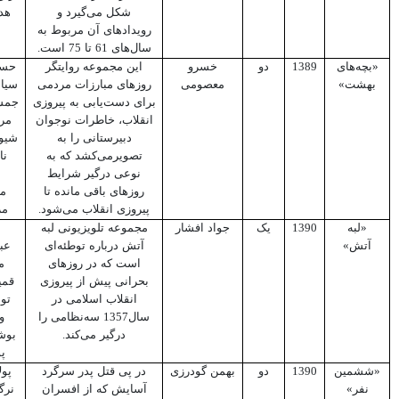
شکل می‌گیرد و
هد
رویدادهای آن مربوط به
سال‌های 61 تا 75 است.
«بچه‌های
1389
دو
خسرو
این مجموعه روایتگر
حسی
بهشت»
معصومی
روزهای مبارزات مردمی
سیا
برای دست‌یابی به پیروزی
جمشی
انقلاب، خاطرات نوجوان
مر
دبیرستانی را به
شیو
تصویرمی‌کشد که به
نا
نوعی درگیر شرایط
روزهای باقی مانده تا
می
پیروزی انقلاب می‌شود.
مر
«لبه
1390
یک
جواد افشار
مجموعه تلویزیونی لبه
آتش»
آتش درباره توطئه‌ای
عب
است که در روزهای
م
بحرانی پیش از پیروزی
قم
انقلاب اسلامی در
تو
سال1357 سه‌نظامی را
و
درگیر می‌کند.
بوش
پ
«ششمین
1390
دو
بهمن گودرزی
در پی قتل پدر سرگرد
پول
نفر»
آسایش که از افسران
نرگ