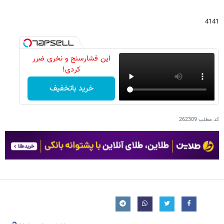
4141
این فشارسنج و نخری ضرر
کردی!
خرید باتخفیف
کد مطلب
262309