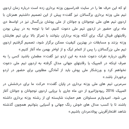
او که این حرف ها را در سایت فدراسیون وزنه برداری زده است درباره زمان اردوی
تیم ملی وزنه برداری بزگسالان نیز گفت:« پیش از این تصمیم داشتیم همزنان با
اردوی تیم های ملی نوجوانان و جوانان از ملی پوشان بزرگسال نیز در اواسط دی
ماه برای حضور در اردوی تیم ملی دعوت کنیم، اما با توجه به در پیش بودن
رقابتهای فینال لیگ برای آنکه وزنه برداران بتوانند با تمرکز بالا برای تیم هایشان
وزنه بزنند و مسابقات در بهترین کیفیت ممکن برگزار شود، تصمیم گرفتیم اردوی
تیم ملی بزرگسالان را پس از اتمام لیگ و از اواخر بهمن ماه آغاز کنیم.»
باقری درباره نفرات دعوت شده به این اردو نیز گفت:« مطمئن باشید کسی را به
صرف اینکه در المپیک یا رقابتهای جهانی مدال گرفته به اردوی تیم ملی دعوت
نخواهم کرد و ورزشکار ملی پوش باید از آمادگی مطلوبی برای حضور در اردو
برخوردار باشد.»
سرمربی تیم های ملی وزنه برداری در پایان گفت:« حرکت ما برای درخشش در
المپیک 2016 ریودوژانیرو از دی ماه جاری با برپایی اردوی نوجوانان و جوانان آغاز
می شود. امیدوارم مسئولان هم حمایت شایسته ای از رشته وزنه برداری داشته
باشند تا با کسب مدال های خوش رنگ جهانی و آسیایی بتوانیم همچون گذشته
شاهد افتخارآفرینی پولادمردان باشیم.»