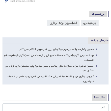
برچسب‌ها
وزنه‌برداری
فدراسیون وزنه برداری
خبرهای مرتبط
حسین رضازاده: یک دبیر خوب و کاردان برای فدراسیون انتخاب می کنم
بهداد سلیمی:اگر جراحی کنم مسابقات جهانی را از دست می دهم/نگران نیستم،هدفم
المپیک…
حسین توکلی: من و رضازاده مثل رونالدو و مسی بودیم/ پلی استیشن بازی کردن من
اشکال دارد…
کوروش باقری:من و اختلاف با المپیکی ها؟تکذیب می کنم/ترجیح دادم در انتخابات
فدراسیون…
نظر شما