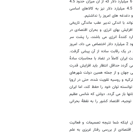
تازه در سه سال آخر جنگ درآمد کشور 18 میلیارد دلار بوده است یعنی سالی 6 میلیارد دلار که از آن میزان حدود 4.5
میلیارد دلار به بخش نفتی کشور اختصاص می یافت تا چرخ نفت بچرخد، 4.5 میلیارد دلار نیز به کالاهای اساسی
دغدغه های امروز را نداشتیم.
ند با اندکی تدبیر عقب ماندگی تاریخی
فزایش بهای انرژی و بحران اقتصادی در
ارد کنندۀ انرژی می باشند، را پشت سر
نگذارد؛ مثلاً دولتی نظیر دولت ترکیه 7 سال پیش برای تأمین نیازهای انرژی خود 2 میلیارد دلار اختصاص می داد، امروز
ه راحتی در یک رقابت ساده از آن پیشی گرفت.
 ایران کاملاً در تضاد با محاسبات سادۀ
ی گردد حداقل انتظار باید افزایش قدرت
تی جهان و از جمله همین دولت شهرهای
کیه و روسیه تقویت شده، حتی در اروپا
انسته توان خود را حفظ کند، اما ایران
لتها باز می گردد. دولتی که شانس عظیم
 توجیه، اقتصاد کشور را به نقطۀ بحرانی
ول اینکه شما نتیجه تصمیمات و فعالیت
 اقتصادی از بررسی رفتار غریزی به علم