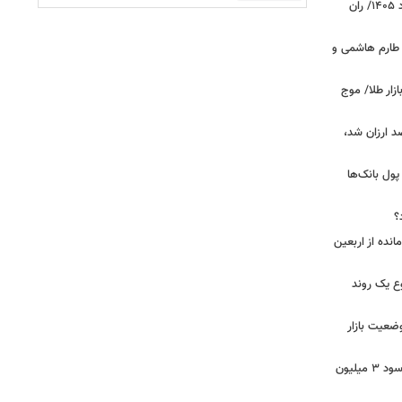
قیمت جدید گوشت قرمز امروز ۱۴ مرداد ۱۴۰۵/ ران
 طارم هاشمی و
زار طلا/ موج
بازار گوشت؛ دام ۳۰ درصد ارزان شد،
 درخواست پول بانک‌ها
؟
مانده از اربعین
ع یک روند
وضعیت بازار
خبر مهم برای سهامداران عدالت/ واریز سود ۳ میلیون