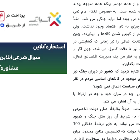
و از همه مهمتر اینکه همه متوجه بودند
ته شده است. به خصوص اینکه امام نمی
می بود؛ اما نباید جنگی می شد. مثلاً
یزی به نام اقتصاد وجود نداشت. ولی
 از کوپنی شدن کالاها را بپذیرند، چون
نات اضافی را نیز زمانی که گشایشی در
نیز با دقت کنترل می شد، چون اگر از
 به نظر من یک مدیریت اقتصادی فعال،
ت بگذاریم.
اره کردید که کشور در دوران جنگ نیز
ی موجود در کالاهای اساسی مردم در نظر
ان سیاست اعمال نمی شود؟
چه در میان خود و چه در ارتباط با
ر به آن اشاره می کنم:
هستند. اصولاً وظیفۀ اصلی دولت تخصیص
ه به شرایط آن روز مثل جنگ و کمبود
درآمدها و تحریم بیشتر مشهود بود و زمان دیگری نامشهود است. مثلاً دولت می تواند به جای برنامۀ عقلائی 100
 ارائه دهد و از وظیفۀ دولت که تخصیص منابع محدود میان
زان موفقیت دولتها به موفقیت آنها در