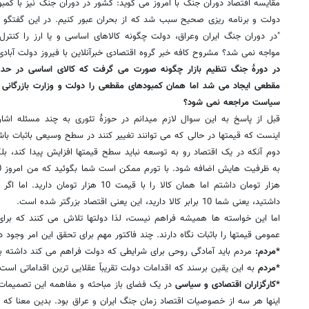
مقایسه اقتصاد دوران جنگ با امروز می گوید: کشور در دوران جنگ نیز با کمبو
دولت و برنامه ریزی صحیح سبب شد که از بحران عبور کنیم. در این گفتگو ای
"در دوران جنگ ایران وعراق، دولت چگونه کالاهای اساسی و یا ارز را کنتر
مواجه نمی شد؟ مشروح کافه خبر گروه اقتصادی خبرآنلاین با فیروز دولت آبادی 
در دورۀ جنگ تنظیم بازار چگونه صورت می گرفت که کالای اساسی در حد 
مقطعی ایجاد می شد اما همان کمبودهای مقطعی را دولت و وزارت بازرگانی 
سیاست مراجعه نمی شود؟
قبل از پاسخ به این سوال لازم میدانم در حوزۀ تئوری به چند مسئله اشار
اینست که قیمتها در حالی که می توانند تغییر کنند در سطح وسیعی باثبات ب
دوم آنکه در یک اقتصاد رو به توسعه نباید سطح قیمتها افزایش پیدا کند، بلک
داشتید، یعنی شما 10 برابر کالا دارید، این یعنی اقتصاد بزرگتر شده است.
اما این خواسته ها همیشه فراهم نیست، لذا دولتها تلاش می کنند که بر
عمومی قیمتها را باثبات نگاه دارند. چند فاکتور مهم برای تحقق این امر وجود دا
*مردم:
مردم باید آمادگی روحی برای شرایطی که دولت فراهم می کند داشته با
*مردم
به این یقین برسند که اقدامات دولت تقریباً عقلایی ترین اقداماتی است
*کارگزاران اقتصادی و سیاسی
در یک فضای باز مباحثه و مفاهمه این تصمیمات 
اینها هر سه از خصوصیات اقتصاد زمان جنگ ایران و عراق بود. بدین معنا که 