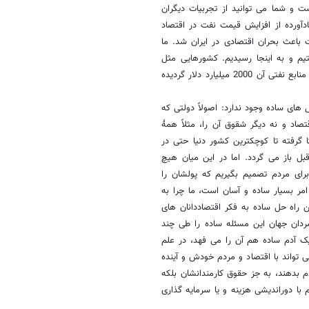
ت و شما می توانید از تجربیات دیگران
دآورده از افزایش قیمت نفت در اقتصاد
 باعث بحران اقتصادی در ایران شد. ما
فتیم و به اینجا رسیدیم. کشورهایی مثل
عربستان و کویت و امارات از این فرصت ها استفاده کردند. مثلاً امارات مازاد منابع نفتی آن 2000 میلیارد دلار گردیده
 های ساده وجود ندارد: اصولاً دولتی که
صاد و نه دیگر شقوق آن را، مثلاً همۀ
کا گرفته تا کوچکترین کشور دنیا حتی در
ل باز می گردد. اما در این میان هیچ
رای مردم تصمیم بگیریم که پولشان را
امر بسیار ساده و آسان است، ما چرا به
ن راه حل ساده به فکر اقتصاددانان های
تمردان جهان این مسئله ساده را طی چند
 یک آدم ساده هم آن را می فهد، در علم
 تواند با اقتصاد و مردم خودش و آینده
م بدهند، به جز حقوق کارمندانشان بلکه
ا دوراندیشی هزینه و یا سرمایه گذاری