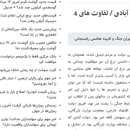
گوسفندی کیلویی چند شد؟ + جدول
مشروح نشست کافه خبر با حضور فیروز دولت آبادی / تفاوت های 4
قیمت‌های جدید برنج ایرانی اعلام شد/
دم‌سیاه گیلان چقدر شد؟
پیش‌بینی جدید یک بانک بین‌المللی از با
انفجاری طلا در راه است؟
دوران جنگ و کابینه هاشمی رفسنجانی
تناقض عجیب 
گوشت برای مصرف‌کننده نه!
ی دولت و مردم تبدیل شده، همچنان به
بانک مرکزی فقط با یک‌‎پنجم
 داشتن نرخ آن نیز موفقیت چندانی به
موافقت کرد
ی نرخ ارز باشند، مولفه های سیاسی به
کارت سوخت از چه زمانی حذف می‌شود
بازار را آسیب پذیرتر کرده است. اما با
خبر مهم برای زائران اربعین / دینار باقی‌
به مشغول داشته اینست که آیا می توان
را کجا بفروشیم؟
رزی و تحریم ها را تنها دلیل این امر
ریزش قیمت خودرو/ اصلاح بازار یا شرو
ه کشورمان در سالهای پس از انقلاب نیز
جدید؟
رایط جنگی را پشت سر نهد. فیروز دولت
زمستان رمزارزها قربانی گرفت؛ آخرین 
قتصاد خارجی، معاونت وزارت بازرگانی،
رمزارزها در جهان
ش میهمان کافه خبر بود. دولت آبادی که
ختلف وزارت بازرگانی بود در تحلیل و
تومانی برای سهامداران واقعیت دارد؟