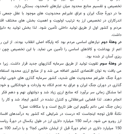
تخصیص و تقسیم منابع محدود میان نیازهای نامحدود، بستگی دارد.
ما در دورۀ جنگ ایران و عراق علیرغم محدودیت های موجود با عقل جمعی 
اندرکاران در تخصیص ارز به ترتیب اولویت و اهمیت بخش های مختلف اقتص
مردم و کشور اول از طریق تولید داخلی تأمین شود. لذا بخش تولید به دلی
داشت.
در وهلۀ دوم
نیازهای اساسی مردم بود که پایگاه اصلی انقلاب بودند. از این
اعم از بهداشت و کالاهای اساسی را تأمین می نماید. با این تخصیص چون تو
ریزی آسان تر شده بود.
در وهلۀ سوم
تقویت تولید از طریق سرمایه گذاریهای جدید قرار داشت. زیرا 
می یافت به توان اقتصادی کشور اضافه می شد و از منابع ارزی محدود استفاد
دورۀ جنگ علیرغم محدودیت های شدید، کشور سرمایه گذاری های خوبی توانست
گذاری در دوران جنگ ایران و عراق به عدم اتکاء به واردات و خوداتکایی و خود
اما مشکل زمانی سر برآورد که منابع ارزی زیاد شد و دولتهای نهم و دهم فکر ک
انجام دهند. لذا فضایی غیرعقلائی و کنترل نشده در کشور ایجاد شد و کار را به
زمان جنگ نمی دانم بگویم این طنز تاریخ است و یا مکافات عمل؟
نکتۀ قابل توجه اینجاست که درست در شرایطی که کشور به درآمدهای افسانه
ارز روبرو می شود. درآمد 150 میلیارد دلاری ارز در طول یکسال 