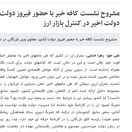
دولت اخیر در کنترل بازار ارز
مشروح نشست کافه خبر با حضور فیروز دولت آبادی، معاون وزیر بازرگانی در 
علی حق- زهرا خدایی
: بحران ارز در کشور که طی ماههای اخیر به معضل اصل
قوت خود باقی است و این در حالی است که تلاشهای دولت برای ثابت نگاه
همراه نداشته است. از سویی بیش از آنکه عوامل اقتصادی تعیین کنندۀ واقع
شاخص تعیین کننده تبدیل شده و در این میان حتی ورود عوامل نابهنجار، فضای 
تشدید بحران ارزی سوالی که طی ماههای اخیر ذهن بسیاری از ایرانیان را 
مجموعه دلایل ارائه شده اعم از کاهش توان اقتصادی کشور، کمبود منابع ا
دانست؟ آیا کشور پیشتر نیز با شرایط حاد دست و پنجه نرم نکرده بود؟ چه آنک
تجربۀ کمبود ارز را در کارنامۀ خود داشته اما مدیریت دولت وقت، توانست ش
آبادی، سفیر سابق کشورمان در ترکیه که تجربۀ دبیری ستاد هماهنگی روابط ا
عضو هیئت رئیسه اتاق بازرگانی را در کارنامۀ حرفه ای خود دارد، چند روز پی
در زمان دولت میرحسین موسوی و هاشمی رفسنجانی عهده دار معاونت های م