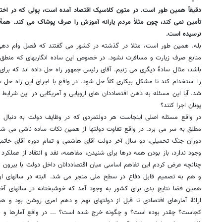
دقیقاً همین طور است. در متون کلاسیک اقتصاد آمده است، پولی که در اختیا
تأمین نمی کند، چون مثلاً مردم یارانه آموزش را صرف پوشاک می کند. همۀ 
نرسیده است.
بله. همین طور است، مثلا در گذشته در کشور می گفتند که فصل وام دهی 
منابع صرف زیارت و مسافرت نشود. در خصوص این ساده انگاریهای که منطق ظ
باشد، مثال سادۀ دیگری می زنیم. آقای رئیس جمهور راه حل داده اند که برا
را استخدام کند تا مشکل بیکاری کلاً حل شود. در واقع با اجرای این راه حل سا
شد. آیا این مسئله به ذهن اقتصاددان های اروپایی و آمریکایی در این شرایط بحر
یونان اجرا کنند؟
در واقع مسئله اصلی اینجاست هر دولتمردی که در وظایف دولت به دنبال 
مطلق به سر می برد. در واقع تفاوت دولتها از همین نکات ساده ناشی می ش
دوران جنگ تحمیلی، دو سال آخر دولت آقای هاشمی و تمام دوره آقای خاتم
وجود ندارد، باز بودن همه درها برای شنیدن، مفاهمه، نقد و انتقاد از عمل
چنانچه عرض کردم این تفاهم اساسی میان اقتصاددانان داخل دولت با بیرون ا
و هم به تصمیم قابل دفاع در سطح ملی منجر می شد. البته در سالهای او
همین فضا نتایج بدی برای کشور به وجود آمد که خوشبختانه در سالهای آخر ج
ارائۀ آمارهای اقتصادی تا قبل از دولتهای نهم و دهم امری روشن بود و هیچ
کجاست؟ چقدر بوده است؟ و چگونه خرج شده است؟ ... در واقع آمارها و بیل