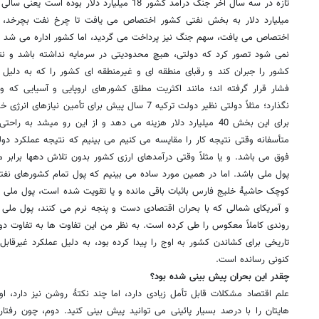
اختصاص می یافت، سهم جنگ نیز پرداخت می گردید، اما کشور اداره می شد و 
نمی شود تصور کرد که دولتی، هیچ محدودیتی در سرمایه نداشته باشد و نتوا
کشور را جبران کند و رقبای منطقه ای و غیرمنطقه ای کشور را که به دلیل ا
فشار قرار گرفته اند؛ مانند اکثریت مطلق کشورهای اروپایی و آسیایی که و
برای این بخش 40 میلیارد دلار هزینه می دهد و از این رو میشد ب
متأسفانه وقتی نتیجه کار را مقایسه می کنیم می بینیم که نتیجه عملکرد دولت
فوق می باشد. و یا مثلاً وقتی درآمدهای ارزی کشور بدون تلاش دهها برابر م
پول ملی باشد. اما در همین مورد ساده می بینیم که پول تمام کشورهای نف
کوچک حاشیۀ خلیج فارس باثبات باقی مانده و یا تقویت شده است، پول ملی تر
و آمریکای شمالی که با بحران اقتصادی دست و پنجه نرم می کنند، پول ملی تو
روندی کاملاً معکوس را طی کرده است. به نظر من این تفاوت ها به تفاوت دو
تاریخی برای کشاندن کشور به اوج را پیدا کرده بود، به دلیل عملکرد غیرقابل
کنونی رسانده است.
چقدر این بحران پیش بینی شده بود؟
علم اقتصاد مشکلات قابل تأمل زیادی دارد، اما چند نکتۀ روشن نیز دارد، ا
هایتان را با درصد بسیار پائینی می توانید پیش بینی کنید. دوم، چون رفتار