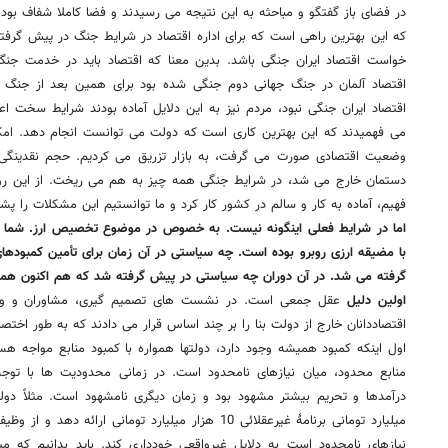
در فضای باز گفتگو و مباحثه به این نتیجه می رسیدند و فضا کاملا شفاف بود 
که این بهترین راهی است که برای اداره اقتصاد در شرایط جنگ در پیش گرف
خواست اقتصاد ایران جنگی باشد. بدین معنا که اقتصاد باید در خدمت جنگ 
اقتصاد آلمان در جنگ جهانی دوم جنگی شده بود برای همین بعد از جنگ چ
اقتصاد ایران جنگی نبود، مردم نیز به این دلایل آماده بودند شرایط سخت اعم
می فهمیدند که این بهترین کاری است که دولت می توانست انجام دهد. امکا
وضعیت اقتصادی صورت می گرفت، به بازار تزریق می کردیم. حجم نقدینگی 
دستمان خارج می شد، در شرایط جنگی همه چیز به هم می ریخت. از این رو
فهیم، آماده به کار و سالم در کشور کار کرد و ما توانستیم این مشکلات را پش
اما در شرایط فعلی اینگونه نیست. به خصوص در موضوع تخصیص ارز. شما اش
با مضیقه ارزی روبرو بوده است. چه سیاستی در آن زمان برای تأمین کمبودها
گرفته می شد. در آن دوران چه سیاستی در پیش گرفته شد که هم اکنون هم
اولین دلیل
عقل جمعی است. در نشست های تصمیم گیری، مشاوران و وزرا 
اقتصاددانان خارج از دولت بنا را بر چند اساس قرار می دادند که به طور اختصا
اول اینکه کمبود همیشه وجود دارد، دولتها همواره با کمبود منابع مواجه 
منابع محدود، میان نیازهای نامحدود است. در زمانی محدودیت ها با توج
میلیارد تومانی برنامۀ غیرعقلائی 10 هزار میلیارد تومانی
نیازهای نامحدود است به دلایل غیرواقعی خودداری کند. باید بدانیم که می