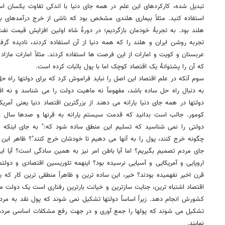
تبدیل شده، کارکردهای این علم در همه جای دنیا با اندکی تفاوت یکسان اس
استفاده کنید. مثلاً بیماری هلندی مشخص بود که ناشی از خرج درآمدهای با
هلند بود. به تجربۀ خودمان بازگردیم؛ در دورۀ شاه اولین افزایش قیمت نفت
تجربه روشن ایران و هلند را که همه دنیا از آن استفاده کردند، نادیده گر
که آن را پشتوانۀ یک اقتصاد کوچک اما با پول باثبات کرده است.
سوم آنکه در علم اقتصاد این اصل را نباید فراموش کرد که برای دولتها راه حل
به دنبال راه حل ساده باشد، مفهوماً نه ماهیت دولت را می شناسد و نه اقت
دولتها در همه جای دنیا یارانه می دهند از بزرگترین اقتصاد دنیا یعنی آمری
کومور. جالب است بدانید که قدمت سیستم یارانه به قرنها و صدها سال قب
دولتی را نمی شناسید که تسلیم این منطق ساده شود که:" به جای اینکه ب
چگونه خرج کنند، پول را به آنها می دهیم تا خودشان خرج کنند"؟ ظاهر این 
جای مردم تصمیم بگیریم؟ اما آیا باطن امر نیز به همین سادگی است؟ آیا ای
اروپایی و آمریکایی و آسیایی نرسیده بود؟ اینهمه تئوریسین اقتصادی و دول
قرن اخیر نفهمیده بودند؟ خیر، این ساده ترین و ظاهراً منطقی ترین کار که
اقتصاد اشتباه ترین، جنایت سازترین و خیانت بارترین رفتاری است یک دولت می
کشورش انجام دهد. زیراً اساساً دولتها تشکیل نمی شوند که پول نقد به مرد
تشکیل می شوند که پولها را جمع آوری و در جهت رفع مشکلات اساسی مردم ب
نمایند.