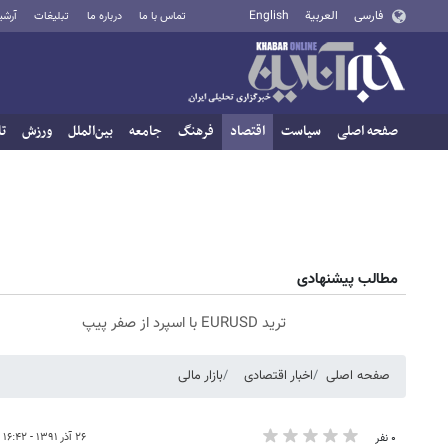
فارسی
العربية
English
تماس با ما
درباره ما
تبلیغات
آرشی
صفحه اصلی
سیاست
اقتصاد
فرهنگ
جامعه
بین‌الملل
ورزش
تا
مطالب پیشنهادی
ترید EURUSD با اسپرد از صفر پیپ
صفحه اصلی
اخبار اقتصادی
بازار مالی
۲۶ آذر ۱۳۹۱ - ۱۶:۴۲
۰ نفر