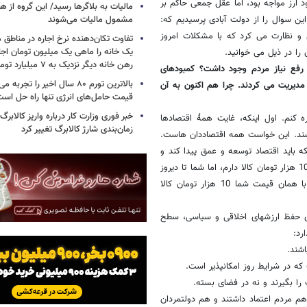
د ارز مواجه بود، اما عقل جمعی حاکم بر
مالیات به بلاگرها رسید/ این گروه از ه
ن سوال را از دولت آبادی پرسیدیم که:
مشمول مالیات می‌شوند
ل و نظارت می کرد که با مشکلات امروز
تفاوت تکان‌دهنده نرخ اجاره در مناطق 
یک خانه را ماهی یک میلیون تومان اجا
را در ذیل می خوانید.
رهن خانه دیگر نزدیک به ۷ میلیارد تومان است
رفع نیاز مردم وجود داشت؟ کمبودهای
بالاترین تورم ۸۰ سال اخیر را تج
مدیریت می کردند. چرا هم اکنون به آن
قیمت حامل‌های انرژی تنها راه حل اس
خبر فوری وزارت کار درباره واریز کالابرگ
ه کنم. اول اینکه، غایت همۀ اقتصادها
زمان‌بندی شارژ کالابرگ تغییر کرد
اشند. این خواست همه اقتصاددان هاست.
ه باید اقتصاد توسعه و عمق پیدا کند و
به ظرفیت هایش اضافه شود. با تورم ممکن است شما بگوئید که من امروز 10 هزار تومان کالا دارم، اما شما تا دیروز
هزار تومان داشتم اما همان کالا را با قیمت 10 هزار تومان دارید. اما اگر با همان قیمت شما 10 هزار تومان کالا
ای حفظ ارزشهای اخلاقی و سیاسی، سطح
رد:
شند.
 که در شرایط روز امکانپذیر است.
را بگیرند و نه در فضای بسته.
هم مردم اعتماد داشتند و هم دولتمردان