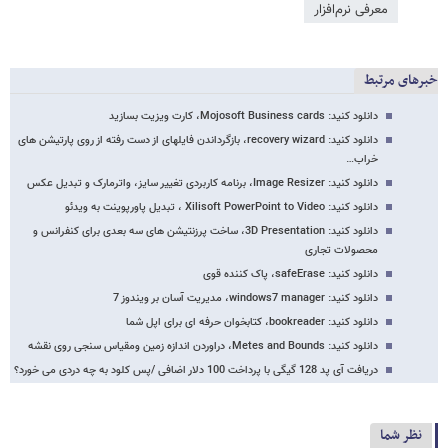
معرفی نرم‌افزار
خبرهای مرتبط
دانلود کنید: Mojosoft Business cards، کارت ویزیت بسازید
دانلود کنید: recovery wizard، بازگرداندن فایلهای از دست رفته از روی پارتیشن های
خراب…
دانلود کنید: Image Resizer، برنامه کاربردی تغییر سایز، واترمارک و تبدیل عکس
دانلود کنید: Xilisoft PowerPoint to Video ، تبدیل پاورپوینت به ویدئو
دانلود کنید: 3D Presentation، ساخت پرزنتیشن های سه بعدی برای کنفرانس و
محصولات تجاری
دانلود کنید: safeErase، پاک کننده قوی
دانلود کنید: windows7 manager، مدیریت آسان بر ویندوز 7
دانلود کنید: bookreader، کتابخوان حرفه ای برای اپل شما
دانلود کنید: Metes and Bounds، دراوردن اندازه زمین ومقیاس سنجی روی نقشه
دریافت آی پد 128 گیگی با پرداخت 100 دلار اضافی /پس کلود به چه دردی می خورد؟
نظر شما