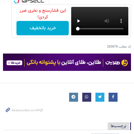
این فشارسنج و نخری ضرر
کردی!
خرید باتخفیف
کد مطلب
263676
برچسب‌ها