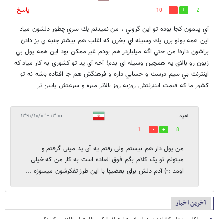
پاسخ
10
2
آي پدمون كجا بوده تو اين گروني ، من نميدنم يك سري چطور دلشون مياد
اين همه پولو برن يك وسيله اي بخرن كه اغلب هم بيشتر جنبه ي پز دادن
براشون داره! من حتي اگه ميلياردر هم بودم غير ممكن بود اين همه پول بي
زبون رو بالاي يه همچين وسيله اي بدم! آخه آي پد تو كشوري به كار مياد كه
اينترنت بي سيم درست و حسابي داره و فرهنگش هم جا افتاده باشه نه تو
كشور ما كه قيمت اينترنتش روزبه روز بالاتر ميره و سرعتش پايين تر
امید
۱۳:۰۰ - ۱۳۹۱/۱۰/۰۲
1
8
من پول دار هم نیستم ولی رفتم یه آی پد مینی گرفتم و
میتونم تو یک کلام بگم فوق العاده است به کار من که خیلی
اومد :-) آدم دلش برای بعضیها با این طرز تفکرشون میسوزه ...
آخرین اخبار