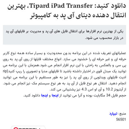
دانلود کنید: Tipard iPad Transfer، بهترین
انتقال دهنده دیتای آی پد به کامپیوتر
یکی از بهترین نرم افزارها برای انتقال فایل های آی پد و مدیریت بر فایلهای آی پد
در بازار محسوب می شود.
عملیاتهای تعریف شده در این برنامه بدون محدودیت و بسیار ساده همه نوع کاربر
حرفه ای و غیر حرفه ای را خشنود می سازد. انواع مختلف فایلها از روی آی پد به روی
پی سی و بالعکس به راحتی با این نرم افزار انجام می شود.همزمان با این برنامه می
توانید یک مبدل قوی در اختیار داشته باشید تا فایلهای مدیا و تصویری را ریپ کنید(
rip
ادیت فایلهای ویدئویی از روی آی پد را نیز به طور مستقیم با این برنامه می توانید
انجام دهید. انتقال هر نوع فایل از آی پد به هر نوع سیستم مک نیز انجام می شود.
از آیتیونز 10.2 و آی او اس 4.3 نیز پشتیبانی می کند.
حجم فایل 34 مگابایت بوده و آنرا می توانید از
اینجا
و
اینجا
دانلود کنید.
منبع:
تیپارد
56501