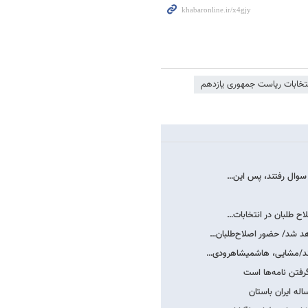
تخابات ریاست جمهوری یازدهم
اح طلبان در انتخابات…
هد شد/ حضور اصلاح‌طلبان…
شوند/مشایی، هاشمی​شاهرودی…
رفتن نامه‌ها است