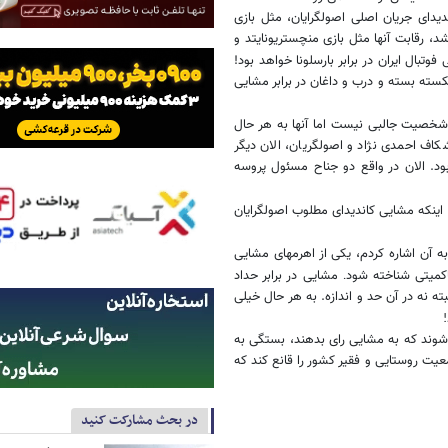
یدای جریان اصلی اصولگرایان، مثل بازی
 رقابت آنها مثل بازی منچستریونایتد و
بال ایران در برابر بارسلونا خواهد بود!
ته بسته و درب و داغان در برابر مشایی
 شخصیت جالبی نیست اما آنها به هر حال
کاف احمدی نژاد و اصولگریان، الان دیگر
جناح بود. الان در واقع دو جناح مسئول پروسه
اینکه مشایی کاندیدای مطلوب اصولگرایان
به آن اشاره کردم، یکی از اهرمهای مشایی
حاکمیتی شناخته شود
مشایی در برابر حداد
.
عید جلیلی، چنین موقعیتی دارد. یعنی وضعیتی مثل دوم خرداد 76؛ البته نه در آن حد و اندازه. به هر حال خیلی
!
 شوند که به مشایی رای بدهند، بستگی به
جمعیت روستایی و فقیر کشور را قانع کند که
در بحث مشارکت کنید