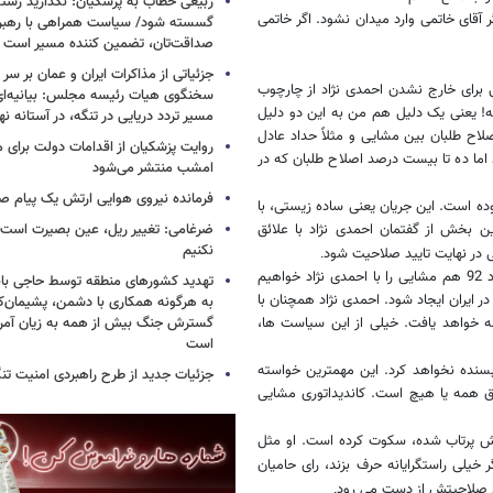
ربیعی خطاب به پزشکیان: نگذارید رشته
 آقای خاتمی وارد میدان نشود. اگر خاتمی
گسسته شود/ سیاست همراهی با رهبری
صداقت‌تان، تضمین کننده مسیر است
جزئیاتی از مذاکرات ایران و عمان بر سر 
 برای خارج نشدن احمدی نژاد از چارچوب
سخنگوی هیات رئیسه مجلس: بیانیه‌ا
! یعنی یک دلیل هم من به این دو دلیل
مسیر تردد دریایی در تنگه، در آستانه 
لاح طلبان بین مشایی و مثلاً حداد عادل
روایت پزشکیان از اقدامات دولت برای
د اما ده تا بیست درصد اصلاح طلبان که در
امشب منتشر می‌شود
فرمانده نیروی هوایی ارتش یک پیام صا
وده است. این جریان یعنی ساده زیستی، با
ین بخش از گفتمان احمدی نژاد با علائق
ضرغامی: تغییر ریل، عین بصیرت اس
نکنیم
 در نهایت تایید صلاحیت شود
.
همان گونه که ما احمدی نژاد را از تیر 84 با مشایی داشته ایم، از خرداد 92 هم مشایی را با احمدی نژاد خواهیم
تهدید کشورهای منطقه توسط حاجی بابا
ایران ایجاد شود. احمدی نژاد همچنان با
به هرگونه همکاری با دشمن، پشیمان‌کن
خواهد یافت. خیلی از این سیاست ها،
گسترش جنگ بیش از همه به زیان آمریک
است
سنده نخواهد کرد. این مهمترین خواسته
جزئیات جدید از طرح راهبردی امنیت تن
ق همه یا هیچ است. کاندیداتوری مشایی
رفش پرتاب شده، سکوت کرده است. او مثل
خیلی راستگرایانه حرف بزند، رای حامیان
ید صلاحیتش از دست می رود
.