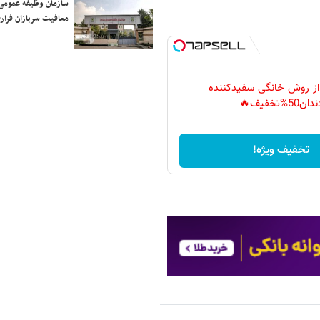
سازمان وظیفه عمومی 
معافیت سربازان فراری
 از روش خانگی سفیدکننده
دان50%تخفیف🔥
تخفیف ویژه!