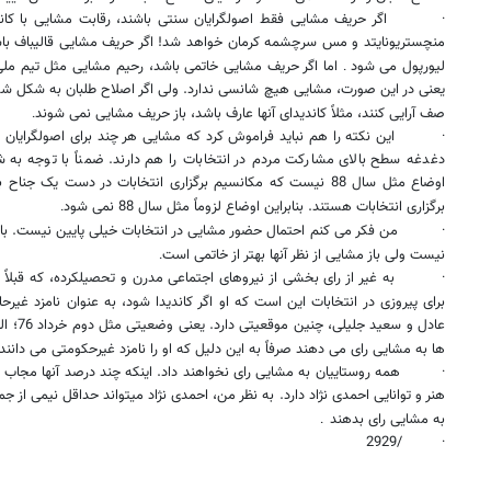
·
اگر حریف مشایی فقط اصولگرایان سنتی باشند، رقابت مشایی با کاند
منچستریونایتد و مس سرچشمه کرمان خواهد شد! اگر حریف مشایی قالیباف باشد،
لیورپول می شود
اما اگر حریف مشایی خاتمی باشد، رحیم مشایی مثل تیم ملی فوت
.
یعنی در این صورت، مشایی هیچ شانسی ندارد. ولی اگر اصلاح طلبان به شکل شکس
صف آرایی کنند، مثلاً کاندیدای آنها عارف باشد، باز حریف مشایی نمی شوند
.
·
این نکته را هم نباید فراموش کرد که مشایی هر چند برای اصولگرایان
دغدغه سطح بالای مشارکت مردم در انتخابات را هم دارند. ضمناً با توجه به ش
اوضاع مثل سال 88 نیست که مکانسیم برگزاری انتخابات در دست یک 
برگزاری انتخابات هستند. بنابراین اوضاع لزوماً مثل سال 88 نمی شود
.
·
من فکر می کنم احتمال حضور مشایی در انتخابات خیلی پایین نیست. با 
نیست ولی باز مشایی از نظر آنها بهتر از خاتمی است
.
·
به غیر از رای بخشی از نیروهای اجتماعی مدرن و تحصیلکرده، که قبلاً 
برای پیروزی در انتخابات این است که او اگر کاندیدا شود، به عنوان نامزد غیر
عادل و س
ها به مشایی رای می دهند صرفاً به این دلیل که او را نامزد غیرحکومتی می دانند
·
همه روستاییان به مشایی رای نخواهند داد. اینکه چند درصد آنها مجاب
هنر و توانایی احمدی نژاد دارد. به نظر من، احمدی نژاد مي​تواند حداقل نیمی از 
به مشایی رای بدهند
.
/2929
·