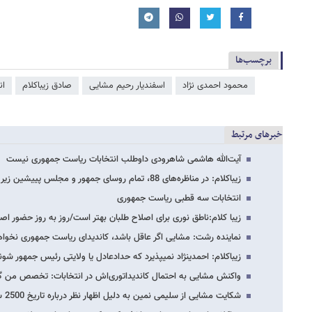
برچسب‌ها
محمود احمدی ‌نژاد
اسفندیار رحیم مشایی
صادق زیباکلام
ان
خبرهای مرتبط
آیت‌الله هاشمی شاهرودی داوطلب انتخابات ریاست جمهوری نیست
زیباکلام: در مناظره‌های 88، تمام روسای جمهور و مجلس پییشین زیر سوال رفتند، پس این…
انتخابات سه قطبی ریاست جمهوری
زیبا کلام:ناطق نوری برای اصلاح طلبان بهتر است/روز به روز حضور اصل
نماینده رشت: مشایی اگر عاقل باشد، کاندیدای ریاست جمهوری نخوا
زیباکلام: احمدی​نژاد نمی​پذیرد که حدادعادل یا ولایتی رئیس جمهور 
واکنش مشایی به احتمال کاندیداتوری‌اش در انتخابات: تخصص من گ
شکایت مشایی از سلیمی نمین به دلیل اظهار نظر درباره تاریخ 2500 ساله ایران باستان