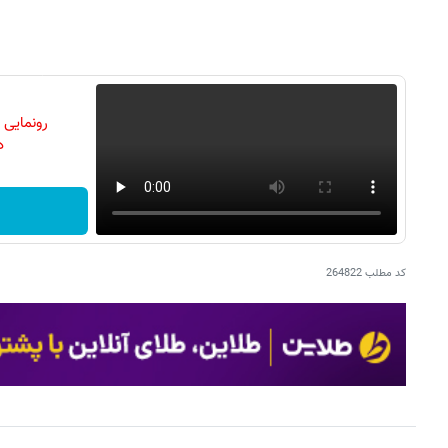
رونمایی
دن
کد مطلب
264822