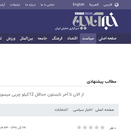
فارسی
العربية
English
تماس با ما
درباره ما
تبلیغات
آرشی
صفحه اصلی
سیاست
اقتصاد
فرهنگ
جامعه
بین‌الملل
ورزش
تا
مطالب پیشنهادی
از الان تا آخر تابستون حداقل 12کیلو چربی میسوزونی🧨
صفحه اصلی
اخبار سیاسی
انتخابات
۲۹ آذر ۱۳۹۱ - ۰۹:۴۳
۰ نفر