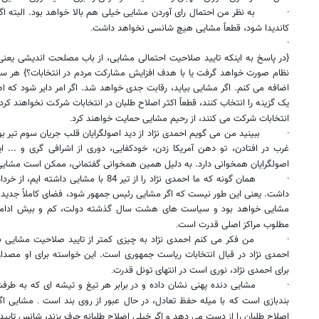
·
به نظر من احتمال رای آوردن مشایی خیلی هم بالا خواهد بود. البته اگر
کاندیدا شود، قطعاً مشایی هیچ شانسی نخواهد داشت
.
·
{در پاسخ به اينکه تایید صلاحیت احتمالی مشایی، از باب مصلحت اندیشی یعنی
نظام صورت خواهد گرفت یا با هدف افزایش مشارکت مردم در انتخابات؟} هر سه
اضافه می کنم. اگر مشایی بیاید، رقابت جدی خواهد شد. اگر امر دایر شود که اص
یک گزینه را انتخاب کنند، قطعاً اکثر اصلاح طلبان در انتخابات شرکت نخواهند کر
انتخابات شرکت می کنند، از رحیم مشایی حمایت خواهند کرد
.
·
ببینید من می گویم احمدی نژاد از دید اصولگرایان قلب جریان سوم تیر ب
غرب در افتادن، تو دهن آمریکا زدن، خودکفایی، دوری از اشرافی گری و ... ا
اصولگرایان همخوانی دارد. به دلیل همین همخوانی گفتمانی، ممکن است مشایی
·
داشت. یعنی این طور نیست که اگر مشایی رئیس جمهور شود، فضای کاملاً جدید در 
مشایی خواهد بود و سیاست های هشت سال گذشته دولت، کم و بیش ادامه 
مطلوب مراکز اصلی قدرت است
.
·
من فکر می کنم احمدی نژاد به چیزی کمتر از تایید صلاحیت مشایی ب
احمدی نژاد در قبال انتخابات ریاست جمهوری است. این خواسته برای او مصدا
برای احمدی نژاد، نوری است در انتهای تونل قدرت
.
·
مشایی دنده پهنی نشان داده و در برابر هر تیغ و تیشه ای که به ط
بندبازی است که با میله حفظ تعادل، در حال عبور از روی بند است
مشایی اگر 
.
اصلاح طلبان را از دست می دهد و اگر خیلی اصلاح طلبانه حرف بزند، شانس تای