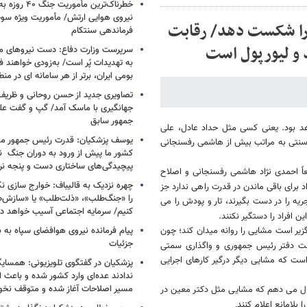
خطرناک‌ترین مأمو
 را شکست دهد/ رقابت
فرماندهی سنتکام
 و لیورپول است
سرپرست وزارت دفاع: دست نیروهای م
به تهدیدات پُر است/ به‌زودی خواهند ف
بومی ایران، برتر از هر سامانه ای در م
تصاویری جدید از حسن روحانی و ظریف
جهانگیری با ماسک آمد/ گپ و گفت عل
جمهور سابق
اهد بود. یعنی کسی مثل حداد عادل، علی
یوسف پزشکیان: قدرت رئیس‌ جمهور م
یان سنتی به مراتب بیش از هاشمی رفسنجانی
کشور ما پیش از ورود به دوران جنگ نیز
پیچیدگی‌های ساختاری دست و پنجه نرم 
اً احمدی نژاد هاشمی رفسنجانی و اصلاح
چهره نزدیک به قالیباف: خوارج سازی نکن
د برای باقی ماندن در قدرت راهی ندارد جز
را «جنگ‌طلب»، «ذلت‌طلب» یا «سازش
جریه را در دست بگیرند، تار و پودش را می
کنیم/ سرمایه اجتماعی آسیب خواهد دید
ین افراد را دستگیر نکنند.
گزیر است مشایی را روانه میدان کند؛ چون
پیام فرمانده نیروی هوافضای سپاه به
جزئیات
ست دفتر رئیس جمهوری و واگذاری سمتی
ست که مشایی دیگر درگیر کارهای اجرایی
پزشکیان در گفتگوی تلویزیونی: همسایگا
ندادند عده‌ای وارد کشور شده و باعث
مسیر اصلاحات آغاز شده و متوقف نخو
مال می دهم که مشایی مثل دکتر معین در
.