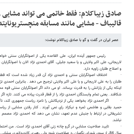
صادق زیباکلام: فقط خاتمی می تواند مشایی
قالیباف - مشایی مانند مسابقه منچستریونایتد
عصر ایران در گفت و گو با صادق زیباکلام نوشت:
·
رئیس جمهور آینده ایران، علی القاعده یکی از اصولگرایان سنتی خو
لاریجانی، علی اکبر ولایتی و یا سعید جلیلی. آقای احمدی نژاد الان با اصولگرا
و اصلاح طلبان زاویه دارد
.
·
اختلاف اصولگرایان سنتی و احمدی نژاد آن قدر زیاد شده است که قطع
طلبان را به علی لاریجانی و یا علی اکبر ولایتی ترجیح می دهد
بنابراین احمدی نژا
.
اینکه یکی از یارانش را به قدرت برساند. او می داند اگر اصولگرایان سنتی قوه م
شکافند
یعنی تمام وابستگان احمدی نژاد را از قطار قدرت پیاده می کنند. تازه اگر ا
.
·
اگر احمدی نژاد بخواهد یکی از نزدیکانش را نامزد ریاست جمهوری کند، نا
حمید بقایی و هاشمی ثمره و نیکزاد رای نمی آورند
کنار رفتن مشایی از ریا
.
تشریفاتی در ارتباط با جنبش عدم تعهد، نشان می دهد که احمدی نژاد مصمم ا
نباشد
.
·
تایید صلاحیت مشايي در گرو چانه زنی آقای احمدی نژاد است. من احت
سال 84، از سوی شورای نگهبان رد صلاحیت شود ولی رهبری کاندیداتوری مشایی را بلامانع اعلام کنند