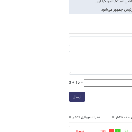
مشایی است/ اصولگرایان…
 رئیس جمهور می‌شود
3 + 15 =
ارسال
 صف انتشار: 0
نظرات غیرقابل انتشار: 0
پاسخ
284
95