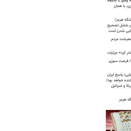
 وفاق با جامعه
، با همان
تنگه هرمز/
ی شامل تصحیح
نهایی شدن است
 معیشت مردم
در کرد+ جزئیات
ت/ فرصت سوزی
یی؛ پاسخ ایران
نده خواهد بود/
ا و اسرائیل
گه هرمز