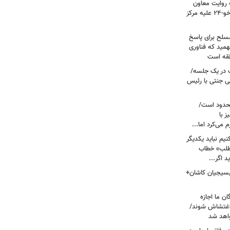
ریت جنگ ۴۰ روزه به روایت معاون
نیروی هوایی ارتش/ مأموریت ویژه سوخو-۲۴ علیه مرکز
سلح برای پاسخ
همید که فناوری
نطقه است
 در یک جلسه/
ی جنتی با رئیس
حدود است/
 با
می‌کرد اما...
یم نباید یکدیگر
‌طلب» خطاب
 اگر...
 بسیجیان کاشان+
ن ما اجازه
 اغتشاش شوند/
اهد شد