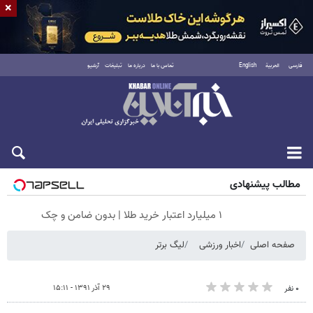
×
فارسی
العربية
English
تماس با ما
درباره ما
تبلیغات
آرشیو
شنبه ۱۷ مرداد ۱۴۰۵
مطالب پیشنهادی
۱ میلیارد اعتبار خرید طلا | بدون ضامن و چک
صفحه اصلی
اخبار ورزشی
لیگ برتر
۲۹ آذر ۱۳۹۱ - ۱۵:۱۱
۰ نفر