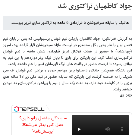
جواد کاظمیان تراکتوری شد
هافبک با سابقه سرخپوشان با قراردادی 6 ماهه به تراکتور سازی تبریز پیوست.
به گزارش خبرآنلاین؛ جواد کاظمیان بازیکن تیم فوتبال پرسپولیس که پس از پایان نیم
فصل اول با نظر یحیی گل محمدی در لیست مازاد سرخپوشان قرار گرفته بود، امروز
(چهارشنبه) با حضور در هیات فوتبال تبریز قراردادی شش ماهه با تیم فوتبال
تراکتورسازی امضا کرد. این بازیکن برای بازی تا پایان لیگ برتر دوازدهم با این تیم به
توافق رسیده تا فرصت حضور در رقابت های لیگ قهرمانان آسیا را هم داشته باشد.
این باشگاه همچنین جاناتان داسیلوا پریرا مهاجم جوان و برزیلی تیم فوتبال اف سی
شریف را به خدمت گرفت، این بازیکن که سابقه حضور در تیم ملی زیر 18 ساله های
برزیل را در کارنامه خود دارد، به مدت یک سال و نیم با پیراهن تراکتورسازی به میدان
خواهد رفت.
252 43
ساییدگی مفصل زانو داری؟
عمل کنی بدتر می‌شه❌
"پرسش‌نامه"