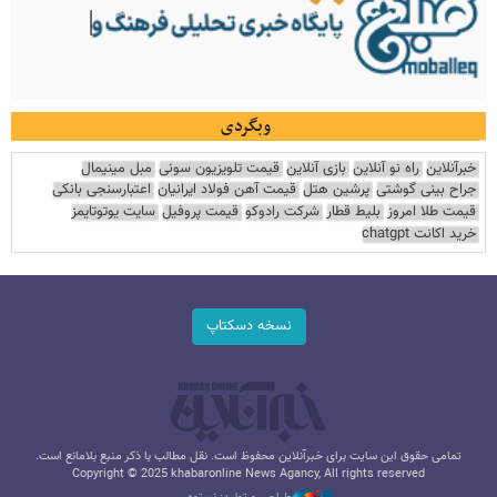
وبگردی
خبرآنلاین
راه نو آنلاین
بازی آنلاین
قیمت تلویزیون سونی
مبل مینیمال
جراح بینی گوشتی
پرشین هتل
قیمت آهن فولاد ایرانیان
اعتبارسنجی بانکی
قیمت طلا امروز
بلیط قطار
شرکت رادوکو
قیمت پروفیل
سایت یوتوتایمز
خرید اکانت chatgpt
نسخه دسکتاپ
تمامی حقوق این سایت برای خبرآنلاین محفوظ است. نقل مطالب با ذکر منبع بلامانع است.
Copyright © 2025 khabaronline News Agancy, All rights reserved