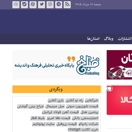
جمعه ۱۶ مرداد ۱۴۰۵
انتشارات
وبلاگ
استان‌ها
وبگردی
خبرآنلاین
راه نو آنلاین
بازی آنلاین
قیمت تلویزیون سونی
مبل مینیمال
جراح بینی گوشتی
پرشین هتل
قیمت آهن فولاد ایرانیان
اعتبارسنجی بانکی
قیمت طلا امروز
بلیط قطار
شرکت رادوکو
قیمت پروفیل
سایت یوتوتایمز
خرید اکانت chatgpt