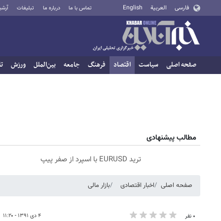
فارسی
العربية
English
تماس با ما
درباره ما
تبلیغات
آرشی
صفحه اصلی
سیاست
اقتصاد
فرهنگ
جامعه
بین‌الملل
ورزش
تا
مطالب پیشنهادی
ترید EURUSD با اسپرد از صفر پیپ
صفحه اصلی
اخبار اقتصادی
بازار مالی
۴ دی ۱۳۹۱ - ۱۱:۲۰
۰ نفر