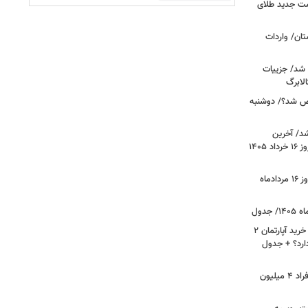
مت جدید طلای
ان/ واردات
 شد/ جزییات
لابرگ
ص شد؟/ دوشنبه
د/ آخرین
وضعیت قیمت خودروهای پرفروش امروز ۱۶ خرداد ۱۴۰۵
قیمت جدید دلار، یورو و سایر ارزها امروز ۱۶ مردادماه
لیست قیمت خرید مسکن در نازی‌آباد/ خرید آپارتمان ۲
دارد؟ + جدول
سرپرستان خانوار بخوانند/ حساب این افراد ۴ میلیون