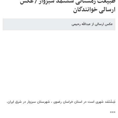
طبیعت زمستانی ششتمد سبزوار / عکس
ارسالی خوانندگان
عکس ارسالی از عبدالله رحیمی
شِشْتَمَد شهری است در استان خراسان رضوی ، شهرستان سبزوار در شرق ایران.
===