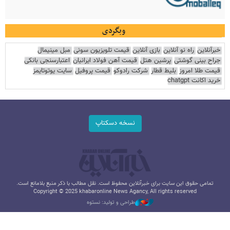
وبگردی
خبرآنلاین
راه نو آنلاین
بازی آنلاین
قیمت تلویزیون سونی
مبل مینیمال
جراح بینی گوشتی
پرشین هتل
قیمت آهن فولاد ایرانیان
اعتبارسنجی بانکی
قیمت طلا امروز
بلیط قطار
شرکت رادوکو
قیمت پروفیل
سایت یوتوتایمز
خرید اکانت chatgpt
نسخه دسکتاپ
تمامی حقوق این سایت برای خبرآنلاین محفوظ است. نقل مطالب با ذکر منبع بلامانع است.
Copyright © 2025 khabaronline News Agancy, All rights reserved
طراحی و تولید: نستوه