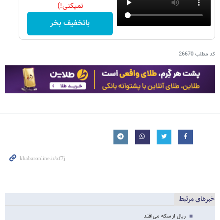
نمیکنی!)
باتخفیف بخر
کد مطلب
26670
خبرهای مرتبط
ریال از سکه می‌افتد