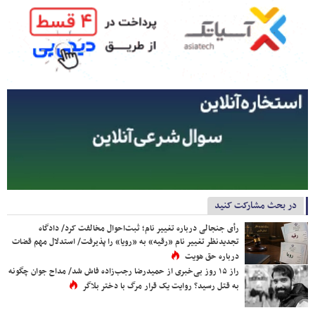
در بحث مشارکت کنید
رأی جنجالی درباره تغییر نام؛ ثبت‌احوال مخالفت کرد/ دادگاه
تجدیدنظر تغییر نام «رقیه» به «رویا» را پذیرفت/ استدلال مهم قضات
درباره حق هویت
راز ۱۵ روز بی‌خبری از حمیدرضا رجب‌زاده فاش شد/ مداح جوان چگونه
به قتل رسید؟ روایت یک قرار مرگ با دختر بلاگر