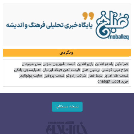
وبگردی
خبرآنلاین
راه نو آنلاین
بازی آنلاین
قیمت تلویزیون سونی
مبل مینیمال
جراح بینی گوشتی
پرشین هتل
قیمت آهن فولاد ایرانیان
اعتبارسنجی بانکی
قیمت طلا امروز
بلیط قطار
شرکت رادوکو
قیمت پروفیل
سایت یوتوتایمز
خرید اکانت chatgpt
نسخه دسکتاپ