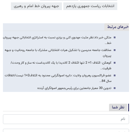
انتخابات ریاست جمهوری یازدهم
جبهه پیروان خط امام و رهبری
خبرهای مرتبط
متکی خبر داد:نظر مثبت مهدوی کنی و یزدی نسبت به استراتژی انتخاباتی جبهه پیروان
خط…
مخالفت جامعه مدرسین با تشکیل هیات انتخاباتی مشترک با جامعه روحانیت و جبهه
پیروان
کوهکن: ائتلاف 1+ 2 تنها ائتلاف 2 کاندیدا با یک کاندیداست نه ساز و کار وحدت/
ظرفیت…
عضو فراکسیون رهروان ولایت: دایره اصولگرایی محدود به ائتلاف2+1 نیست/اتفاقات
سال 84…
تدوین 30 معیار جامعتین برای رئیس‌جمهور اصولگرای آینده
نظر شما