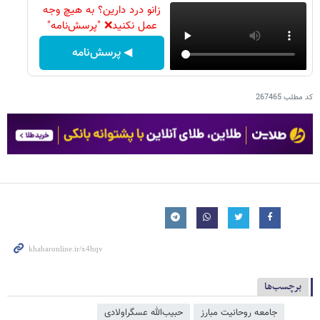
زانو درد دارین؟ به هیچ وجه
عمل نکنید❌ "پرسش‌نامه"
◀ پرسش‌نامه
کد مطلب
267465
برچسب‌ها
جامعه روحانیت مبارز
حبیب‌الله عسگراولادی