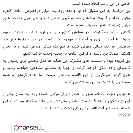
خاصی در این راستا اتخاذ نشده است.
وی درپاسخ به این سئوال که آیا جامعه روحانیت مبارز درخصوص ائتلاف 3نفره
ولایتی،حداد و قالیباف برنامه و تصمیم گیری خاصی دارد یا خیر، بیان داشت: هنوز
دراین زمینه در شورا صحبتی نشده است.
گفتنی است، عسگراولادی در همایش 9 دی جبهه پیروان، با اشاره به دیدار جبهه
پیروان با آیت‌الله یزدی و آیت الله مهدوی کنی گفت: در این دیدارها قرار شد
جامعتین هر یک هیاتی معرفی کنند، ما هم یک هیاتی معرفی کنیم و به دنبال
ائتلاف اصولگرایان باشیم و از این ائتلاف به جانب وحدت حرکت کنیم.
وی افزوده بود: با نشست های مشترک این هیات ها مدل وحدتی برای رسیدن به
کاندیدای واحد شکل خواهد گرفت و نهایتا به مصداق مشخص خواهیم رسید و
هیچ گروه اصولگرایی از این قاعده مستثنی نیست. ما همه گروهها و همه
مستقلین را دعوت به این وحدت می کنیم.
همچنین حجت الاسلام شجونی، عضو شورای مرکزی جامعه روحانیت مبارز پیش از
این از تشکیل کمیته 5 نفره در تشکل متبوعش خبر داده و گفته بود که « این
کمیته به دستور آیت الله مهدوی کنی تشکیل شده است.»
/29220