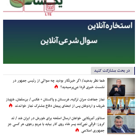
در بحث مشارکت کنید
شما نظر بدهید/ اگر خبرنگار بودید چه سوالی از رئیس جمهور در
نشست خبری فردا می‌پرسیدید؟
نماز جماعت سران ترکیه، عربستان و پاکستان + عکس / بن‌سلمان، شهباز
شریف و اردوغان پس از امضای پیمان دفاع مشترک نماز خواندند
سناتور آمریکایی خواهان ارسال اسلحه برای شورش در ایران شد / تد
کروز: فرقی نمی‌کند پسر شاه روی کار بیاید یا مریم رجوی، هر کسی جز
جمهوری اسلامی