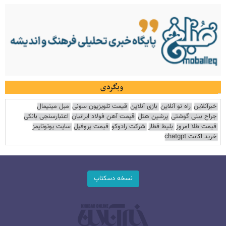
وبگردی
خبرآنلاین
راه نو آنلاین
بازی آنلاین
قیمت تلویزیون سونی
مبل مینیمال
جراح بینی گوشتی
پرشین هتل
قیمت آهن فولاد ایرانیان
اعتبارسنجی بانکی
قیمت طلا امروز
بلیط قطار
شرکت رادوکو
قیمت پروفیل
سایت یوتوتایمز
خرید اکانت chatgpt
نسخه دسکتاپ