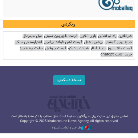
وبگردی
خبرآنلاین
راه نو آنلاین
بازی آنلاین
قیمت تلویزیون سونی
مبل مینیمال
جراح بینی گوشتی
پرشین هتل
قیمت آهن فولاد ایرانیان
اعتبارسنجی بانکی
قیمت طلا امروز
بلیط قطار
شرکت رادوکو
قیمت پروفیل
سایت یوتوتایمز
خرید اکانت chatgpt
نسخه دسکتاپ
تمامی حقوق این سایت برای خبرآنلاین محفوظ است. نقل مطالب با ذکر منبع بلامانع است.
Copyright © 2025 khabaronline News Agancy, All rights reserved
طراحی و تولید: نستوه