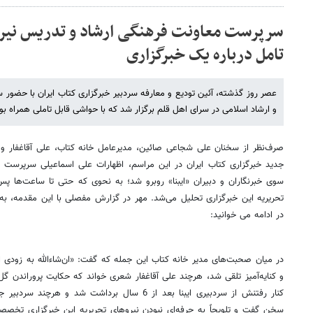
سرپرست معاونت فرهنگی ارشاد و تدریس نیرو
تامل درباره یک خبرگزاری
عصر روز گذشته، آئین تودیع و معارفه سردبیر خبرگزاری کتاب ایران با حضو
و ارشاد اسلامی در سرای اهل قلم برگزار شد که با حواشی قابل تاملی همراه بو
صرف‌نظر از سخنان علی شجاعی صائین، مدیرعامل خانه کتاب، علی آقاغفار و
جدید خبرگزاری کتاب ایران در این مراسم، اظهارات علی اسماعیلی سرپرست م
سوی خبرنگاران و دبیران «ایبنا» روبرو شد؛ به نحوی که حتی تا ساعت‌ها پس 
تحریریه این خبرگزاری تحلیل می‌شد. مهر در گزارش مفصلی با این مقدمه، به
در ادامه می خوانید:
در میان صحبت‌های مدیر خانه کتاب این جمله که گفت: «ان‌شاءالله به زود
و کنایه‌آمیز تلقی شد، هرچند علی آقاغفار شعری خواند که حکایت پروراندن گل
کنار رفتنش از سردبیری ایبنا بعد از 6 سال برداشت شد
سخن گفت و تلویحاً به حرفه‌ای نبودن نیروهای تحریریه این خبرگزاری تخصصی 