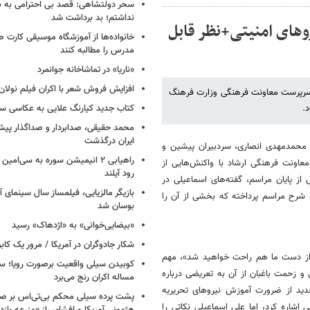
سحر دولتشاهی: قصد بی احترامی به با
نداشتم؛ بد برداشت شد
های امنیتی+نظر قابل
خانواده‌ها از آموزشگاه موسیقی کارت
مدرس را مطالبه کنند
«ناریا» در تماشاخانه جوانمرد
افزایش فروش شعر با اکران فیلم نولان
ر سرپرست معاونت فرهنگی وزارت فرهنگ
د.
کتاب جدید کیارنگ علایی به عکاسی س
محمد حقیقی، صدابردار و صداگذار پ
ایران درگذشت
 محمدمهدی انصاری، سردبیران پیشین و
راهیابی ۲ انیمیشن سوره به سی‌امی
عاونت فرهنگی ارشاد با واکنش‌هایی از
رود آیلند
از پایان مراسم، گفته‌های اسماعیلی در
بازیگر مالزیایی، فیلمساز سال سینمای آ
 شرح مراسم پرداخته که بخشی از آن را
بوسان شد
«بیضایی‌خوانی» به «اژدهاک» رسید
شکار جادوگران در آمریکا / مرور یک کاب
ی از دست ما هم راحت خواهید شد»، مهم
کوبیدن سیلی واقعیت برصورت رویا؛ سی
 و زحمت باغبان از آن به تعریضی درباره
مساله اکران رنج می‌برد
 و هرچند سردبیر جدید از ضرورت آموزش نیروهای تحریریه
پشت پرده سیلی محکم بی‌تی‌اس بر صو
اشاره کرد، اما علی اسماعیلی نکاتی را