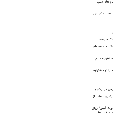
ورهای دینی
 صلاحیت تدریس
نگ‌ها رسید
یشکسوت سینمای
ن جشنواره فیلم
سیا در جشنواره
وس در لوکارنو
نمای مستند از
رت گرمی/ زوال