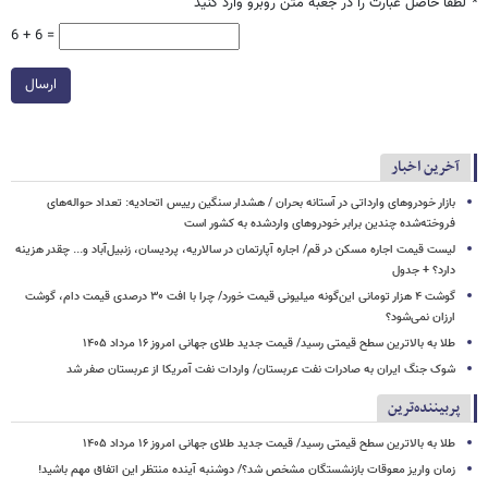
*
لطفا حاصل عبارت را در جعبه متن روبرو وارد کنید
6 + 6 =
ارسال
آخرین اخبار
بازار خودروهای وارداتی در آستانه بحران / هشدار سنگین رییس اتحادیه: تعداد حواله‌های
فروخته‌شده چندین برابر خودروهای واردشده به کشور است
لیست قیمت اجاره مسکن در قم/ اجاره آپارتمان در سالاریه، پردیسان، زنبیل‌آباد و... چقدر هزینه
دارد؟ + جدول
گوشت ۴ هزار تومانی این‌گونه میلیونی قیمت خورد/ چرا با افت ۳۰ درصدی قیمت دام، گوشت
ارزان نمی‌شود؟
طلا به بالاترین سطح قیمتی رسید/ قیمت جدید طلای جهانی امروز ۱۶ مرداد ۱۴۰۵
شوک جنگ ایران به صادرات نفت عربستان/ واردات نفت آمریکا از عربستان صفر شد
پربیننده‌ترین
طلا به بالاترین سطح قیمتی رسید/ قیمت جدید طلای جهانی امروز ۱۶ مرداد ۱۴۰۵
زمان واریز معوقات بازنشستگان مشخص شد؟/ دوشنبه آینده منتظر این اتفاق مهم باشید!