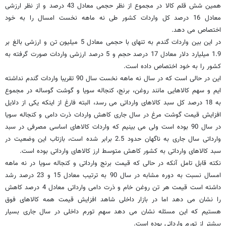
همین شش قلم کالا در مجموع از نظر حجمی معادل 43 درصد و از نظر ارزشی
معادل 16 درصد کل واردات کشور طی نه ماهه نخست امسال را به خود
اختصاص می دهد.
در این بین واردات گندم به تنهای با حجمی معادل 5 میلیون تن و ارزشی بالغ بر
1.9 میلیارد دلار معادل 17 درصد حجم و 5 درصد ارزشی واردات صورت گرفته به
کشور را به خود اختصاص داده است.
این در حالی است که در سال نه ماهه نخست سال 90 تقریبا واردات گندم نداشته
ایم و سهم کالاهایی مانند روغن، برنج، کنجاله سویا و گوشت گوساله در مجموع
به 18 درصد کل سبد کالاهای وارداتی می رسد، البته فارغ از اینکه یکی از دلایل
افزایش قیمت گوشت مرغ در سال جاری کاهش واردات ذرت دامی و کنجاله سویا
در سال 90 بوده است ولی می بینیم که واردات کالاهای اساسی مصرفی در سبد
وارداتی سال جاری به ناگهان حدود 2.5 برابر شده است، بازتاب این وضعیت در
سبد کالاهای وارداتی به کشور کاهش متوسط ارز کالاهای وارداتی بوده است.
نکته قابل تامل آنکه در حالی که قیمت برنج وارداتی و کنجاله سویا در نه ماهه
امسال نسبت به دوره مشابه در سال 90 به ترتیب معادل 15 و 23 درصد رشد
داشته است قیمت هر تن روغن خام و ذرت دامی وارداتی معادل 4 درصد کاهش
را نشان می دهد اما در بازار داخلی شاهد افزایش قیمت همه کالاهای فوق
هستیم که این مسئله نشان می دهد سهم تورم داخلی در سال جاری بسیار
بیشتر از تورم وارداتی بوده است.