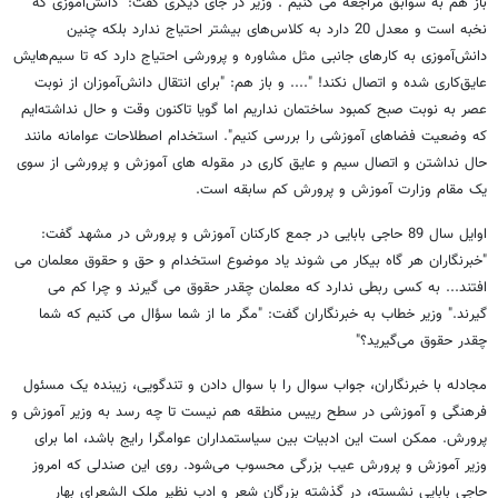
باز هم به سوابق مراجعه می کنیم . وزیر در جای دیگری گفت: "دانش‌آموزی که
نخبه است و معدل 20 دارد به کلاس‌های بیشتر احتیاج ندارد بلکه چنین
دانش‌آموزی به کارهای جانبی مثل مشاوره و پرورشی احتیاج دارد که تا سیم‌هایش
عایق‌کاری شده و اتصال نکند! ".... و باز هم: "برای انتقال دانش‌آموزان از نوبت
عصر به نوبت صبح کمبود ساختمان نداریم اما گویا تاکنون وقت و حال نداشته‌ایم
که وضعیت فضاهای آموزشی را بررسی کنیم". استخدام اصطلاحات عوامانه مانند
حال نداشتن و اتصال سیم و عایق کاری در مقوله های آموزش و پرورشی از سوی
یک مقام وزارت آموزش و پرورش کم سابقه است.
اوایل سال 89 حاجی بابایی در جمع کارکنان آموزش و پرورش در مشهد گفت:
"خبرنگاران هر گاه بیکار می شوند یاد موضوع استخدام و حق و حقوق معلمان می
افتند... به کسی ربطی ندارد که معلمان چقدر حقوق می گیرند و چرا کم می
گیرند." وزیر خطاب به خبرنگاران گفت: "مگر ما از شما سؤال می کنیم که شما
چقدر حقوق می‌گیرید؟"
مجادله با خبرنگاران، جواب سوال را با سوال دادن و تندگویی، زیبنده یک مسئول
فرهنگی و آموزشی در سطح رییس منطقه هم نیست تا چه رسد به وزیر آموزش و
پرورش. ممکن است این ادبیات بین سیاستمداران عوامگرا رایج باشد، اما برای
وزیر آموزش و پرورش عیب بزرگی محسوب می‌شود. روی این صندلی که امروز
حاجی بابایی نشسته، در گذشته بزرگان شعر و ادب نظیر ملک الشعرای بهار