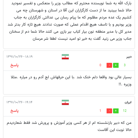
بارک الله به شما نویسنده محترم که مطالب وزیر را منعکس و تفسیر نمودید
حالا شما ببینید ما از دست کارگزاران این آقا در استان و شهرستان چه می
کشیم یک عده مردم مظلوم که ما پیام رسان بی عدالتی کارگزاران به جناب
وزیر بودیم و با تاسف هیچ اقدام عملی که صورت ندادند هیچ تازه کار بدتر شد
مدیر کل با مدیر منطقه نون بیار کباب ببر بازی می کنند حالا شما دم از سخنان
جناب وزیر می زنید گفت به خیر تو امید نیست لطفا شر مرسان
دبیر
۱۸:۱۹ - ۱۳۹۱/۱۰/۲۶
پاسخ
0
3
بسیار عالی بود واقعا دلم خنک شد .با این حرفهاش لج آدم رو در میاره .مثلا
وزیره .!!
ایران
۱۹:۱۴ - ۱۳۹۱/۱۰/۲۶
پاسخ
1
12
من که دبیر بازنشسته ام از هر کسی وزیر آموزش و پرورش شد فقط شعاردیدم
حالا نوبت این آقاست