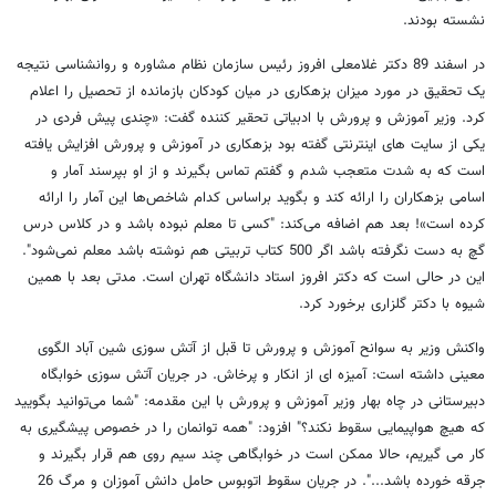
نشسته بودند.
در اسفند 89 دکتر غلامعلی افروز رئیس سازمان نظام مشاوره و روانشناسی نتیجه
یک تحقیق در مورد میزان بزهکاری در میان کودکان بازمانده از تحصیل را اعلام
کرد. وزیر آموزش و پرورش با ادبیاتی تحقیر کننده گفت: «چندی پیش فردی در
یکی از سایت های اینترنتی گفته بود بزهکاری در آموزش و پرورش افزایش یافته
است که به شدت متعجب شدم و گفتم تماس بگیرند و از او بپرسند آمار و
اسامی بزهکاران را ارائه کند و بگوید براساس کدام شاخص‌ها این آمار را ارائه
کرده است»! بعد هم اضافه می‌کند: "کسی تا معلم نبوده باشد و در کلاس درس
گچ به دست نگرفته باشد اگر 500 کتاب تربیتی هم نوشته باشد معلم نمی‌شود".
این در حالی است که دکتر افروز استاد دانشگاه تهران است. مدتی بعد با همین
شیوه با دکتر گلزاری برخورد کرد.
واکنش وزیر به سوانح آموزش و پرورش تا قبل از آتش سوزی شین آباد الگوی
معینی داشته است: آمیزه ای از انکار و پرخاش. در جریان آتش سوزی خوابگاه
دبیرستانی در چاه بهار وزیر آموزش و پرورش با این مقدمه: "شما می‌توانید بگویید
که هیچ هواپیمایی سقوط نکند؟" افزود: "همه توانمان را در خصوص پیشگیری به
کار می گیریم، حالا ممکن است در خوابگاهی چند سیم روی هم قرار بگیرند و
جرقه خورده باشد...". در جریان سقوط اتوبوس حامل دانش آموزان و مرگ 26