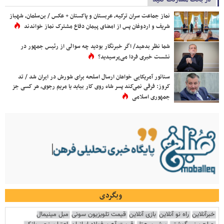
نماز جماعت سران ترکیه، عربستان و پاکستان + عکس / بن‌سلمان، شهباز
شریف و اردوغان پس از امضای پیمان دفاع مشترک نماز خواندند
شما نظر بدهید/ اگر خبرنگار بودید چه سوالی از رئیس جمهور در
نشست خبری فردا می‌پرسیدید؟
سناتور آمریکایی خواهان ارسال اسلحه برای شورش در ایران شد / تد
کروز: فرقی نمی‌کند پسر شاه روی کار بیاید یا مریم رجوی، هر کسی جز
جمهوری اسلامی
وبگردی
خبرآنلاین
راه نو آنلاین
بازی آنلاین
قیمت تلویزیون سونی
مبل مینیمال