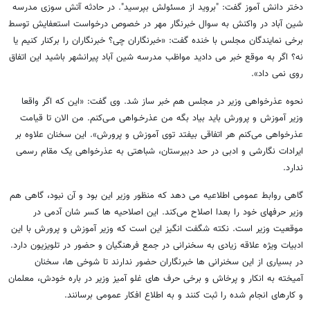
دختر دانش آموز گفت: "بروید از مسئولش بپرسید". در حادثه آتش سوزی مدرسه
شین آباد در واکنش به سوال خبرنگار مهر در خصوص درخواست استعفایش توسط
برخی نمایندگان مجلس با خنده گفت: «خبرنگاران چی؟ خبرنگاران را برکنار کنیم یا
نه؟ اگر به موقع خبر می دادید مواظب مدرسه شین آباد پیرانشهر باشید این اتفاق
روی نمی داد».
نحوه عذرخواهی وزیر در مجلس هم خبر ساز شد. وی گفت: «این که اگر واقعا
وزیر آموزش و پرورش باید بیاد بگه من عذرخـواهی مـی‌کنم. من الان تا قیامت
عذرخواهی می‌کنم هر اتفاقی بیفتد توی آموزش و پرورش». این سخنان علاوه بر
ایرادات نگارشی و ادبی در حد دبیرستان، شباهتی به عذرخواهی یک مقام رسمی
ندارد.
گاهی روابط عمومی اطلاعیه می دهد که منظور وزیر این بود و آن نبود، گاهی هم
وزیر حرفهای خود را بعدا اصلاح می‌کند. این اصلاحیه ها کسر شان آدمی در
موقعیت وزیر است. نکته شگفت انگیز این است که وزیر آموزش و پرورش با این
ادبیات ویژه علاقه زیادی به سخنرانی در جمع فرهنگیان و حضور در تلویزیون دارد.
در بسیاری از این سخنرانی ها خبرنگاران حضور ندارند تا شوخی ها، سخنان
آمیخته به انکار و پرخاش و برخی حرف های غلو آمیز وزیر در باره خودش، معلمان
و کارهای انجام شده را ثبت کنند و به اطلاع افکار عمومی برسانند.