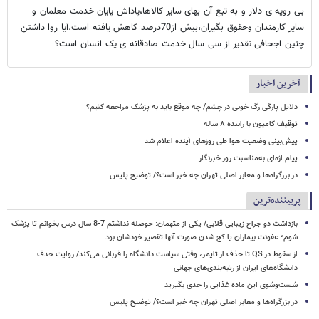
بی رویه ی دلار و به تبع آن بهای سایر کالاها،پاداش پایان خدمت معلمان و
سایر کارمندان وحقوق بگیران،بیش از70درصد کاهش یافته است.آیا روا داشتن
چنین اجحافی تقدیر از سی سال خدمت صادقانه ی یک انسان است؟
آخرین اخبار
دلایل پارگی رگ خونی در چشم/ چه موقع باید به پزشک مراجعه کنیم؟
توقیف کامیون با راننده ۸ ساله
پیش‌بینی وضعیت هوا طی روزهای آینده اعلام شد
پیام اژه‌ای به‌مناسبت روز خبرنگار
در بزرگراه‌ها و معابر اصلی تهران چه خبر است؟/ توضیح پلیس
پربیننده‌ترین
بازداشت دو جراح زیبایی قلابی/ یکی از متهمان: حوصله نداشتم 7-8 سال درس بخوانم تا پزشک
شوم؛ عفونت بیماران یا کج شدن صورت آنها تقصیر خودشان بود
از سقوط در QS تا حذف از تایمز، وقتی سیاست دانشگاه را قربانی می‌کند/ روایت حذف
دانشگاه‌های ایران از رتبه‌بندی‌های جهانی
شست‌وشوی این ماده غذایی را جدی بگیرید
در بزرگراه‌ها و معابر اصلی تهران چه خبر است؟/ توضیح پلیس