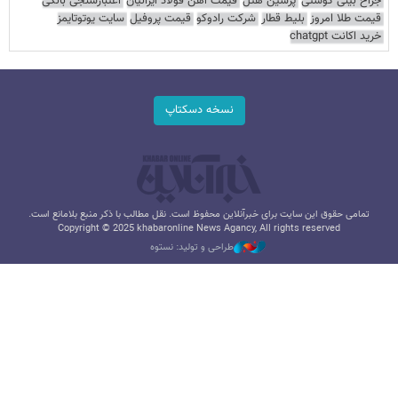
جراح بینی گوشتی
پرشین هتل
قیمت آهن فولاد ایرانیان
اعتبارسنجی بانکی
قیمت طلا امروز
بلیط قطار
شرکت رادوکو
قیمت پروفیل
سایت یوتوتایمز
خرید اکانت chatgpt
نسخه دسکتاپ
تمامی حقوق این سایت برای خبرآنلاین محفوظ است. نقل مطالب با ذکر منبع بلامانع است.
Copyright © 2025 khabaronline News Agancy, All rights reserved
طراحی و تولید: نستوه