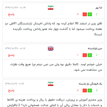
شا پور
۰۰:۱۴ - ۱۳۹۱/۱۰/۲۷
پاسخ
0
2
اقای وزیر در اسفند 90 اعلام کرده بود که پاداش اخرسال بازنشستگان 91طی دو
هفته پرداخت میشود اما با گذشت چهار ماه هنوز پاداش پرداخت نگردیده
است0
دبیر بازنشسته
۰۱:۱۷ - ۱۳۹۱/۱۰/۲۷
پاسخ
1
2
خیلی خوشم اومد .کاملا دقیق بود.ولی من نمی دونم چرا هیچ وقت نظرات
من مشاهده نمی شود.
یک فرهنگی باز نشسته
۱۱:۴۱ - ۱۳۹۱/۱۱/۱۹
پاسخ
0
0
وزیر محترم آموزش و پرورش، دریافت حقوق با ریال و پرداخت هزینه ی کالاها
و خدمات با دلار یا معادل ریالی آن با کجای عدالت همخوانی دارد؟ 2-باافزایش