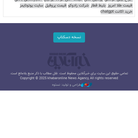
قیمت طلا امروز
بلیط قطار
شرکت رادوکو
قیمت پروفیل
سایت یوتوتایمز
خرید اکانت chatgpt
نسخه دسکتاپ
تمامی حقوق این سایت برای خبرآنلاین محفوظ است. نقل مطالب با ذکر منبع بلامانع است.
Copyright © 2025 khabaronline News Agancy, All rights reserved
طراحی و تولید: نستوه