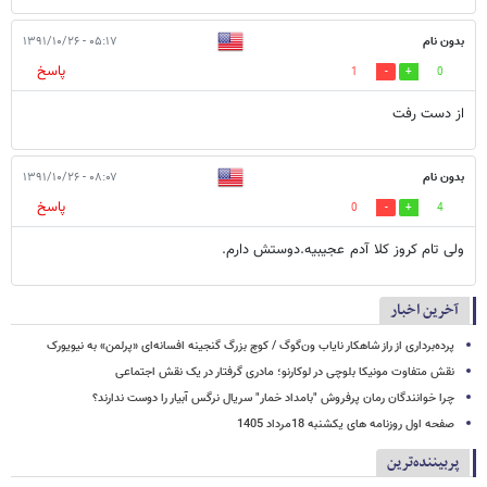
بدون نام
۰۵:۱۷ - ۱۳۹۱/۱۰/۲۶
پاسخ
1
0
از دست رفت
بدون نام
۰۸:۰۷ - ۱۳۹۱/۱۰/۲۶
پاسخ
0
4
ولی تام کروز کلا آدم عجیبیه.دوستش دارم.
آخرین اخبار
پرده‌برداری از راز شاهکار نایاب ون‌گوگ / کوچ بزرگ گنجینه افسانه‌ای «پرلمن» به نیویورک
نقش متفاوت مونیکا بلوچی در لوکارنو؛ مادری گرفتار در یک نقش اجتماعی
چرا خوانندگان رمان پرفروش "بامداد خمار" سریال نرگس آبیار را دوست ندارند؟
صفحه اول روزنامه های یکشنبه 18مرداد 1405
پربیننده‌ترین