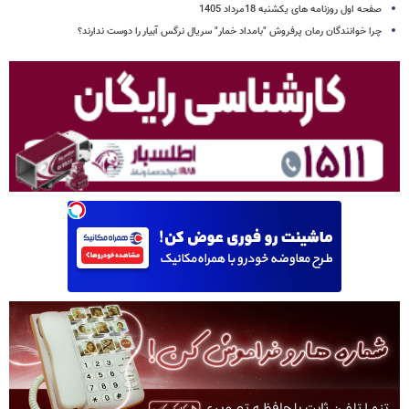
صفحه اول روزنامه های یکشنبه 18مرداد 1405
چرا خوانندگان رمان پرفروش "بامداد خمار" سریال نرگس آبیار را دوست ندارند؟