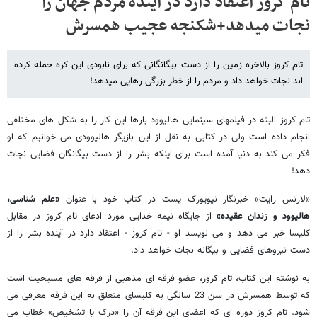
تام کروز اعتقاد دارد در آینده مردم جهان را
نجات می​دهد+شکنجه عجیب همسرش
تام کروز بالاخره زمین را از دست بیگانگانی که برای نابودی این کره حمله کرده
اند نجات خواهد داد و مردم را از خطر بزرگی رهایی می​دهد!
تام کروز البته در فیلمهای سینمایی هالیوود بارها این کار را به شکل های مختلفی
انجام داده است ولی در کتابی به نقل از این بازیگر هالیوودی می خوانیم که او
فکر می کند به دنیا آمده است برای اینکه بشر را از دست بیگانگان فضایی نجات
دهد!
«لارنس رایت» خبرنگار نیویورک پست در کتاب خود با عنوان
«علم شناسی،
هالیوود و زندان عقیده»
از جایگاه نیمه خدایی مورد ادعای تام کروز در مقابل
کلیسا خبر می دهد و می نویسد او - تام کروز - اعتقاد دارد در آینده بشر را از
دست نیروهای فضایی و بیگانه نجات خواهد داد.
به نوشته این کتاب، تام کروز، عضو فرقه ای مذهبی از فرقه های مسیحیت است
که توسط همسرش در سن 23 سالگی به کلیسای متعلق به این فرقه معرفی می
شود. تام کروز دوره ای که اعضای این فرقه آن را «درک یا تشخیص» خطاب می