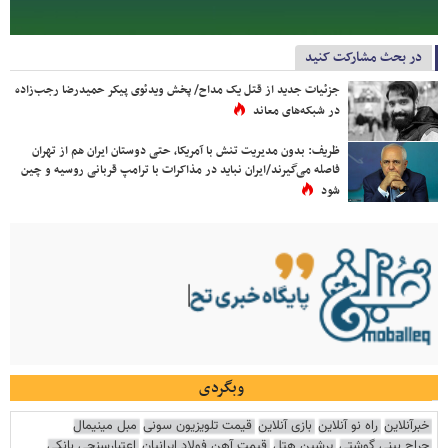
در بحث مشارکت کنید
جزئیات جدید از قتل یک مداح/ پخش ویدئوی پیکر حمیدرضا رجب‌زاده
در شبکه‌های معاند
ظریف: بدون مدیریت تنش با آمریکا، حتی دوستان ایران هم از تهران
فاصله می‌گیرند/ایران نباید در مذاکرات با ترامپ قربانی روسیه و چین
شود
وبگردی
خبرآنلاین
راه نو آنلاین
بازی آنلاین
قیمت تلویزیون سونی
مبل مینیمال
جراح بینی گوشتی
پرشین هتل
قیمت آهن فولاد ایرانیان
اعتبارسنجی بانکی