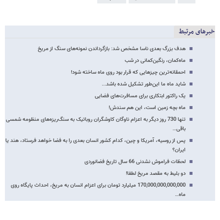
خبرهای مرتبط
هدف بزرگ بعدی ناسا مشخص شد: بازگرداندن نمونه‌های سنگ از مریخ
ماه‌کمان، رنگین‌کمانی در شب
احمقانه‌ترین چیزهایی که قرار بود روی ماه ساخته شود!
شاید ماه ما این‌طور تشکیل شده باشد...
یک راکتور ابتکاری برای مسافرت‌های فضایی
ماه بچه زمین است، این هم سندش!
تنها 730 روز دیگر به اعزام ناوگان کاوشگران روباتیک به سنگ‌ریزه‌های منظومه شمسی
باقی…
پس از روسیه، آمریکا و چین، کدام کشور انسان بعدی را به فضا خواهد فرستاد، هند یا
ایران؟
لحظات فراموش نشدنی 66 سال تاریخ فضانوردی
دو بلیط به مقصد مریخ لطفا!
170,000,000,000,000 میلیارد تومان برای اعزام انسان به مریخ، احداث پایگاه روی
ماه…