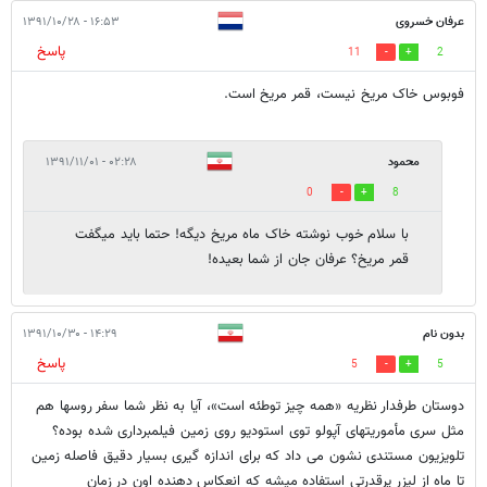
عرفان خسروی
۱۶:۵۳ - ۱۳۹۱/۱۰/۲۸
پاسخ
11
2
فوبوس خاک مریخ نیست، قمر مریخ است.
محمود
۰۲:۲۸ - ۱۳۹۱/۱۱/۰۱
0
8
با سلام خوب نوشته خاک ماه مریخ دیگه! حتما باید میگفت
قمر مریخ؟ عرفان جان از شما بعیده!
بدون نام
۱۴:۲۹ - ۱۳۹۱/۱۰/۳۰
پاسخ
5
5
دوستان طرفدار نظریه «همه چیز توطئه است»، آیا به نظر شما سفر روسها هم
مثل سری مأموریتهای آپولو توی استودیو روی زمین فیلمبرداری شده بوده؟
تلویزیون مستندی نشون می داد که برای اندازه گیری بسیار دقیق فاصله زمین
تا ماه از لیزر پرقدرتی استفاده میشه که انعکاس دهنده اون در زمان