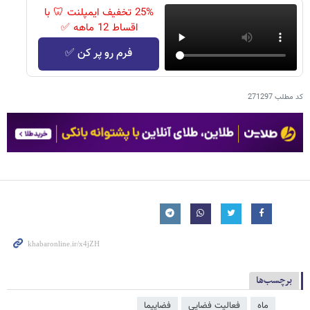
25% تخفیف ایمپلنت 🦷 با
اقساط 12 ماهه ✅
فرم رو پر کن ✅
کد مطلب
271297
برچسب‌ها
ماه
فعالیت فضایی
فضاپیما