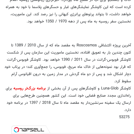
خاک و جستجو برای آب در سطح ماه بپردازد. خبرگزاری ریانوستی روسیه اعلام
کرده است که این کاوشگر نمایشگرهای غبار و حسگرهای پلاسما با خود به همراه
خواهد داشت، تا بتواند پرتوهای پرانرژی کیهانی را نیز رصد کند. این ماموریت،
نخستین سفر روسیه به ماه پس از دهه 1970 / 1350 خواهد بود.
آخرین پروژه اکتشافی Roscosmos به مقصد ماه که از سال 2010 / 1389 تا
کنون چندین بار به تعویق افتاده، نخستین ماموریت این سازمان پس از شکست
کاوشگر فوبوس-گرانت در سال 2011 / 1390 خواهد بود. کاوشگر فوبوس-گرانت
که قرار بود نمونه‌هایی از خاک ماه مریخ، فوبوس، را جمع‌آوری کند؛ در پرتاب خود
دچار اشکال شد و پس از دو ماه گردش در مدار زمین به درون اقیانوس آرام
سقوط کرد.
کاوشگر Luna-Glob و کاوشگرهای پس از آن بخشی از
برنامه بزرگ‌تر روسیه
برای
راه‌اندازی مجدد صنایع فضایی خود است. این کشور همچنین طرح‌هایی برای
ارسال یک سفینه سرنشین‌دار به مقصد ماه تا سال 2018 / 1397 در برنامه خود
دارد.
53275