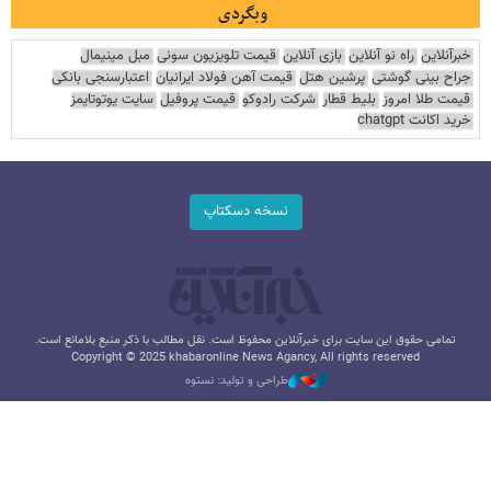
وبگردی
خبرآنلاین
راه نو آنلاین
بازی آنلاین
قیمت تلویزیون سونی
مبل مینیمال
جراح بینی گوشتی
پرشین هتل
قیمت آهن فولاد ایرانیان
اعتبارسنجی بانکی
قیمت طلا امروز
بلیط قطار
شرکت رادوکو
قیمت پروفیل
سایت یوتوتایمز
خرید اکانت chatgpt
نسخه دسکتاپ
تمامی حقوق این سایت برای خبرآنلاین محفوظ است. نقل مطالب با ذکر منبع بلامانع است.
Copyright © 2025 khabaronline News Agancy, All rights reserved
طراحی و تولید: نستوه