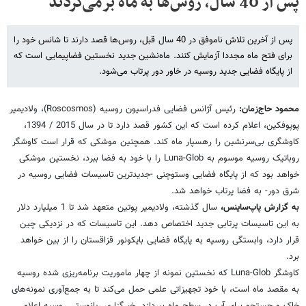
پس از 40 سال، روس‌ها به ماه برمی‌گردند
پس از آخرین تلاش ناموفق در 40 سال قبل، روس‌ها قصد دارند تا شانس خود را
برای فتح ماه مجددا آزمایش کنند. ماه‌نشین جدید نخستین فضاپیمایی است که
از پایگاه فضایی جدید روسیه در خاور دور پرتاب می‌شود.
محمود حاج‌زمان:
رئیس آژانس فضایی فدراسیون روسیه (Roscosmos)، ولادیمیر
پوپوفکین، اعلام کرده است که این کشور قصد دارد تا در سال 2015 / 1394،
کاوشگری بی‌سرنشین را رهسپار ماه کند. همچنین موشکی که قرار است کاوشگر
روباتیک روسیه موسوم به Luna-Glob را با خود به فضا ببرد، نخستین موشکی
خواهد بود که از پایگاه فضایی وستوچنی -جدیدترین تاسیسات فضایی روسیه در
شرق دور- به فضا پرتاب خواهد شد.
به گزارش پاپ‌ساینس،
سال گذشته، ولادیمیر پوتین متعهد شد تا 1 میلیارد دلار
به این تاسیسات پرتابی جدید اختصاص دهد. این تاسیسات که در نزدیکی چین
قرار دارد، وابستگی روسیه به پایگاه فضایی بایکونور قزاقستان را از بین خواهد
برد.
کاوشگر Luna-Glob که نخستین نمونه از چهار ماموریت برنامه‌ریزی شده روسیه
به مقصد ماه است، با خود تجهیزاتی علمی حمل می‌کند تا به جمع‌آوری نمونه‌های