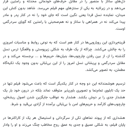
دل‌های ساناز با منصور را در مقابل حرف‌های خودمانی محدثه و رامتین قرار
می‌دهد و در زیرلایه به یکی از سنتزهای مهم فیلم می‌رسد. شاهد بدون کنش این
میدان، نماینده نسل فردا یعنی نگین است که جای خود را نه در کنار پدر و مادر
پیدا می‌کند نه در همراهی با ساناز و نه هم‌صحبتی با رامتین که گویای سردرگمی
اوست.
قرینه‌پردازی این رویارویی‌ها در کنار هم است که به نوعی روابط و مناسبات امروزی
را به چالش می‌کشد. چراکه از یک طرف به شکلی زیرپوستی و واقعگرا ترس نسل
گذشته را از، از بین رفتن چارچوب‌ها، بنیان‌ها، حریم‌ها و ... برجسته می‌کند و در
مقابل سردرگمی و پریشانی نسل امروز را از این بی‌ثباتی بدون وجود یک تکیه‌گاه
مطمئن، به تصویر می‌کشد.
ترسیم هوشمندانه این دو وجه در کنار یکدیگر است که باعث می‌شود فیلم تنها در
حد یک تابلوی تمام‌نما و تصویری باورپذیر متوقف نماند بلکه در درون خود بار یک
هشدار جدی را بر دوش بکشد. هشدار به عواقب جایگزین شدن اصول ریشه‌ای،
چارچوب‌های کارآمد و حریم‌های امن با بی‌ثباتی برآمده از آزادی بی‌قید و شرط.
هشداری که از پیوند نماهای تکی از سرگردانی و استیصال هر یک از کاراکترها در
پایان فیلم، به شکلی عمیق و جدی به عمق روح مخاطب چنگ می‌زند و او را وادار