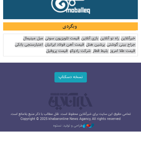
وبگردی
خبرآنلاین
راه نو آنلاین
بازی آنلاین
قیمت تلویزیون سونی
مبل مینیمال
جراح بینی گوشتی
پرشین هتل
قیمت آهن فولاد ایرانیان
اعتبارسنجی بانکی
قیمت طلا امروز
بلیط قطار
شرکت رادوکو
قیمت پروفیل
نسخه دسکتاپ
تمامی حقوق این سایت برای خبرآنلاین محفوظ است. نقل مطالب با ذکر منبع بلامانع است.
Copyright © 2025 khabaronline News Agancy, All rights reserved
طراحی و تولید: نستوه