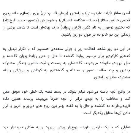
آمدن ساناز (ترانه علیدوستی) و رامتین (پیمان قاسم‌خانی) برای بازسازی خانه پدریِ
قدیمی خاله‌ی ساناز (محدثه- هنگامه قاضیانی) و شوهرش (منصور- حمید فرخ‌نژاد)
که دختری نوجوان به نام نگین (ترلان پروانه) دارند بهانه‌ای است تا شاهد برشی از
زندگی این دو خانواده در طول دو روز باشیم.
در این دو روز شاهد اتفاقات ریز و جزئی متعددی هستیم که با تکرار تبدیل به
کدهای کارکردی برای ترسیم روابط گذشته تا حال و حتی روابط پنهان گذشته و
حال این دو خانواده می‌شوند. گذشته‌ای به وسعت و ثبات ظاهری زندگی مشترک
چندین و چند ساله منصور و محدثه و گذشته‌‌ای به کوتاهی و بی‌ثباتی رابطه
مشترک ساناز و رامتین.
در واقع آنچه باعث می‌شود فیلم بتواند در بسط قصه یک خطی خود موفق عمل
کند و مخاطب را به دیدی فراتر از آنچه صرفاً می‌بیند، برساند همین نگاه
قرینه‌پردازانه به گذشته و حال یا به گفته بهتر بین زوج های دیروز و امروز و قرار
دادن آن‌ها مقابل یکدیگر است.
تقابلی که با یک طراحی ظریف، زوج‌وار پیش می‌رود و به شکلی نمونه‌وار درد