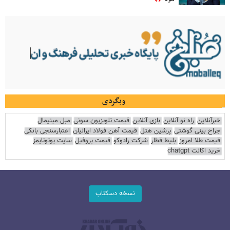
وبگردی
خبرآنلاین
راه نو آنلاین
بازی آنلاین
قیمت تلویزیون سونی
مبل مینیمال
جراح بینی گوشتی
پرشین هتل
قیمت آهن فولاد ایرانیان
اعتبارسنجی بانکی
قیمت طلا امروز
بلیط قطار
شرکت رادوکو
قیمت پروفیل
سایت یوتوتایمز
خرید اکانت chatgpt
نسخه دسکتاپ