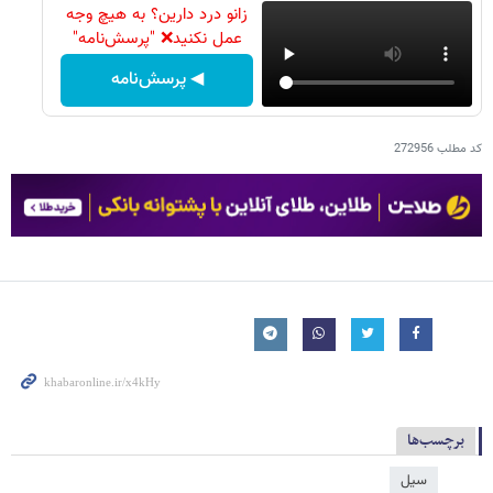
زانو درد دارین؟ به هیچ وجه
عمل نکنید❌ "پرسش‌نامه"
◀ پرسش‌نامه
کد مطلب
272956
برچسب‌ها
سیل