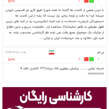
پاسخ
3
7
با دیدن بعضی از کامنت ها (البته نه همه شون) هیچ کاری جز افسوس خوردن
نمیشه کرد! به دقت و توجه زیادی نیاز نیست که بشه از این کامنت ها
«سرخوردگی تاریخی»، «حسادت» و صد البته «نژادپرستی» رو در لایه های زیرین
اظهار نظرهای به ظاهر حکیمانه(!) مشاهده کرد. «قضاوت» سریع و بدون اطلاع
از جزئیات یک موضوع، هیچ وقت نمی تونه نظر کارشناسی محسوب بشه. به
امید اول «علاج» و بعد «پیشرفت» ایران و ایرانی ...
بی نام
۱۰:۵۰ - ۱۳۹۴/۰۶/۱۵
پاسخ
3
0
خسته نباشی ....... برنامش چطوری run میشه؟؟؟؟ الکنترل الاف 9
؟؟؟؟؟؟؟؟؟؟؟