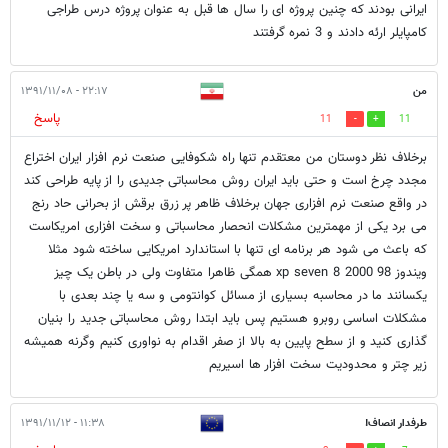
ایرانی بودند که چنین پروژه ای را سال ها قبل به عنوان پروژه درس طراجی
کامپایلر ارئه دادند و 3 نمره گرفتند
من
۲۲:۱۷ - ۱۳۹۱/۱۱/۰۸
پاسخ
11
11
برخلاف نظر دوستان من معتقدم تنها راه شکوفایی صنعت نرم افزار ایران اختراع
مجدد چرخ است و حتی باید ایران روش محاسباتی جدیدی را از پایه طراحی کند
در واقع صنعت نرم افزاری جهان برخلاف ظاهر پر زرق برقش از بحرانی حاد رنج
می برد یکی از مهمترین مشکلات انحصار محاسباتی و سخت افزاری امریکاست
که باعث می شود هر برنامه ای تنها با استاندارد امریکایی ساخته شود مثلا
ویندوز 98 2000 xp seven 8 همگی ظاهرا متفاوت ولی در باطن یک چیز
یکسانند ما در محاسبه بسیاری از مسائل کوانتومی و سه یا چند بعدی با
مشکلات اساسی روبرو هستیم پس باید ابتدا روش محاسباتی جدید را بنیان
گذاری کنید و از سطح پایین به بالا از صفر اقدام به نواوری کنیم وگرنه همیشه
زیر چتر و محدودیت سخت افزار ها اسیریم
طرفدار انصاف!
۱۱:۳۸ - ۱۳۹۱/۱۱/۱۲