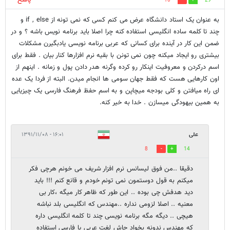
10
29
به عنوان یک استاد دانشگاه عرض می کنم کسی که نمی تونه از if , else و
چند تا کلمه ساده انگلیسی استفاده کنه چرا اصلا باید برنامه نویس باشه ؟ و در
ضمن این کار در آینده برای کسانی که عربی برنامه نویسی یادبگیرن مشکلات
بیشتری رو ایجاد میکنه چون نمی تونن با بقیه نرم افزارها کنار بیان . فقط برای
اسم درکردن و معروفیت اینکار رو کرده وگرنه هدر دادن پول و زمانه . اینهم از
اون کارهایی هست که فقط جهان سومی ها انجام میدن. البته از فردا یک عده
ای راه میافتن و کلی بودجه میچاپن و به اسم حفظ فرهنگ فارسی یک چیزیایی
به همین بیهودگی میسازن . خدا به خیر کنه.
علی
۱۶:۰۱ - ۱۳۹۱/۱۱/۰۸
8
14
دقیقا ..من فوق لیسانس نرم افزار شریف می خونم هرچی فکر
میکنم به قول دوستمون نمی تونم خودم و قانع کنم !!! باید
دید هدفش چی بوده .. این طور که ظاهر کار میگه ،کار بی
معنیه .. اصلا لزومی نداره ..مهندس که انگلیسی بلد نباشه
هیچی .. دیگه مگه برنامه نویسی چند تا کلمه انگلیسی داره
که مهندس ندونه بخواد جاش لغت عربی یا فارسی استفاده