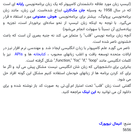
(لیسپ زبان مورد علاقه دانشمندان کامپیوتر که
یک زبان برنامه‌نویسی
رایانه
ای است
که در سال 1958 به وسیله
جان مک‌کارتی
ابداع شده‌است. این زبان، مانند زبان
برنامه‌نویسی پرولوگ، بیشتر برای برنامه‌نویسی
هوش مصنوعی
مورد استفاده قرار
می‌گیرد. با توجه به اینکه زبان لیسپ از نحو ساده‌ای برخوردار است، تجزیه و
پیاده‌سازی آن نسبتاً با سهولت انجام می‌شود)
آنچه زبان برنامه نویسی "قلب" را متمایز می کند نه جنبه بصری آن است که باعث
خشنودی ناصر شده است.
ناصر می گوید علم کامپیوتر با زبان انگلیسی ایجاد شد و مهندسی نرم افزار نیز در
ایالات متحده توسعه یافت و اغلب زبانهای محبوب ،
کتابخانه
ها و
APIs
نیز با
کلمات انگلیسی مانند "function," "for," "if," "loop," شکل گرفته است.
بنابراین برای دانشجویانی که زبان شان انگلیسی نیست مشکل پیش می آید و اگر ما
برای کد کردن برنامه ها از زبانهای خودمان استفاده کنیم مشکل این گونه افراد حل
می شود.
گفتنی است زبان "قلب" تحت امتیاز ام.آی.تی به صورت کد باز نوشته شده و برای
دانلود آن می توانید به
این لینک
مراجعه کنید.
منبع:
انیمال نیویورک
5656