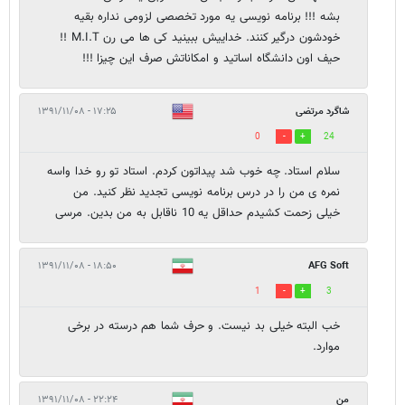
بشه !!! برنامه نویسی یه مورد تخصصی لزومی نداره بقیه
خودشون درگیر کنند. خداییش ببینید کی ها می رن M.I.T !!
حیف اون دانشگاه اساتید و امکاناتش صرف این چیزا !!!
شاگرد مرتضی
۱۷:۲۵ - ۱۳۹۱/۱۱/۰۸
0
24
سلام استاد. چه خوب شد پیداتون کردم. استاد تو رو خدا واسه
نمره ی من را در درس برنامه نویسی تجدید نظر کنید. من
خیلی زحمت کشیدم حداقل یه 10 ناقابل به من بدین. مرسی
۱۸:۵۰ - ۱۳۹۱/۱۱/۰۸
AFG Soft
1
3
خب البته خیلی بد نیست. و حرف شما هم درسته در برخی
موارد.
من
۲۲:۲۴ - ۱۳۹۱/۱۱/۰۸