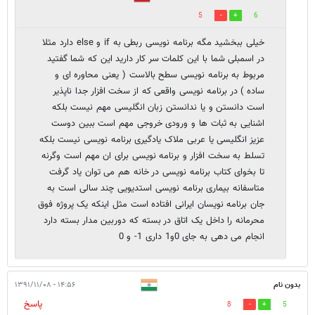
5
6
خیلی ببخشید مگه برنامه نویسی ربطی به if و else دارد مثلا
در اسمبلی شما با این کلمات سر کار دارید این که شما گفتید
مربوط به برنامه نویسی سطح بالاست ( یعنی محاوره ای و
ساده ) در برنامه نویسی واقعی که از سخت افزار جدا ناپذیر
است دانستن و یا ندانستن زبان انگلیسی مهم نیست بلکه
اشنایی به ثبات ها و ورودی خروجی مهم است ببین دوست
عزیز انگلیسی یا عربی ملاک یادگیری برنامه نویسی نیست بلکه
تسلط به سخت افزار و برنامه نویسی برای ان مهم است وگرنه
تا بخوای کتاب برنامه نویسی در خانه هم می توان یاد گرفت
متاسفانه بیماری برنامه نویسی استدیویی چند سالی است به
جان برنامه نویسان ایرانی افتاده است مثل اینکه یک پروژه فوق
محرمانه را داخل یک اتاق در بسته که دوربین مدار بسته دارد
انجام می دهی به جای 0و1 داری 1- و 0
بدون نام
۱۴:۵۶ - ۱۳۹۱/۱۱/۰۸
پاسخ
8
5