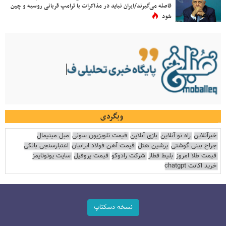
فاصله می‌گیرند/ایران نباید در مذاکرات با ترامپ قربانی روسیه و چین
شود
وبگردی
خبرآنلاین
راه نو آنلاین
بازی آنلاین
قیمت تلویزیون سونی
مبل مینیمال
جراح بینی گوشتی
پرشین هتل
قیمت آهن فولاد ایرانیان
اعتبارسنجی بانکی
قیمت طلا امروز
بلیط قطار
شرکت رادوکو
قیمت پروفیل
سایت یوتوتایمز
خرید اکانت chatgpt
نسخه دسکتاپ