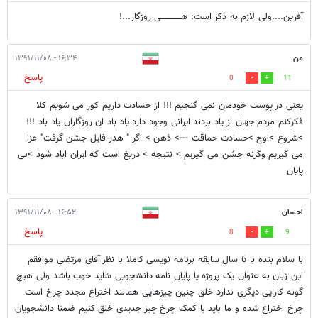
آفرین....ولی لازم به ذکر است: هــــــــــــــی روزگار...!
من
۱۶:۳۴ - ۱۳۹۱/۱۱/۰۸
پاسخ
0
11
یعنی در پوست خودمان نمی گنجیم !!! از حسادت داریم کور می شویم کلا
فکرکنم مردم جهان از یاد بردند ایرانی وجود دارد یاد باد ان روزگاران یاد باد !!!
>شروع >اوج >حسادت حماقت ---> ذهن > اگر " هدر فایل جشن گرفت" عزا
می گیریم وگرنه جشن می گیریم > نتیجه > دریغ است که ایران اباد شود >بی
پایان
احسان
۱۶:۵۲ - ۱۳۹۱/۱۱/۰۸
پاسخ
8
9
با سلام بنده با 6 سال سابقه برنامه نویسی کاملا با نظر آقای مرتضی موافقم
این زبان به عنوان یک پروژه یا پایان نامه دانشجویی شاید خوب باشد ولی هیچ
گونه کارایی دیگری ندارد خلق چنین چیزهایی همانند اختراع مجدد چرخ است
چرخ اختراع شده و ما باید با کمک چرخ چیز جدیدی خلق کنیم ضمنا دانشجویان