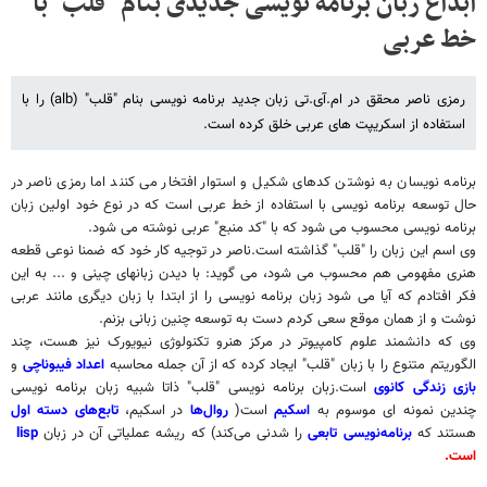
ابداع زبان برنامه نویسی جدیدی بنام "قلب" با
خط عربی
رمزی ناصر محقق در ام.آی.تی زبان جدید برنامه نویسی بنام "قلب" (alb) را با
استفاده از اسکریپت های عربی خلق کرده است.
برنامه نویسان به نوشتن کدهای شکیل و استوار افتخار می کنند اما رمزی ناصر در
حال توسعه برنامه نویسی با استفاده از خط عربی است که در نوع خود اولین زبان
برنامه نویسی محسوب می شود که با "کد منبع" عربی نوشته می شود.
وی اسم این زبان را "قلب" گذاشته است.ناصر در توجیه کار خود که ضمنا نوعی قطعه
هنری مفهومی هم محسوب می شود، می گوید: با دیدن زبانهای چینی و ... به این
فکر افتادم که آیا می شود زبان برنامه نویسی را از ابتدا با زبان دیگری مانند عربی
نوشت و از همان موقع سعی کردم دست به توسعه چنین زبانی بزنم.
وی که دانشمند علوم کامپیوتر در مرکز هنرو تکنولوژی نیویورک نیز هست، چند
الگوریتم متنوع را با زبان "قلب" ایجاد کرده که از آن جمله محاسبه
اعداد فیبوناچی
و
بازی زندگی کانوی
است.زبان برنامه نویسی "قلب" ذاتا شبیه زبان برنامه نویسی
چندین نمونه ای موسوم به
اسکیم
است(
روال‌ها
در اسکیم،
تابع‌های دسته اول
هستند که
برنامه‌نویسی تابعی
را شدنی می‌کند) که ریشه عملیاتی آن در زبان
lisp
است.