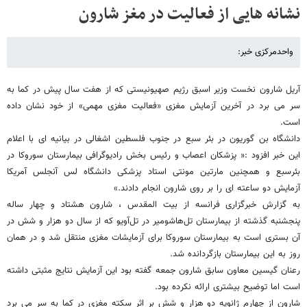
نشانه هایی از فعالیت در مغز شارون
واحدمرکزی خبر:
آریل شارون نخست وزیر اسبق رژیم صهیونیستی که از هفت سال پیش در کما به
سر می برد در آخرین آزمایش مغزی «فعالیت مغزی مهمی» از خود نشان داده
است.
دانشگاه بن گوریون در بئر سبع در جنوب فلسطین اشغالی در بیانیه ای با اعلام
این خبر افزود :« پزشکان اعصاب و رئیس بخش رادیوگرافی بیمارستان سوروکا در
بئرسبع و همچنین مارتین مونتی استاد پزشکی دانشگاه لس آنجلس آمریکا
آزمایش دو ساعته ای را بر روی شارون انجام دادند.»
به گزارش خبرگزاری فرانسه از بیت المقدس ، شارون هشتاد و چهار ساله
پنجشنبه گذشته از بیمارستان تل‌هاشومیر در تل‌آویو که از سال دو هزار و شش در
آن بستری است به بیمارستان سوروکا برای آزمایشات مغزی منتقل شد و در همان
روز به این بیمارستان بازگردانده شد.
رعنان گیسین معاون سابق شارون جمعه گفته بود این آزمایش نتایج مثبتی داشته
است اما توضیح بیشتری ارائه نکرده بود.
شارون از چهارم ژانویه دو هزار و شش بر اثر سکته مغزی در کما به سر می برد