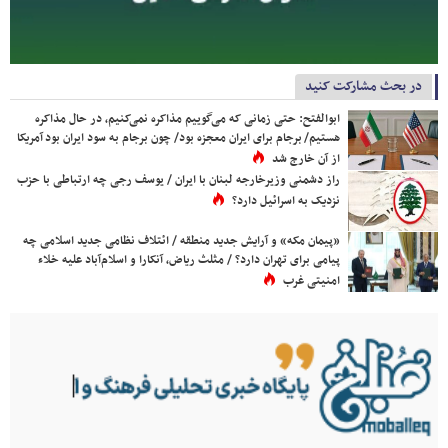
در بحث مشارکت کنید
ابوالفتح: حتی زمانی که می‌گوییم مذاکره نمی‌کنیم، در حال مذاکره
هستیم/ برجام برای ایران معجزه بود/ چون برجام به سود ایران بود آمریکا
از آن خارج شد
راز دشمنی وزیرخارجه لبنان با ایران / یوسف رجی چه ارتباطی با حزب
نزدیک به اسرائیل دارد؟
«پیمان مکه» و آرایش جدید منطقه / ائتلاف نظامی جدید اسلامی چه
پیامی برای تهران دارد؟ / مثلث ریاض، آنکارا و اسلام‌آباد علیه خلاء
امنیتی غرب