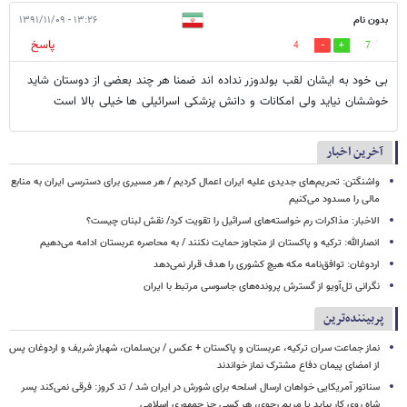
بدون نام
۱۳:۲۶ - ۱۳۹۱/۱۱/۰۹
پاسخ
4
7
بی خود به ایشان لقب بولدوزر نداده اند ضمنا هر چند بعضی از دوستان شاید
خوششان نیاید ولی امکانات و دانش پزشکی اسرائیلی ها خیلی بالا است
آخرین اخبار
واشنگتن: تحریم‌های جدیدی علیه ایران اعمال کردیم / هر مسیری برای دسترسی ایران به منابع
مالی را مسدود می‌کنیم
الاخبار: مذاکرات رم خواسته‌های اسرائیل را تقویت کرد/ نقش لبنان چیست؟
انصارالله: ترکیه و پاکستان از متجاوز حمایت نکنند / به محاصره عربستان ادامه می‌دهیم
اردوغان: توافق‌نامه مکه هیچ کشوری را هدف قرار نمی‌دهد
نگرانی تل‌آویو از گسترش پرونده‌های جاسوسی مرتبط با ایران
پربیننده‌ترین
نماز جماعت سران ترکیه، عربستان و پاکستان + عکس / بن‌سلمان، شهباز شریف و اردوغان پس
از امضای پیمان دفاع مشترک نماز خواندند
سناتور آمریکایی خواهان ارسال اسلحه برای شورش در ایران شد / تد کروز: فرقی نمی‌کند پسر
شاه روی کار بیاید یا مریم رجوی، هر کسی جز جمهوری اسلامی