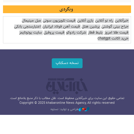
وبگردی
خبرآنلاین
راه نو آنلاین
بازی آنلاین
قیمت تلویزیون سونی
مبل مینیمال
جراح بینی گوشتی
پرشین هتل
قیمت آهن فولاد ایرانیان
اعتبارسنجی بانکی
قیمت طلا امروز
بلیط قطار
شرکت رادوکو
قیمت پروفیل
سایت یوتوتایمز
خرید اکانت chatgpt
نسخه دسکتاپ
تمامی حقوق این سایت برای خبرآنلاین محفوظ است. نقل مطالب با ذکر منبع بلامانع است.
Copyright © 2025 khabaronline News Agancy, All rights reserved
طراحی و تولید: نستوه