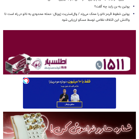
پوتین به بن زاید چه گفت؟
پوتین خطوط قرمز ناتو را محک می‌زند / وال‌استریت ژورنال: حمله محدودی به ناتو در راه است تا
واکنش این ائتلاف نظامی توسط مسکو ارزیابی شود