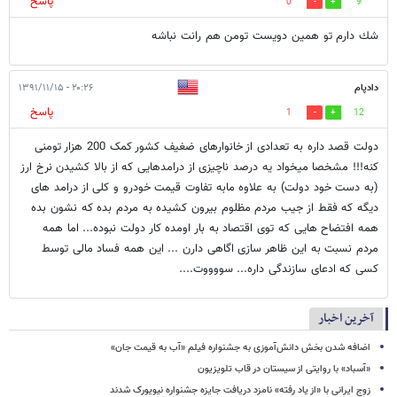
پاسخ
0
9
شك دارم تو همين دويست تومن هم رانت نباشه
دادپام
۲۰:۲۶ - ۱۳۹۱/۱۱/۱۵
پاسخ
1
12
دولت قصد داره به تعدادی از خانوارهای ضغیف کشور کمک 200 هزار تومنی
کنه!!! مشخصا میخواد یه درصد ناچیزی از درامدهایی که از بالا کشیدن نرخ ارز
(به دست خود دولت) به علاوه مابه تفاوت قیمت خودرو و کلی از درامد های
دیگه که فقط از جیب مردم مظلوم بیرون کشیده به مردم بده که نشون بده
همه افتضاح هایی که توی اقتصاد به بار اومده کار دولت نبوده... اما همه
مردم نسبت به این ظاهر سازی اگاهی دارن ... این همه فساد مالی توسط
کسی که ادعای سازندگی داره... سووووت....
آخرین اخبار
اضافه شدن بخش دانش‌آموزی به جشنواره فیلم «آب به قیمت جان»
«آسباد» با روایتی از سیستان در قاب تلویزیون
زوج ایرانی با «از یاد رفته» نامزد دریافت جایزه جشنواره نیویورک شدند