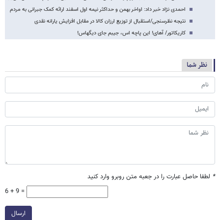
احمدی نژاد خبر داد: اواخر بهمن و حداکثر نیمه اول اسفند ارائه کمک جبرانی به مردم
نتیجه نظرسنجی/استقبال از توزیع ارزان کالا در مقابل افزایش یارانه نقدی
کاریکاتور/ آهای! این پاچه اس، جیبم جای دیگه​اس!
نظر شما
*
لطفا حاصل عبارت را در جعبه متن روبرو وارد کنید
6 + 9 =
ارسال