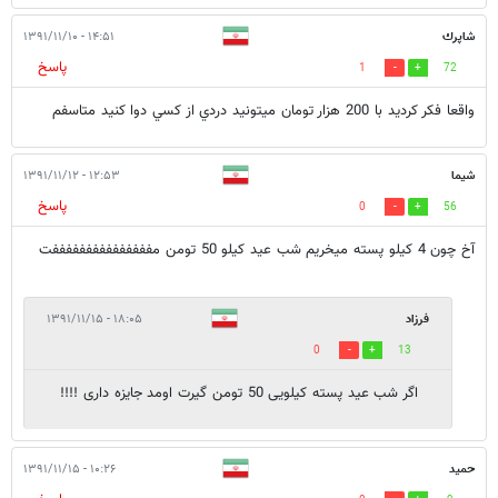
شاپرك
۱۴:۵۱ - ۱۳۹۱/۱۱/۱۰
پاسخ
1
72
واقعا فكر كرديد با 200 هزار تومان ميتونيد دردي از كسي دوا كنيد متاسفم
شيما
۱۲:۵۳ - ۱۳۹۱/۱۱/۱۲
پاسخ
0
56
آخ چون 4 كيلو پسته ميخريم شب عيد كيلو 50 تومن مفففففففففففففففت
فرزاد
۱۸:۰۵ - ۱۳۹۱/۱۱/۱۵
0
13
اگر شب عید پسته کیلویی 50 تومن گیرت اومد جایزه داری !!!!
حميد
۱۰:۲۶ - ۱۳۹۱/۱۱/۱۵