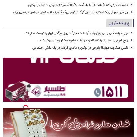
داستان مردی که افغانستان را به فضا برد/ «فضانورد فراموش شده» در لوکارنو
پرده‌برداری از راز شاهکار نایاب ون‌گوگ / کوچ بزرگ گنجینه افسانه‌ای «پرلمن» به نیویورک
پربیننده‌ترین
چرا خوانندگان رمان پرفروش "بامداد خمار" سریال نرگس آبیار را دوست ندارند؟
زوج ایرانی با «از یاد رفته» نامزد دریافت جایزه جشنواره نیویورک شدند
نقش متفاوت مونیکا بلوچی در لوکارنو؛ مادری گرفتار در یک نقش اجتماعی