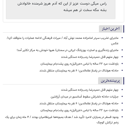
راس میگی دوست عزیز از این که آدم هروز شرمنده خانوادش
بشه مگه سخت تر هم میشه
آخرین اخبار
ماجرای تخریب سردر امامزاده محمد نوش ‌آباد / میراث فرهنگی ادامه عملیات را متوقف کرد/
عکس
ماجرای زنده‌گیری و اسارت یوزپلنگ ایرانی در سمنان/ هیوا خودش به مرکز تکثیر آمد!
چهار متهم قتل حمیدرضا رجب‌زاده دستگیر شدند
بازداشت مرد ۲۲ ساله با لباس «عزرائیل» روی پشت‌بام بیمارستان
حادثه هولناک در پاساژ علاءالدین؛ ۶ نفر به بیمارستان منتقل شدند
پربیننده‌ترین
چهار متهم قتل حمیدرضا رجب‌زاده دستگیر شدند
جزئیات حادثه دلخراش سقوط آسانسور در میدان آرژانتین
حادثه هولناک در پاساژ علاءالدین؛ ۶ نفر به بیمارستان منتقل شدند
بازداشت مرد ۲۲ ساله با لباس «عزرائیل» روی پشت‌بام بیمارستان
وجود فسفر در بمباران لامرد تأیید شد / هدف بمبچه‌ها غیرنظامیان بودند / ۴ ماه زمان برای یک
زخم ترکش کوچک