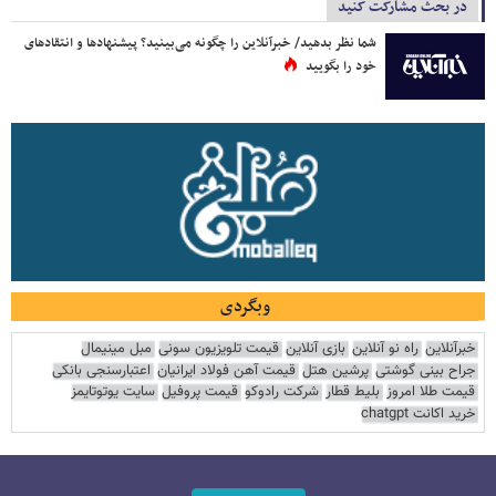
در بحث مشارکت کنید
شما نظر بدهید/ خبرآنلاین را چگونه می‌بینید؟ پیشنهادها و انتقادهای
خود را بگویید
وبگردی
خبرآنلاین
راه نو آنلاین
بازی آنلاین
قیمت تلویزیون سونی
مبل مینیمال
جراح بینی گوشتی
پرشین هتل
قیمت آهن فولاد ایرانیان
اعتبارسنجی بانکی
قیمت طلا امروز
بلیط قطار
شرکت رادوکو
قیمت پروفیل
سایت یوتوتایمز
خرید اکانت chatgpt