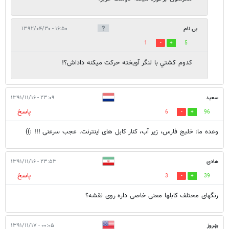
بی نام
۱۶:۵۰ - ۱۳۹۲/۰۴/۳۰
1
5
كدوم كشتي با لنگر آويخته حركت ميكنه داداش؟!
سعید
۲۳:۰۹ - ۱۳۹۱/۱۱/۱۶
پاسخ
6
96
وعده ما: خلیج فارس، زیر آب، کنار کابل های اینترنت. عجب سرعنی !!! :))
هادی
۲۳:۵۳ - ۱۳۹۱/۱۱/۱۶
پاسخ
3
39
رنگهای محتلف کابلها معنی خاصی داره روی نقشه؟
بهروز
۰۰:۰۵ - ۱۳۹۱/۱۱/۱۷