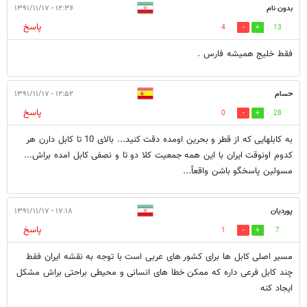
بدون نام
۱۲:۳۶ - ۱۳۹۱/۱۱/۱۷
پاسخ
4
13
فقط خلیج همیشه فارس .
حسام
۱۲:۵۲ - ۱۳۹۱/۱۱/۱۷
پاسخ
0
28
به کابلهایی که از قطر و بحرین اومده دقت کنید... بالای 10 تا کابل دارن هر
کدوم اونوقت ایران با این همه جمعیت کلا دو تا و نصفی کابل امده براش...
مسولین پاسخگو باشن واقعاً...
پوردیان
۱۷:۱۸ - ۱۳۹۱/۱۱/۱۷
پاسخ
1
7
مسیر اصلی کابل ها برای کشور های عربی است با توجه به نقشه ایران فقط
چند کابل فرعی داره که ممکن خطا های انسانی و محیطی براحتی براش مشکل
ایجاد کنه