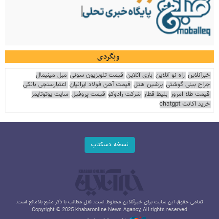
وبگردی
خبرآنلاین
راه نو آنلاین
بازی آنلاین
قیمت تلویزیون سونی
مبل مینیمال
جراح بینی گوشتی
پرشین هتل
قیمت آهن فولاد ایرانیان
اعتبارسنجی بانکی
قیمت طلا امروز
بلیط قطار
شرکت رادوکو
قیمت پروفیل
سایت یوتوتایمز
خرید اکانت chatgpt
نسخه دسکتاپ
تمامی حقوق این سایت برای خبرآنلاین محفوظ است. نقل مطالب با ذکر منبع بلامانع است.
Copyright © 2025 khabaronline News Agancy, All rights reserved