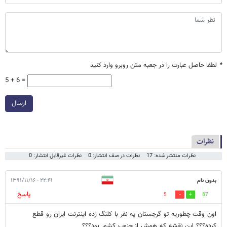
*
لطفا حاصل عبارت را در جعبه متن روبرو وارد کنید
5 + 6 =
ارسال
نظرات
نظرات منتشر شده: 17
نظرات در صف انتشار: 0
نظرات غیرقابل انتشار: 0
بدون نام
۲۲:۴۱ - ۱۳۹۱/۱۱/۱۶
پاسخ
5
87
اون وقت چطوریه تو گرجستان یه نفر با کلنگ زده اینترنت ایران رو قطع
کرده؟؟؟ این نقشه که همش از جنوب کشور بود؟؟؟