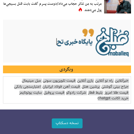
مرتب به من تذکر حجاب می‌داد/دوست پسرم گفت بابت قتل بسیجی‌ها
پول می‌دهند
وبگردی
خبرآنلاین
راه نو آنلاین
بازی آنلاین
قیمت تلویزیون سونی
مبل مینیمال
جراح بینی گوشتی
پرشین هتل
قیمت آهن فولاد ایرانیان
اعتبارسنجی بانکی
قیمت طلا امروز
بلیط قطار
شرکت رادوکو
قیمت پروفیل
سایت یوتوتایمز
خرید اکانت chatgpt
نسخه دسکتاپ