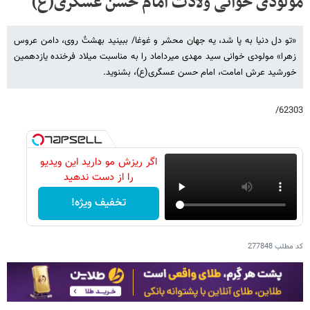
مولودی خوانی ولادت امام حسن عسگری(ع)
«تو دل دنیا به پا شد، یه جهان محشر و غوغا/ ببینید بهشتٌ روی، دامن عروس
زهرا» مولودی خوانی سید مهدی میرداماد را به مناسبت میلاد فرخنده یازدهمین
خورشید عرش امامت، امام حسن عسگری(ع)، بشنوید.
62303/
اگر ریزش مو دارید این ویدیو
را از دست ندهید
تخفیف ویژه!
کد مطلب
277848