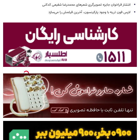
انتشار فراخوان جایزه تصویرگری شعرهای محمدرضا شفیعی کدکنی
لارس فون تریه با وجود پارکینسون، آخرین فیلمش را می‌سازد