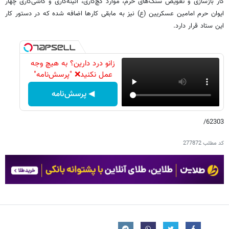
کار بازسازی و تعویض سنگ‌های حرم، موارد گچ‌کاری، آئینه‌کاری و کاشی‌کاری چهار
ایوان حرم امامین عسکریین (ع) نیز به مابقی کارها اضافه شده که در دستور کار
این ستاد قرار دارد.
زانو درد دارین؟ به هیچ وجه
عمل نکنید❌ "پرسش‌نامه"
◀ پرسش‌نامه
62303/
کد مطلب
277872