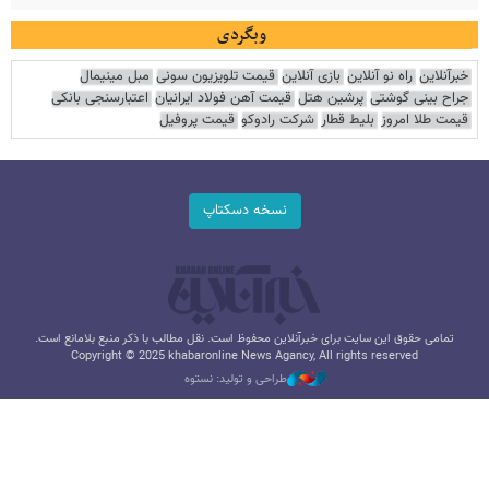
وبگردی
خبرآنلاین
راه نو آنلاین
بازی آنلاین
قیمت تلویزیون سونی
مبل مینیمال
جراح بینی گوشتی
پرشین هتل
قیمت آهن فولاد ایرانیان
اعتبارسنجی بانکی
قیمت طلا امروز
بلیط قطار
شرکت رادوکو
قیمت پروفیل
نسخه دسکتاپ
تمامی حقوق این سایت برای خبرآنلاین محفوظ است. نقل مطالب با ذکر منبع بلامانع است.
Copyright © 2025 khabaronline News Agancy, All rights reserved
طراحی و تولید: نستوه