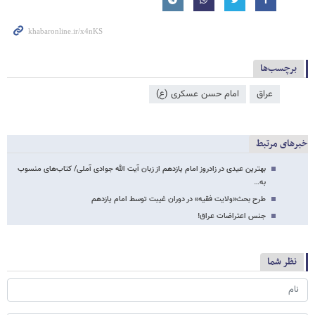
برچسب‌ها
عراق
امام حسن عسکری (ع)
خبرهای مرتبط
بهترین عیدی در زادروز امام یازدهم از زبان آیت الله جوادی آملی/ کتاب‌های منسوب
به…
طرح بحث«ولایت فقیه» در دوران غیبت توسط امام یازدهم
جنس اعتراضات عراق!
نظر شما