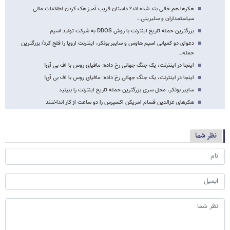
هکرها هم خالی بند شده اند؟ داستان فریب آمیز هک کردن اطلاعات مالی
سیاستمداران و سلبریتی…
بزرگترین حمله تاریخ اینترنت با روش DDOS به شرکت تولید اسپم
دعوای دو کمپانی اسپم هاوس و سایبر بونکر، اینترنت اروپا را فلج کرد/ بزرگترین
حمله…
اینجا در اینترنت، یک جنگ جهانی رخ داده: مافیای روس با اف بی آی!
اینجا در اینترنت، یک جنگ جهانی رخ داده: مافیای روس با اف بی آی!
سایبر بونکر، محل سری بزرگترین حمله تاریخ اینترنت را ببینید
هکرهای عزالدین قسام امریکن اکسپرس را دو ساعت از کار انداختند
نظر شما