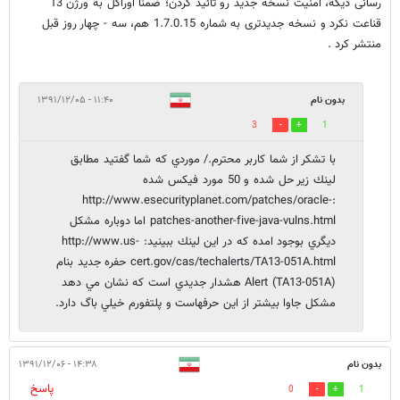
رسانی دیگه، امنیت نسخه جدید رو تائید کردن؛ ضمناً اوراکل به ورژن 13
قناعت نکرد و نسخه جدیدتری به شماره 1.7.0.15 هم، سه - چهار روز قبل
منتشر کرد .
بدون نام
۱۱:۴۰ - ۱۳۹۱/۱۲/۰۵
3
1
با تشكر از شما كاربر محترم./ موردي كه شما گفتيد مطابق
لينك زير حل شده و 50 مورد فيكس شده
:http://www.esecurityplanet.com/patches/oracle-
patches-another-five-java-vulns.html اما دوباره مشكل
ديگري بوجود امده كه در اين لينك ببينيد: http://www.us-
cert.gov/cas/techalerts/TA13-051A.html حفره جديد بنام
Alert (TA13-051A) هشدار جديدي است كه نشان مي دهد
مشكل جاوا بيشتر از اين حرفهاست و پلتفورم خيلي باگ دارد.
بدون نام
۱۴:۳۸ - ۱۳۹۱/۱۲/۰۶
پاسخ
0
1