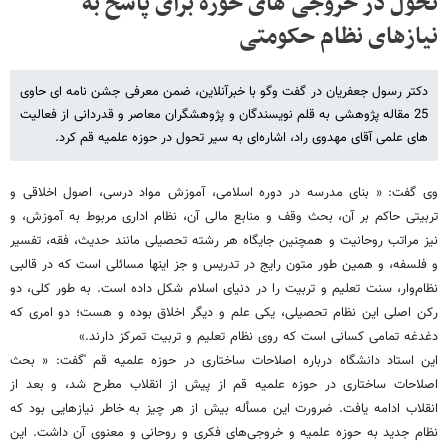
تحول در خروجی های حوزه برای پاسخ به
نیازهای نظام حکومتی
دکتر رسول جعفریان در گفت وگو با خبرآنلاین، ضمن معرفی جشن نامه ای حاوی
25 مقاله پژوهشی به قلم نویسندگان و پژوهشگران معاصر و قدردانی از فعالیت
های علمی آقای مهدوی راد، اشاره‌ای به سیر تحول در حوزه علمیه قم کرد.
وی گفت: « بنای مدرسه در دوره اسلامی، آموزش مواد درسی، اصول اخلاقی و
تربیتی حاکم بر آن، بحث وقف و منابع مالی آن، نظام اداری مربوط به آموزش، و
نیز مراتب روحانیت و همچنین جایگاه هر رشته تحصیلی مانند حدیث، فقه، تفسیر
و فلسفه، و همین طور متون رایج در تدریس و جز اینها مسائلی است که در قالبی
نظام‌وار، سنت تعلیم و تربیت را در دنیای اسلام شکل داده است. به طور کلی، دو
رکن اصلی این نظام تحصیلی، یکی علم و دیگر اخلاق بوده و هست؛ دو امری که
دغدغه تمامی کسانی است که روی نظام تعلیم و تربیت تمرکز دارند.»
این استاد دانشگاه درباره اصلاحات ساختاری در حوزه علمیه قم 'گفت: « بحث
اصلاحات ساختاری در حوزه علمیه قم از پیش از انقلاب مطرح شد، و بعد از
انقلاب ادامه یافت. ضرورت این مسأله بیش از هر چیز به خاطر نیازهایی بود که
نظام جدید به حوزه علمیه و خروجی‌های فکری و روحانی و معنوی آن داشت. این