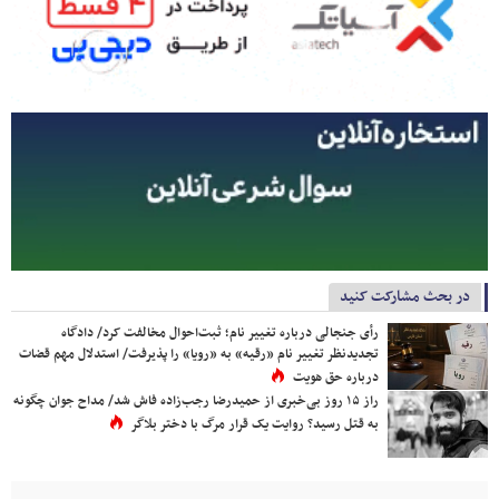
در بحث مشارکت کنید
رأی جنجالی درباره تغییر نام؛ ثبت‌احوال مخالفت کرد/ دادگاه
تجدیدنظر تغییر نام «رقیه» به «رویا» را پذیرفت/ استدلال مهم قضات
درباره حق هویت
راز ۱۵ روز بی‌خبری از حمیدرضا رجب‌زاده فاش شد/ مداح جوان چگونه
به قتل رسید؟ روایت یک قرار مرگ با دختر بلاگر