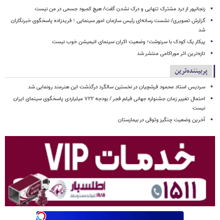
زنجانپور از درد مشترک تنهایی و درک نشدن گفت/ هیچ کمبود جسمی در من نیست
گزارش تصویری/ نشست رسانه‌ای رئیس سازمان امور سینمایی ؛ فریدزاده پاسخگوی خبرنگاران
شد
پیکار یک کودک با سرنوشت؛ وضعیت اکران سینمای انیمیشن خوب نیست
تازه‌ترین اثر موراکامی منتشر شد
پربیننده‌ترین
سردیس استاد محمود فرشچیان در نخستین سالگرد درگذشت این هنرمند رونمایی شد
احتمال تغییر زمان جشنواره جهانی فیلم فجر / بودجه ۷۲۲ میلیاردی پاسخگوی سینمای ایران
نیست
آخرین وضعیت چنگیز وثوقی در بیمارستان