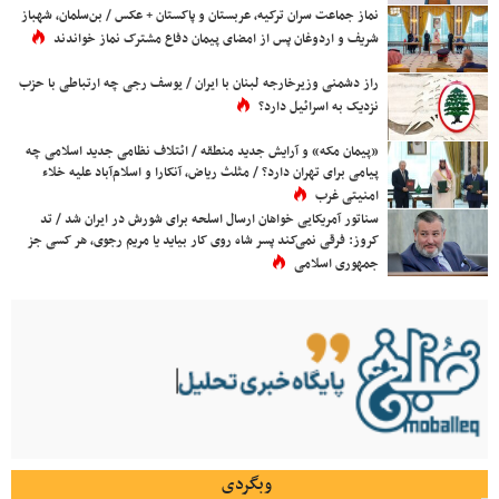
نماز جماعت سران ترکیه، عربستان و پاکستان + عکس / بن‌سلمان، شهباز
شریف و اردوغان پس از امضای پیمان دفاع مشترک نماز خواندند
راز دشمنی وزیرخارجه لبنان با ایران / یوسف رجی چه ارتباطی با حزب
نزدیک به اسرائیل دارد؟
«پیمان مکه» و آرایش جدید منطقه / ائتلاف نظامی جدید اسلامی چه
پیامی برای تهران دارد؟ / مثلث ریاض، آنکارا و اسلام‌آباد علیه خلاء
امنیتی غرب
سناتور آمریکایی خواهان ارسال اسلحه برای شورش در ایران شد / تد
کروز: فرقی نمی‌کند پسر شاه روی کار بیاید یا مریم رجوی، هر کسی جز
جمهوری اسلامی
وبگردی