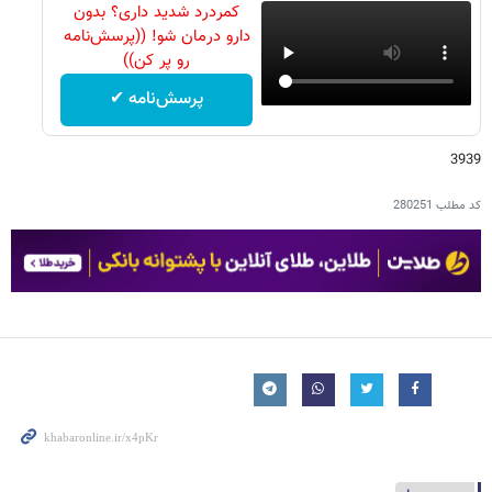
کمردرد شدید داری؟ بدون
دارو درمان شو! ((پرسش‌نامه
رو پر کن))
پرسش‌نامه ✔
3939
کد مطلب
280251