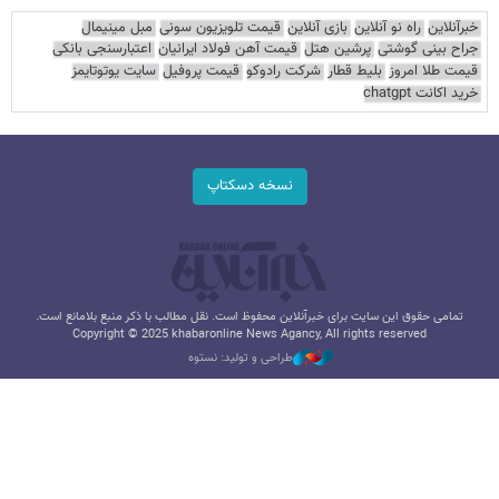
خبرآنلاین
راه نو آنلاین
بازی آنلاین
قیمت تلویزیون سونی
مبل مینیمال
جراح بینی گوشتی
پرشین هتل
قیمت آهن فولاد ایرانیان
اعتبارسنجی بانکی
قیمت طلا امروز
بلیط قطار
شرکت رادوکو
قیمت پروفیل
سایت یوتوتایمز
خرید اکانت chatgpt
نسخه دسکتاپ
تمامی حقوق این سایت برای خبرآنلاین محفوظ است. نقل مطالب با ذکر منبع بلامانع است.
Copyright © 2025 khabaronline News Agancy, All rights reserved
طراحی و تولید: نستوه