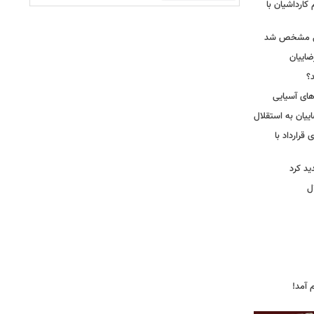
کارداشیان با
لال مشخص شد
اییان
؟
‌های آسیایی
ییان به استقلال
قرارداد با
د کرد
ل
 آمد!