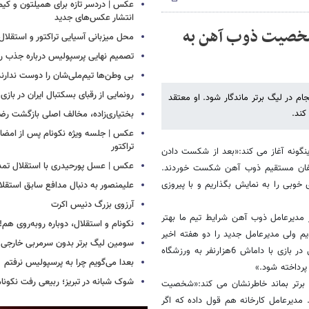
عکس | دردسر تازه برای همیلتون و کیم 
انتشار عکس‌های جدید
گل زدم/ شخصیت ذوب آهن به
محل میزبانی آسیایی تراکتور و استق
تصمیم نهایی پرسپولیس درباره جذب رض
بی وطن‌ها تیم‌ملی‌شان را دوست ندارند
رونمایی از رقبای بسکتبال ایران در بازی
در لیگ برتر ماندگار شود. او معتقد
کند.
بختیاری‌زاده، مخالف اصلی بازگشت رضا
عکس | جلسه ویژه نکونام پس از امضای 
تراکتور
نگونه آغاز می کند:«بعد از شکست دادن
عکس | عسل پورحیدری با استقلال تمدی
یفان مستقیم ذوب آهن شکست خوردند.
 خوبی را به نمایش بگذاریم و با پیروزی
علیمنصور به دنبال مدافع سابق استقلا
آرزوی بزرگ دنیس اکرت
مدیرعامل ذوب آهن شرایط تیم ما بهتر
نکونام و استقلال، دوباره روبه‌روی هم!
م ولی مدیرعامل جدید را دو هفته اخیر
سومین لیگ برتر بدون سرمربی خارجی
چند بار دیده ایم. ما در بازی های گذشته بیشتر از 500 تماشاگر نداشتیم ولی در بازی با داماش 6هزارنفر به ورزشگاه
بعدا می‌گویم چرا به پرسپولیس نرفتم
پرداخته شود.»
شوک شبانه در تبریز؛ ربیعی رفت نکونام
برتر بماند خاطرنشان می کند:«شخصیت
مدیرعامل کارخانه هم قول داده که اگر