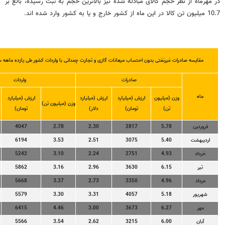
در مهرماه از نظر حجم کالای مبادله شده نیز بالاترین حجم به ثبت رسیده، بالغ بر
10.7 میلیون تن کالا در این ماه از کشور خارج و یا به کشور وارد شده اند.
مقایسه صادرات غیرنفتی بدون احتساب میعانات گازی و تجارت چمدانی با واردات کشور طی یازده ماهه سال 
صادرات
واردات
ماه
وزن (میلیون
ارزش (میلیارد
ارزش (میلیارد
ارزش (میلیارد
وزن (میلیون تن)
تن)
تومان)
دلار)
تومان)
فروردین
5.78
2817
2.30
2.78
4047
اردیبهشت
5.40
3075
2.51
3.53
6194
خرداد
4.93
2751
2.24
3.10
5242
تیر
6.15
3630
2.96
3.16
5862
مرداد
4.96
3350
2.73
3.37
5668
شهریور
5.18
4057
3.31
3.30
5579
مهر
6.27
3673
3.00
4.46
6415
آبان
6.00
3215
2.62
3.54
5566