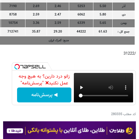
آذر
5.50
5253
2.46
2.69
7190
دی
5.80
6062
2.47
2.59
8758
بهمن
5.65
6339
2.59
3.36
10754
جمع کل :
61.63
44222
29.20
35.87
712741
منبع: گمرک ایران
/31222
زانو درد دارین؟ به هیچ وجه
عمل نکنید❌ "پرسش‌نامه"
◀ پرسش‌نامه
کد مطلب
280335