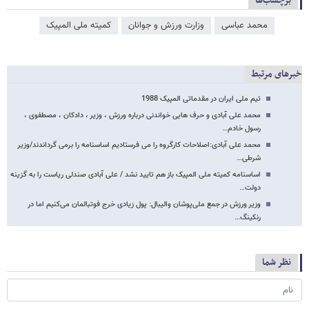
برچسب‌ها
محمد عباسی
وزارت ورزش و جوانان
کمیته ملی المپیک
خبرهای مرتبط
تیم ملی ایران در مقدماتی المپیک 1988‎
محمد علی آبادی و حرف هایی خواندنی درباره ورزش ، وزیر ، دادکان ، مصطفوی ،
رسول خادم…
محمد علی آبادی:اصلاحات کارگروه را می فرستادیم اساسنامه را برمی گرداندند/وزیر
شرطی…
اساسنامه کمیته ملی المپیک باز هم تایید نشد / علی آبادی صندلی ریاست را به گزینه
دولت…
وزیر ورزش در جمع ملی‌پوشان والیبال: پول زیادی خرج فوتبالمان می‌کنیم اما در
رنکینگ…
نظر شما