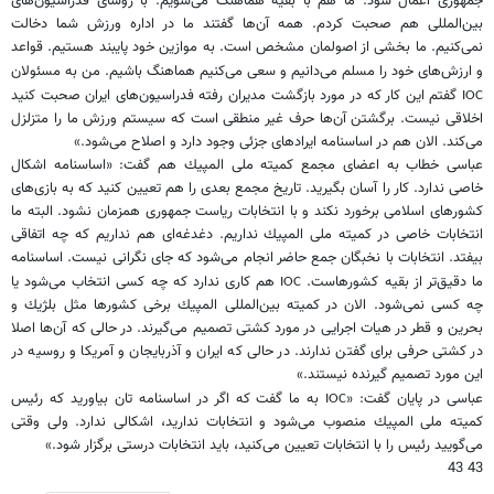
جمهوری اعمال شود. ما هم با بقیه هماهنگ می‌شویم. با روسای فدراسیون‌های
بین‌المللی هم صحبت كردم. همه آن‌ها گفتند ما در اداره ورزش شما دخالت
نمی‌كنیم. ما بخشی از اصولمان مشخص است. به موازین خود پایبند هستیم. قواعد
و ارزش‌های خود را مسلم می‌دانیم و سعی می‌كنیم هماهنگ باشیم. من به مسئولان
گفتم این كار كه در مورد بازگشت مدیران رفته فدراسیون‌های ایران صحبت كنید
IOC
اخلاقی نیست. برگشتن آن‌ها حرف غیر منطقی است كه سیستم ورزش ما را متزلزل
می‌كند. الان هم در اساسنامه ایرادهای جزئی وجود دارد و اصلاح می‌شود.»
عباسی خطاب به اعضای مجمع كمیته ملی المپیك هم گفت: «اساسنامه اشكال
خاصی ندارد. كار را آسان بگیرید. تاریخ مجمع بعدی را هم تعیین كنید كه به بازی‌های
كشورهای اسلامی برخورد نكند و با انتخابات ریاست جمهوری همزمان نشود. البته ما
انتخابات خاصی در كمیته ملی المپیك نداریم. دغدغه‌ای هم نداریم كه چه اتفاقی
بیفتد. انتخابات با نخبگان جمع حاضر انجام می‌شود كه جای نگرانی نیست. اساسنامه
ما دقیق‌تر از بقیه كشورهاست.
هم كاری ندارد كه چه كسی انتخاب می‌شود یا
IOC
چه كسی نمی‌شود. الان در كمیته بین‌المللی المپیك برخی كشورها مثل بلژیك و
بحرین و قطر در هیات اجرایی در مورد كشتی تصمیم می‌گیرند. در حالی كه آن‌ها اصلا
در كشتی حرفی برای گفتن ندارند. در حالی كه ایران و آذربایجان و آمریكا و روسیه در
این مورد تصمیم گیرنده نیستند.»
عباسی در پایان گفت: «
به ما گفت كه اگر در اساسنامه تان بیاورید كه رئیس
IOC
كمیته ملی المپیك منصوب می‌شود و انتخابات ندارید، اشكالی ندارد. ولی وقتی
می‌گویید رئیس را با انتخابات تعیین می‌كنید، باید انتخابات درستی برگزار شود.»
43 43