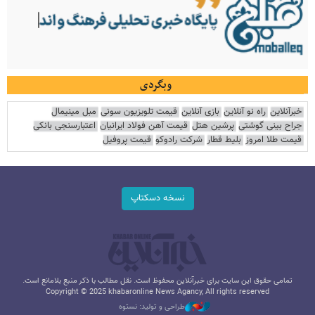
وبگردی
خبرآنلاین
راه نو آنلاین
بازی آنلاین
قیمت تلویزیون سونی
مبل مینیمال
جراح بینی گوشتی
پرشین هتل
قیمت آهن فولاد ایرانیان
اعتبارسنجی بانکی
قیمت طلا امروز
بلیط قطار
شرکت رادوکو
قیمت پروفیل
نسخه دسکتاپ
تمامی حقوق این سایت برای خبرآنلاین محفوظ است. نقل مطالب با ذکر منبع بلامانع است.
Copyright © 2025 khabaronline News Agancy, All rights reserved
طراحی و تولید: نستوه