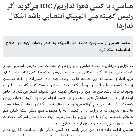
عباسی: با کسی دعوا نداریم/ IOC می‌گوید اگر
رئیس کمیته ملی المپیک انتصابی باشد اشکال
ندارد!
محمد عباسی از مسئولان کمیته ملی المپیک به خاطر زحمات آن‌ها در اصلاح
اساسنامه تشکر کرد.
به گزارش خبرآنلاین؛ محمد عباسی وزیر ورزش در نشست هم اندیشی اعضای مجمع
كمیته ملی المپیك گفت: «كاش این جلسه این‌قدر به تعویق نمی‌افتاد. دلیل ندارد
برای اصلاح اساسنامه این جلسه عقب بیفتد. چند ماه افشارزاده و بقیه دوستان
زحمت كشیدند تا ایرادها را برطرف كنند. باید زمینه را درست كنیم كه خیلی التهاب
وجود نداشته باشد بین ما. من از دوستان كمیته ملی المپیك تشكر می‌كنم. به خاطر
اینكه این كار با هماهنگی‌های سخت و پر زحمت انجام می‌شود. آن‌ها زحمات زیادی
كشیدند. اگر ایرادهایی هم گرفته می‌شود به معنای ندیده گرفتن زحمات آن‌ها نیست.
ما دعوا نداریم. نه با وزارت نه با كمیته. نه با مجموعه‌های دیگر. بلكه خیلی هم
هم‌فكر هستیم چراكه با دعوا چیزی حل نمی‌شود. البته صلاح نمی‌دانم كه اختلافات
ما به بیرون درز پیدا كند و بیرون از اینجا مطرح شود.»
عباسی ادامه داد: «چه من وزیر باشم چه كسی دیگر، باید سیاست گذاری نظام