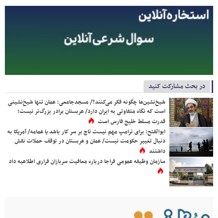
در بحث مشارکت کنید
شیخ‌نشین‌ها چگونه فکر می‌کنند؟/ مسجدجامعی: عمان تنها شیخ‌نشینی
است که نگاه متفاوتی به ایران دارد/ عربستان برادر بزرگ‌تر نیست؛
قدرت مسلط خلیج فارس است
ابوالفتح: برای ترامپ مهم نیست تاج بر سر کار باشد یا عمامه/ آمریکا به
دنبال تغییر حکومت نیست/ عمان و عربستان در توقف حملات نقش
داشتند
سازمان وظیفه عمومی فراجا درباره معافیت سربازان فراری اطلاعیه داد