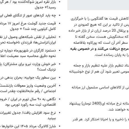
بازار نقره امروز شوکه‌کننده بود / هر گر
رسید؟+ جدول
چه باید کردهای عبور از تنگنای فعلی ایر
 کاهش قیمت ها گفتگویی را با خبرگزاری
 پس از تاکید بر این که هیچ کمبودی در
کامل کیلویی چند شد؟ + جدول
خصوص کالاهای اساسی در هیچیک از استان ها وجود ندارد، حتی از عرضه سیب و پرتقال 20 درصد ارزان تر از بازار خبر داده
ادی که سخنگویش هست، سخن گفته تا
تحلیلی از نقش شبکه‌های وصول ارز نفت
ایران/تراستی‌ها؛ فرزندان ناخواسته تحر
طر آخر آن است که پورکاوه بلافاصله
ای اساسی ارز مرجع دریافت می‌کنند و در خصوص بقیه
دستمزد کارگران در شهریورماه دوباره تر
ا به پایان رسانده است.
نحوه دقیق محاسبه سبد معیشت اعلا
خبر خوش وزارت نیرو برای مشترکان/ پا
یم بازار علیه تنظیم بازار و جمله
نزدیک است؟
ومی تعبیر شود آن هم از نوع خوشبینانه
بین سطور یک جوابیه: بحران بدهی د
آخرین وضعیت واریز معوقات بازنشستگ
رخی از کالاهای اساسی مشمول ارز مبادله
اجتماعی / رقم مابه‌التفاوت چقدر است
نگاهی به ۹۰ سال تورم در ایران /
2-با توجه به این که قیمت ارز مرجع در لایحه بودجه سال 92 از سوی دولت در آستانه نرخ مبادله ای(2400 تومان) پیشنهاد
اقتصادی، ثبت سه رکورد تورمی بود
ضه خواهند شد.
نرخ سود افزایش یافت/ جدول تغییرات 
ببینید
لاهای اساسی که با ارز 1226 تومان وارد شده را ذخیره و یا احیانا احتکار کرد. هر قدر
شارژ کالابرگ مرداد ۱۴۰۵ ا