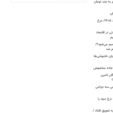
م به چند تومان
ان
قیمت جدید گوشت مرغ امروز ۱۷ مرداد ۱۴۰۵/ مرغ
ی در اقتصاد
یم
میم می‌شود؟/
م شد
یان خاموشی‌ها
ر جاده مخصوص
ان تامین
؟
 خروجی سه جراحی
نرخ سود را
ین خانوارها به تعویق افتاد /