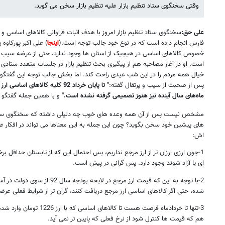
وقتی سخنگوی ستاد تنظیم بازار علیه تنظیم بازار سخن می گوید.
علی حق:
سخنگوی ستاد تنظیم بازار امروز با هدف اثبات فراوانی کالاهای اساسی و
فارس انجام داده است که در نوع خود جالب توجه است.(
اینجا
) علی اکبر پورکاوه
است. او در آغاز مصاحبه هم از پیگیری بحث تنظیم بازار در جلسات متعدد ست
خیال همه مردم را در این شب عیدی راحت کند. اما بخش جالب توجه این گفتگو س
پس از صحبت از سیب و پرتقال گفته:
" تا پایان خرداد 92 کلیه کالاه
ماه‌های سال آینده نیز هنوز تصمیمی گرفته نشده است."
و با همین جمله گفتگو ر
مشخص نیست پس از آن همه وعده های خوب چه دلیلی داشته که سخنگوی ستاد تنظ
های پیشین خود سخن بگوید؟ چون این جمله به این معناها می تواند در افکار عم
اش:
1-چون ارزی ارزان تر از ارز مرجع نداریم، پس احتمال این که از تابستان حداقل ب
ای یا آزاد شوند وجود دارد. پس گرانی در پیش است.
شده، حتی اگر کالاهای اساسی ارز مرجع دریافت کنند، گران تر از شرایط فعلی عر
3-تنها تا خردادماه فرصت هست تا کا
هم که قیمت ها کنترل شود از نرخ فعلی که پایین تر نمی آید.