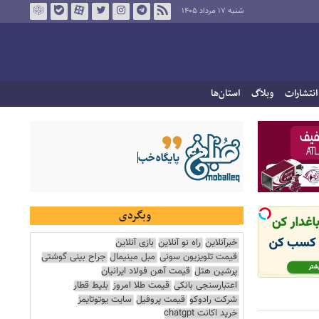
شنبه ۱۷ مرداد ۱۴۰۵
انتشارات
وبلاگ
استان‌ها
وبگردی
خبرآنلاین
راه نو آنلاین
بازی آنلاین
قیمت تلویزیون سونی
مبل مینیمال
جراح بینی گوشتی
پرشین هتل
قیمت آهن فولاد ایرانیان
اعتبارسنجی بانکی
قیمت طلا امروز
بلیط قطار
شرکت رادوکو
قیمت پروفیل
سایت یوتوتایمز
خرید اکانت chatgpt