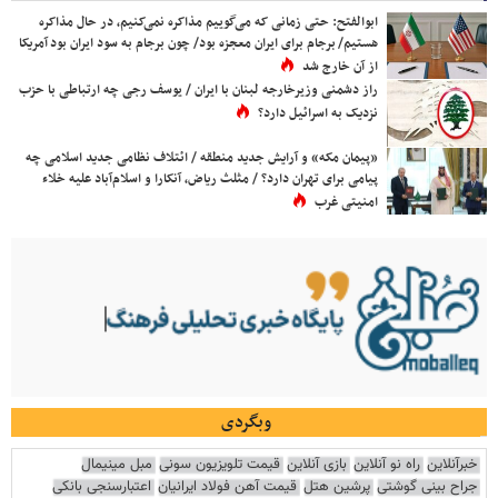
ابوالفتح: حتی زمانی که می‌گوییم مذاکره نمی‌کنیم، در حال مذاکره
هستیم/ برجام برای ایران معجزه بود/ چون برجام به سود ایران بود آمریکا
از آن خارج شد
راز دشمنی وزیرخارجه لبنان با ایران / یوسف رجی چه ارتباطی با حزب
نزدیک به اسرائیل دارد؟
«پیمان مکه» و آرایش جدید منطقه / ائتلاف نظامی جدید اسلامی چه
پیامی برای تهران دارد؟ / مثلث ریاض، آنکارا و اسلام‌آباد علیه خلاء
امنیتی غرب
وبگردی
خبرآنلاین
راه نو آنلاین
بازی آنلاین
قیمت تلویزیون سونی
مبل مینیمال
جراح بینی گوشتی
پرشین هتل
قیمت آهن فولاد ایرانیان
اعتبارسنجی بانکی