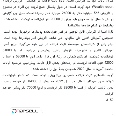
میزان ثروت آنها نیز افزایش یافت. گروه نایت فرانک در هفتمین "گزارش ثروت"(
Wealth report) خود آورده است: در طول یکسال جمع ثروت این افراد در مجموع
با افزایش 566 میلیارد دلار به 26000 میلیارد دلار رسیده است. طبق این گزارش
در طی 6 سال آینده، جهان باید بیش از 95000 نفر فوق‌العاده ثروتمند داشته باشد.
پولدارها در کدام قاره‌ها ساکن‌اند؟
قارۀ آسیا از افزایش قابل توجهی در آمار فوق‌العاده پولدارها برخوردار بوده است.
همچنین آمریکای لاتین طی سالهای اخیر شاهد افزایش آمار پولدارها بوده است.
لیام بالی از کارشناسان موسسۀ نایت فرانک در این باره می‌گوید: برای آسیا،
آمریکای لاتین و خاورمیانه افزایش بالایی پیش‌بینی می‌شود. اما با 61000
فوق‌العاده ثروتمند، آمریکای شمالی در رتبۀ اول قرار دارد. اروپا با 53000 و آسیا با
42000 فوق العاده ثروتمند در رتبه‌های بعدی قرار دارند. پیش‌بینی می‌شود ایالات
متحده آمریکا تا سال 2022 همچنان رتبۀ اول را داشته باشد.
گروه اقتصادی نایت فرانک همچنین پیش‌بینی کرده است که شمار فوق‌العاده
ثروتمندهای آمریکای شمالی در سال 2022 به بیش از 84000 نفر خواهد رسید.
بدین ترتیب آمریکا، از آسیا با 82000 نفر ثروتمند و اروپا 70000 نفر پیشی خواهد
گرفت.
3152