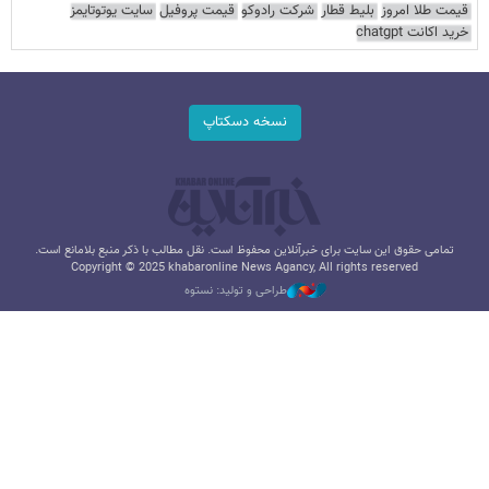
قیمت طلا امروز
بلیط قطار
شرکت رادوکو
قیمت پروفیل
سایت یوتوتایمز
خرید اکانت chatgpt
نسخه دسکتاپ
تمامی حقوق این سایت برای خبرآنلاین محفوظ است. نقل مطالب با ذکر منبع بلامانع است.
Copyright © 2025 khabaronline News Agancy, All rights reserved
طراحی و تولید: نستوه