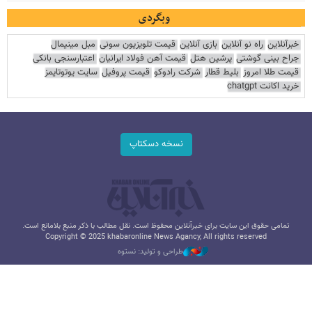
وبگردی
خبرآنلاین
راه نو آنلاین
بازی آنلاین
قیمت تلویزیون سونی
مبل مینیمال
جراح بینی گوشتی
پرشین هتل
قیمت آهن فولاد ایرانیان
اعتبارسنجی بانکی
قیمت طلا امروز
بلیط قطار
شرکت رادوکو
قیمت پروفیل
سایت یوتوتایمز
خرید اکانت chatgpt
نسخه دسکتاپ
تمامی حقوق این سایت برای خبرآنلاین محفوظ است. نقل مطالب با ذکر منبع بلامانع است.
Copyright © 2025 khabaronline News Agancy, All rights reserved
طراحی و تولید: نستوه