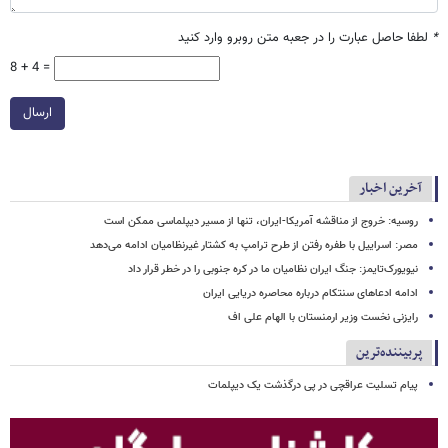
*
لطفا حاصل عبارت را در جعبه متن روبرو وارد کنید
8 + 4 =
ارسال
آخرین اخبار
روسیه: خروج از مناقشه آمریکا-ایران، تنها از مسیر دیپلماسی ممکن است
مصر: اسراییل با طفره رفتن از طرح ترامپ به کشتار غیرنظامیان ادامه می‌دهد
نیویورک‌تایمز: جنگ ایران نظامیان ما در کره جنوبی را در خطر قرار داد
ادامه ادعاهای سنتکام درباره محاصره دریایی ایران
رایزنی نخست وزیر ارمنستان با الهام علی اف
پربیننده‌ترین
پیام تسلیت عراقچی در پی درگذشت یک دیپلمات