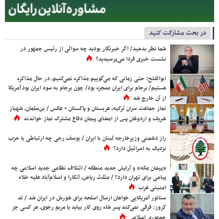
در بحث مشارکت کنید
شما نظر بدهید/ اگر خبرنگار بودید چه سوالی از رئیس جمهور در
نشست خبری فردا می‌پرسیدید؟
ابوالفتح: حتی زمانی که می‌گوییم مذاکره نمی‌کنیم، در حال مذاکره
هستیم/ برجام برای ایران معجزه بود/ چون برجام به سود ایران بود آمریکا
از آن خارج شد
نماز جماعت سران ترکیه، عربستان و پاکستان + عکس / بن‌سلمان، شهباز
شریف و اردوغان پس از امضای پیمان دفاع مشترک نماز خواندند
راز دشمنی وزیرخارجه لبنان با ایران / یوسف رجی چه ارتباطی با حزب
نزدیک به اسرائیل دارد؟
«پیمان مکه» و آرایش جدید منطقه / ائتلاف نظامی جدید اسلامی چه
پیامی برای تهران دارد؟ / مثلث ریاض، آنکارا و اسلام‌آباد علیه خلاء
امنیتی غرب
سناتور آمریکایی خواهان ارسال اسلحه برای شورش در ایران شد / تد
کروز: فرقی نمی‌کند پسر شاه روی کار بیاید یا مریم رجوی، هر کسی جز
جمهوری اسلامی