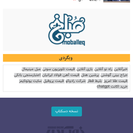
وبگردی
خبرآنلاین
راه نو آنلاین
بازی آنلاین
قیمت تلویزیون سونی
مبل مینیمال
جراح بینی گوشتی
پرشین هتل
قیمت آهن فولاد ایرانیان
اعتبارسنجی بانکی
قیمت طلا امروز
بلیط قطار
شرکت رادوکو
قیمت پروفیل
سایت یوتوتایمز
خرید اکانت chatgpt
نسخه دسکتاپ