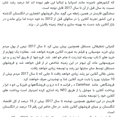
که کشورهای نامبرده مانند اسپانیا و ایتالیا این طور نبوده اند اما درصد رشد شان
نسبت به سال قبل از آن تا سال 2017 قابل توجه است.
سخنگوی فارستر در همین رابطه می گوید سال فروشهای انفجاری در انگلستان گذشته
و این کشور تجربه آنلاین را در سالهای قبل از 2012 به خود دیده اما برای ماندن در
بازار آنلاین باید دست به بهینه سازی و ایجاد زمینه رقابتی تر ، بزند.
کمپانی تحقیقاتی مستقل همچنین پیش بینی کرد تا سال 2017 نیمی از پول مردم
برای خرید موسیقی و فیلم به صورت آنلاین هزینه خواهد شد. بعلاوه یک چهارم از
خریدهای کتاب بوسیله اینترنت انجام خواهد شد. فروشها از طریق آمازون و نیز
سرویسهایی ماند آی تیونز در این زمینه شاخص تر از قبل خواهد شد و فروشهای
مستقل توسط سایر سایتها نیز رشد و توسعه زیادی خواهد یافت.
بخش بقالی آنلاین نیز رشد زیادی خواهد یافت تا جایی که تا سال 2017 مردم بیش از
10 میلیارد یورو را بابت خرید آنلاین غذا و نوشیدنی صرف خواهند کرد.
فروشگاهی مانند
Carrefour
در فرانسه که درون فروشگاههای فیزیکی خود ابزار
پرداخت آنلاین با موبایل را از طریق
NFC
راه اندازی کرده امیدوار است پرداخت های
آنلاین خود را توسعه بخشد.
فارستر در این تحقیق همچنین نوشته تا سال 2017 بیش از 15 درصد از کل اقتصاد
انگلستان بر مبنای فروشهای آنلاین باشد. در حال حاضر این رقم 13 درصد در انگلستان
است.