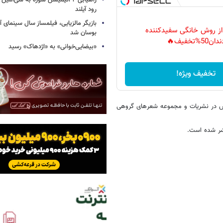
راهیابی ۲ انیمیشن سوره به سی‌امی
رود آیلند
بازیگر مالزیایی، فیلمساز سال سینمای آ
 از روش خانگی سفیدکننده
بوسان شد
دان50%تخفیف🔥
«بیضایی‌خوانی» به «اژدهاک» رسید
تخفیف ویژه!
ش در نشریات و مجموعه‌ شعرهای گروهی