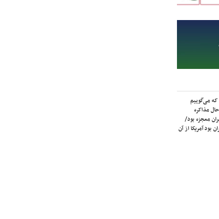
که می‌گوییم
حال مذاکره
ران معجزه بود/
ن بود آمریکا از آن