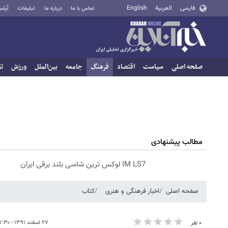
فارسی
العربية
English
تماس با ما
درباره ما
تبلیغات
آرشی
صفحه اصلی
سیاست
اقتصاد
فرهنگ
جامعه
بین‌الملل
ورزش
تا
مطالب پیشنهادی
IM LS7 لوکس ترین شاسی بلند برقی ایران
صفحه اصلی
اخبار فرهنگی و هنری
کتاب
۲۷ اسفند ۱۳۹۱ - ۱۷:۳۰
۰ نفر