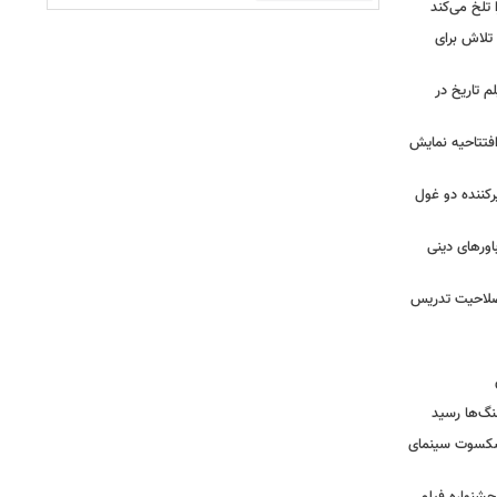
تلخ می‌کند
 تلاش برای
م تاریخ در
 افتتاحیه نمایش
کننده دو غول
ورهای دینی
 صلاحیت تدریس
نگ‌ها رسید
یشکسوت سینمای