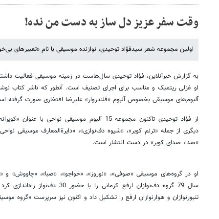
وقت سفر عزیز دل ساز به دست من نده!
اولین مجموعه‌ شعر سیدفؤاد توحیدی، نوازنده موسیقی با نام «تعبیرهای بی‌خوابی» شامل 30
به گزارش خبرآنلاین، فؤاد توحیدی‌ سال‌هاست در زمینه‌ موسیقی فعالیت داشته
او غزلی ریتمیک و مناسب برای اجرای تصنیف ا‌ست. آنطور که ناشر کتاب نوشته
آلبوم‌های موسیقی بخصوص آلبوم «قلندروار» علیرضا افتخاری صورت گرفته اس
از فؤاد توحیدی تاکنون مجموعه 15 آلبوم‌ موسیقی نواحی ب
دیگری از جمله «ترنم کویر»، «شیوه دف‌نوازی»، «دایرةالمعارف موسیقی نواحی»
«صدا، صدای کویر» در دست انتشار است.
او در گروه‌های موسیقی «صوفی»، «نوروز»، «خواجو»، «صبا»، «چاووش» و «
سال 79 گروه دف‌نوازان ارفع کرمانی را با 
تنبورنوازان و هوارنوازان ارفع را تشکیل داد و اکنون نیز سرپرست «گروه موسی