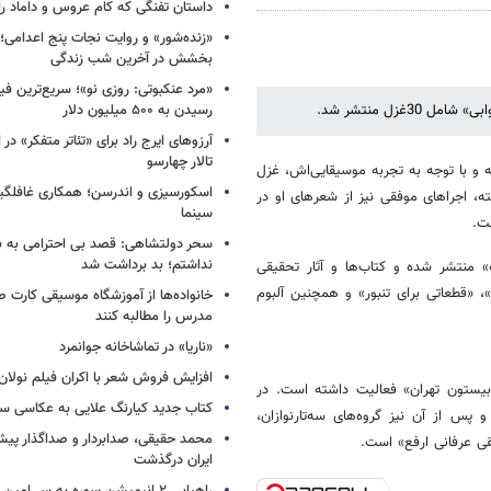
داستان تفنگی که کام عروس و داماد را 
«زنده‌شور» و روایت نجات پنج اعدامی؛
بخشش در آخرین شب زندگی
«مرد عنکبوتی: روزی نو»؛ سریع‌ترین فیل
غزل منتشر شد.
رسیدن به ۵۰۰ میلیون دلار
آرزوهای ایرج راد برای «تئاتر متفکر» در
تالار چهارسو
 و با توجه به تجربه موسیقایی‌اش، غزل
اسکورسیزی و اندرسن؛ همکاری غافلگیر
، اجرا‌های موفقی نیز از شعرهای او در
سینما
ت.
سحر دولتشاهی: قصد بی احترامی به با
نداشتم؛ بد برداشت شد
ا عنوان «کویرانه» منتشر شده و کتاب‌ها و آثار تحقیقی
، «قطعاتی برای تنبور» و همچنین آلبوم
خانواده‌ها از آموزشگاه موسیقی کارت
مدرس را مطالبه کنند
«ناریا» در تماشاخانه جوانمرد
افزایش فروش شعر با اکران فیلم نولان
بیستون تهران» فعالیت داشته است. در
کتاب جدید کیارنگ علایی به عکاسی س
حضور 30 دف‌نواز راه‌اندازی کرد و پس از آن نیز گروه‌های سه‌تارنوازان،
محمد حقیقی، صدابردار و صداگذار پ
قی عرفانی ارفع» است.
ایران درگذشت