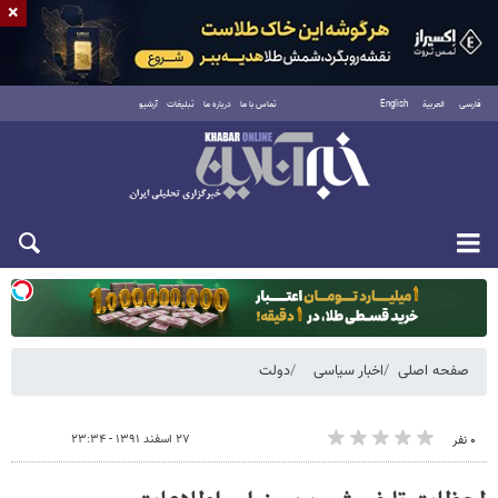
×
فارسی
العربية
English
تماس با ما
درباره ما
تبلیغات
آرشیو
یکشنبه ۱۸ مرداد ۱۴۰۵
صفحه اصلی
اخبار سیاسی
دولت
۲۷ اسفند ۱۳۹۱ - ۲۳:۳۴
۰ نفر