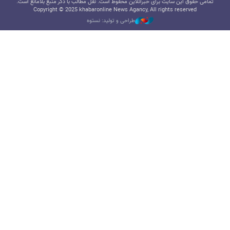
تمامی حقوق این سایت برای خبرآنلاین محفوظ است. نقل مطالب با ذکر منبع بلامانع است.
Copyright © 2025 khabaronline News Agancy, All rights reserved
طراحی و تولید: نستوه