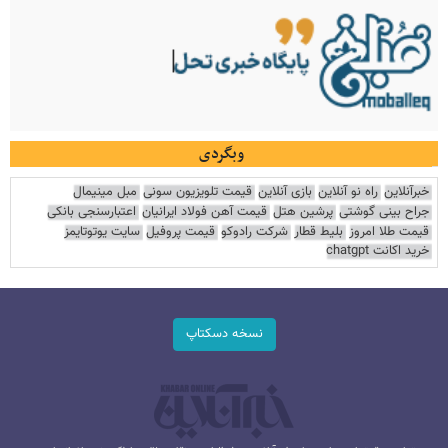
وبگردی
خبرآنلاین
راه نو آنلاین
بازی آنلاین
قیمت تلویزیون سونی
مبل مینیمال
جراح بینی گوشتی
پرشین هتل
قیمت آهن فولاد ایرانیان
اعتبارسنجی بانکی
قیمت طلا امروز
بلیط قطار
شرکت رادوکو
قیمت پروفیل
سایت یوتوتایمز
خرید اکانت chatgpt
نسخه دسکتاپ