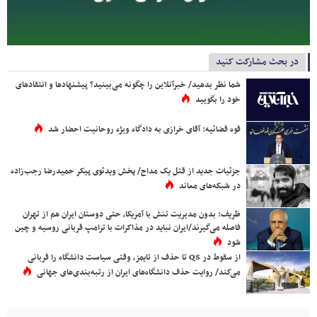
در بحث مشارکت کنید
شما نظر بدهید/ خبرآنلاین را چگونه می‌بینید؟ پیشنهادها و انتقادهای
خود را بگویید
قوه قضائیه: آقای خرازی به دادگاه ویژه روحانیت احضار شد
جزئیات جدید از قتل یک مداح/ پخش ویدئوی پیکر حمیدرضا رجب‌زاده
در شبکه‌های معاند
ظریف: بدون مدیریت تنش با آمریکا، حتی دوستان ایران هم از تهران
فاصله می‌گیرند/ایران نباید در مذاکرات با ترامپ قربانی روسیه و چین
شود
از سقوط در QS تا حذف از تایمز، وقتی سیاست دانشگاه را قربانی
می‌کند/ روایت حذف دانشگاه‌های ایران از رتبه‌بندی‌های جهانی