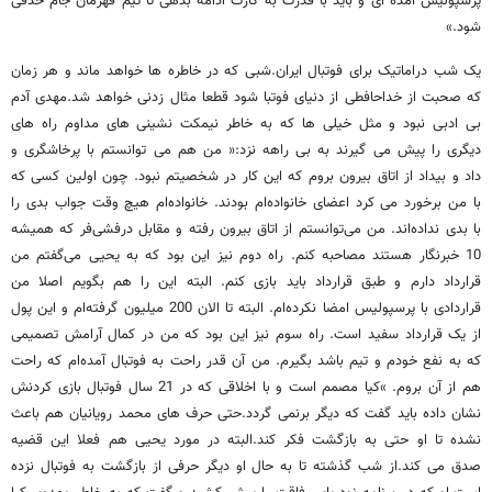
پرسپولیس آمده ای و باید با قدرت به کارت ادامه بدهی تا تیم قهرمان جام حذفی
شود.»
یک شب دراماتیک برای فوتبال ایران.شبی که در خاطره ها خواهد ماند و هر زمان
که صحبت از خداحافطی از دنیای فوتبا شود قطعا مثال زدنی خواهد شد.مهدی آدم
بی ادبی نبود و مثل خیلی ها که به خاطر نیمکت نشینی های مداوم راه های
دیگری را پیش می گیرند به بی راهه نزد:« من هم می توانستم با پرخاشگری و
داد و بیداد از اتاق بیرون بروم که این کار در شخصیتم نبود. چون اولین کسی که
با من برخورد می کرد اعضای خانواده‌ام بودند. خانواده‌ام هیچ وقت جواب بدی را
با بدی نداده‌اند. من می‌توانستم از اتاق بیرون رفته و مقابل درفشی‌فر که همیشه
10 خبرنگار هستند مصاحبه کنم. راه دوم نیز این بود که به یحیی می‌گفتم من
قرارداد دارم و طبق قرارداد باید بازی کنم. البته این را هم بگویم اصلا من
قراردادی با پرسپولیس امضا نکرده‌ام. البته تا الان 200 میلیون گرفته‌ام و این پول
از یک قرارداد سفید است. راه سوم نیز این بود که من در کمال آرامش تصمیمی
که به نفع خودم و تیم باشد بگیرم. من آن قدر راحت به فوتبال آمده‌ام که راحت
هم از آن بروم. »کیا مصمم است و با اخلاقی که در 21 سال فوتبال بازی کردنش
نشان داده باید گفت که دیگر برنمی گردد.حتی حرف های محمد رویانیان هم باعث
نشده تا او حتی به بازگشت فکر کند.البته در مورد یحیی هم فعلا این قضیه
صدق می کند.از شب گذشته تا به حال او دیگر حرفی از بازگشت به فوتبال نزده