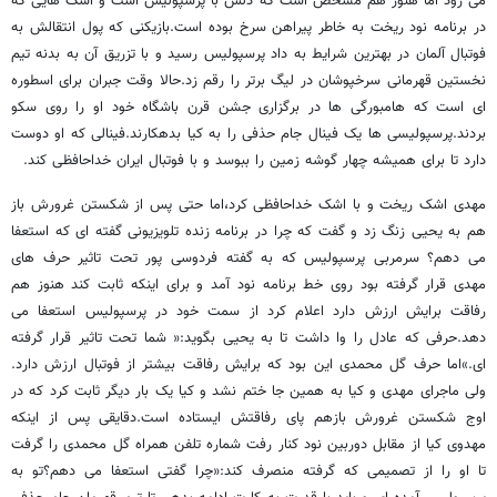
می رود اما هنوز هم مشخص است که دلش با پرسپولیس است و اشک هایی که
در برنامه نود ریخت به خاطر پیراهن سرخ بوده است.بازیکنی که پول انتقالش به
فوتبال آلمان در بهترین شرایط به داد پرسپولیس رسید و با تزریق آن به بدنه تیم
نخستین قهرمانی سرخپوشان در لیگ برتر را رقم زد.حالا وقت جبران برای اسطوره
ای است که هامبورگی ها در برگزاری جشن قرن باشگاه خود او را روی سکو
بردند.پرسپولیسی ها یک فینال جام حذفی را به کیا بدهکارند.فینالی که او دوست
دارد تا برای همیشه چهار گوشه زمین را ببوسد و با فوتبال ایران خداحافظی کند.
مهدی اشک ریخت و با اشک خداحافظی کرد،اما حتی پس از شکستن غرورش باز
هم به یحیی زنگ زد و گفت که چرا در برنامه زنده تلویزیونی گفته ای که استعفا
می دهم؟ سرمربی پرسپولیس که به گفته فردوسی پور تحت تاثیر حرف های
مهدی قرار گرفته بود روی خط برنامه نود آمد و برای اینکه ثابت کند هنوز هم
رفاقت برایش ارزش دارد اعلام کرد از سمت خود در پرسپولیس استعفا می
دهد.حرفی که عادل را وا داشت تا به یحیی بگوید:« شما تحت تاثیر قرار گرفته
ای.»اما حرف گل محمدی این بود که برایش رفاقت بیشتر از فوتبال ارزش دارد.
ولی ماجرای مهدی و کیا به همین جا ختم نشد و کیا یک بار دیگر ثابت کرد که در
اوج شکستن غرورش بازهم پای رفاقتش ایستاده است.دقایقی پس از اینکه
مهدوی کیا از مقابل دوربین نود کنار رفت شماره تلفن همراه گل محمدی را گرفت
تا او را از تصمیمی که گرفته منصرف کند:«چرا گفتی استعفا می دهم؟تو به