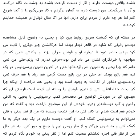
باشند واقعی دوستت دارند و اگر از دستت ناراحت باشند به چشمانت نگاه می‌کنند
و آن را می‌گویند. من دوست دارم به آلمان برگردم و کار مربی‌گری را از آنجا شروع
کنم اما هر چه دارم از مردم ایران دارم. آنها در 21 سال فوتبال‌ام همیشه حمایتم
کردند.»
در هفته ای که گذشت سردی روابط بین کیا و یحیی به وضوح قابل مشاهده
بود.دو رفیقی که شاید در ظاهر تودار بودند اما حرکاتشان چیز دیگری را ثابت می
کرد.مهدی حاضر نبود تا درباره او و فوتبال حرفی بزند و واکنش هایی که در
مواجهه با خبرنگاران نشان می داد این بود:«حرفی ندارم که بزنم.حتی من نمی
دانم که چرا یحیی به تمرین نمی آید.»آنها حتی در آخرین تمرین پرسپولیس در یک
تیم هم بازی بودند اما حتی در این بازی دست گرمی هم زیاد با هم حرف نمی
زدند.مهدی دلخور از اتفاقات به وجود آمده بود و یحیی هم ناراحت از اینکه چرا
کیا بحث خداحافظی اش از دنیای فوتبال را رسانه ای کرده است.ناراحتی ای که
مهدوی کیا در موردش توضیح می دهد:«در کمپ پرسپولیس با یحیی به اتاقی
رفتیم و گپ دوستانه‌ای زدیم. خودش از این موضوع ناراحت بود و گفت که من
خودم هم اذیت شدم اما کادر فنی به این نتیجه رسیده که من از نظر بدنی و فنی
نمی‌توانم به پرسپولیس کمک کنم. او گفت دوست داریم در یک بعد دیگر به ما
کمک کنی و به عنوان بزرگتر و از نظر روحی تیم را جمع و جور کنی. به هر حال
من از نظر فنی اجازه نداشتم صحبت کنم اما از نظر بدنی به خودم نگاه کردم که