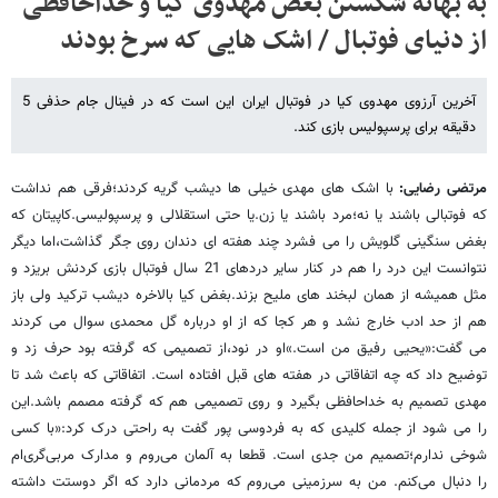
به بهانه شکستن بغض مهدوی کیا و خداحافظی
از دنیای فوتبال / اشک هایی که سرخ بودند
آخرین آرزوی مهدوی کیا در فوتبال ایران این است که در فینال جام حذفی 5
دقیقه برای پرسپولیس بازی کند.
مرتضی رضایی:
با اشک های مهدی خیلی ها دیشب گریه کردند؛فرقی هم نداشت
که فوتبالی باشند یا نه؛مرد باشند یا زن.یا حتی استقلالی و پرسپولیسی.کاپیتان که
بغض سنگینی گلویش را می فشرد چند هفته ای دندان روی جگر گذاشت،اما دیگر
نتوانست این درد را هم در کنار سایر دردهای 21 سال فوتبال بازی کردنش بریزد و
مثل همیشه از همان لبخند های ملیح بزند.بغض کیا بالاخره دیشب ترکید ولی باز
هم از حد ادب خارج نشد و هر کجا که از او درباره گل محمدی سوال می کردند
می گفت:«یحیی رفیق من است.»او در نود،از تصمیمی که گرفته بود حرف زد و
توضیح داد که چه اتفاقاتی در هفته های قبل افتاده است. اتفاقاتی که باعث شد تا
مهدی تصمیم به خداحافظی بگیرد و روی تصمیمی هم که گرفته مصمم باشد.این
را می شود از جمله کلیدی که به فردوسی پور گفت به راحتی درک کرد:«با کسی
شوخی ندارم؛تصمیم من جدی است. قطعا به آلمان می‌روم و مدارک مربی‌گری‌ام
را دنبال می‌کنم. من به سرزمینی می‌روم که مردمانی دارد که اگر دوستت داشته