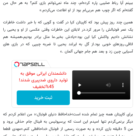
ببینم آیا رباط صلیبی پاره کرده‌ام، چند ماه نمی‌توانم بازی کنم؟ به هر حال من
گفته‌ام که اگر چوب هم مربی‌ام بود از او اطاعت می‌کردم.»
همین چند روز پیش بود که کاپیتان کیا در گفت و گویی که با خبر داشت خاطرات
یک عمر فوتبالش را مرور کرد.در لابلای این خاطرات وقتی عکسی از او و یحیی را
نشانش دادیم واکنش کیا این بود:«یادش بخیر.ما مثل برادر بودیم،همیشه هم
اتاقی.روزهای خوبی بود.از گل به ایرلند یحیی تا ضربه چیپی که در بازی های
آسیایی چین زد و بعد هم جام جهانی آلمان .»
دانشمندان ایرانی موفق به
تولید داروی ضدپیری شدند!
45%تخفیف
ثبت خرید
برای کاپیتان همه چیز تمام شده است؛خداحافظ دنیای فوتبال:« من اعلام کردم که
دیگر برنمی‌گردم تنها امیدم این است که پرسپولیس به فینال جام حذفی برود و
من 5 دقیقه بازی کرده و به صورت رسمی از فوتبال خداحافظی کنم.»مهدی قطعا