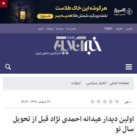
×
فارسی
العربية
English
تماس با ما
درباره ما
تبلیغات
آرشیو
یکشنبه ۱۸ مرداد ۱۴۰۵
صفحه اصلی
اخبار سیاسی
دولت
۳۰ اسفند ۱۳۹۱ - ۱۴:۱۲
۰ نفر
اولین دیدار عیدانه احمدی نژاد قبل از تحویل
سال نو