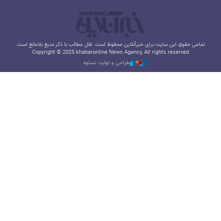
خبرآنلاین
راه نو آنلاین
بازی آنلاین
قیمت تلویزیون سونی
مبل مینیمال
جراح بینی گوشتی
پرشین هتل
قیمت آهن فولاد ایرانیان
اعتبارسنجی بانکی
قیمت طلا امروز
بلیط قطار
شرکت رادوکو
قیمت پروفیل
سایت یوتوتایمز
خرید اکانت chatgpt
نسخه دسکتاپ
تمامی حقوق این سایت برای خبرآنلاین محفوظ است. نقل مطالب با ذکر منبع بلامانع است.
Copyright © 2025 khabaronline News Agancy, All rights reserved
طراحی و تولید: نستوه