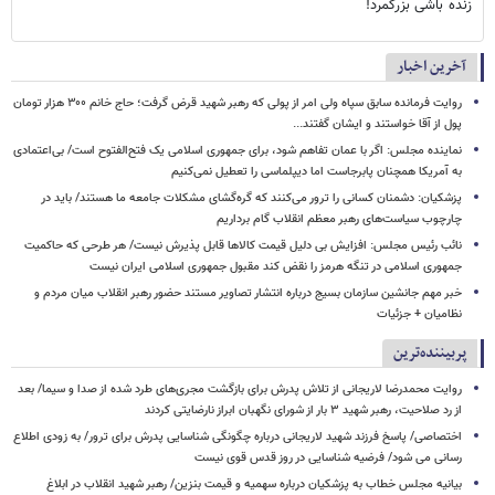
تامین اعتبار پذیرایی از چه محل وکدام محل بود؟ اون هم پسته ! قطعا
خودشون هم میل فرمودن! البته برای همراهی با میهمان!!
بدون نام
۱۰:۵۵ - ۱۳۹۲/۰۱/۰۱
پاسخ
1
4
زنده باشی بزرگمرد!
آخرین اخبار
روایت فرمانده سابق سپاه ولی امر از پولی که رهبر شهید قرض گرفت؛ حاج خانم ۳۰۰ هزار تومان
پول از آقا خواستند و ایشان گفتند...
نماینده مجلس: اگر با عمان تفاهم شود، برای جمهوری اسلامی یک فتح‌الفتوح است/ بی‌اعتمادی
به آمریکا همچنان پابرجاست اما دیپلماسی را تعطیل نمی‌کنیم
پزشکیان: دشمنان کسانی را ترور می‌کنند که گره‌گشای مشکلات جامعه ما هستند/ باید در
چارچوب سیاست‌های رهبر معظم انقلاب گام برداریم
نائب رئیس مجلس: افزایش بی دلیل قیمت کالاها قابل پذیرش نیست/ هر طرحی که حاکمیت
جمهوری اسلامی در تنگه هرمز را نقض کند مقبول جمهوری اسلامی ایران نیست
خبر مهم جانشین سازمان بسیج درباره انتشار تصاویر مستند حضور رهبر انقلاب میان مردم و