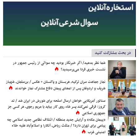
در بحث مشارکت کنید
شما نظر بدهید/ اگر خبرنگار بودید چه سوالی از رئیس جمهور در
نشست خبری فردا می‌پرسیدید؟
نماز جماعت سران ترکیه، عربستان و پاکستان + عکس / بن‌سلمان، شهباز
شریف و اردوغان پس از امضای پیمان دفاع مشترک نماز خواندند
سناتور آمریکایی خواهان ارسال اسلحه برای شورش در ایران شد / تد
کروز: فرقی نمی‌کند پسر شاه روی کار بیاید یا مریم رجوی، هر کسی جز
جمهوری اسلامی
«پیمان مکه» و آرایش جدید منطقه / ائتلاف نظامی جدید اسلامی چه
پیامی برای تهران دارد؟ / مثلث ریاض، آنکارا و اسلام‌آباد علیه خلاء
امنیتی غرب