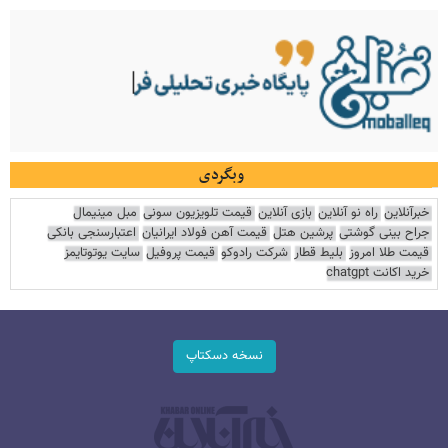
وبگردی
خبرآنلاین
راه نو آنلاین
بازی آنلاین
قیمت تلویزیون سونی
مبل مینیمال
جراح بینی گوشتی
پرشین هتل
قیمت آهن فولاد ایرانیان
اعتبارسنجی بانکی
قیمت طلا امروز
بلیط قطار
شرکت رادوکو
قیمت پروفیل
سایت یوتوتایمز
خرید اکانت chatgpt
نسخه دسکتاپ