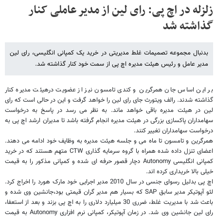
زلزله در اچ پی: رای لین از مدیر عاملی کنار
گذاشته شد
بدنبال مجموعه تصمیمات غلط مدیریتی در خرید یک کمپانی انگلیسی، رای لین
مدیر عامل و رئیس هیئت مدیره اچ پی از سمت خود کنار گذاشته شد.
بر این اساس جان همرگرین و کندی تامسون نیز از عضویت درهیئت مدیره کنار
گذاشته شدند. رالف ویتورث جای رای لین را خواهد گرفت و این در حالی است که رای
لین در هیئت مدیره باقی خواهد ماند. به نظر می رسد در پاسخ به درخواست
سهامداران پاکسازی بزرگی در هیئت مدیره انجام گرفته باشد تا مدیران ارشد اچ پی به
درخواست سهامداران تغییر کنند.
همرگرین و تامسون تا ماه می و جلسه هیئت مدیره به وظایف خود ادامه می دهند.
اعضای تنزل داده شده همراه با گروه سرمایه گذاری
CTW
متهم هستند که در خرید
کمپانی انگلیسی
Autonomy
دچار قصور حرفه ای شده و کمپانی مذکور را به قیمت
خیلی بالا خریداری کرده اند.
اچ پی بدلیل رسوای جنسی در سال 2010 مدیر اجرایی خود مارک هورد را اخراج کرد.
لئو آپوتیکر مدیر سابق
SAP
که بسیار هم مدیر گران قیمتی بود،جانشین وی شده و
باعث شد با مدیریت غلط، ضرری 30 میلیارد دلاری را به اچ پی بزند و بعد از استعفا،
رای لین جانشین وی شد. در زمان آپوتیکر، کمپانی نرم افزاری
Autonomy
به قیمت