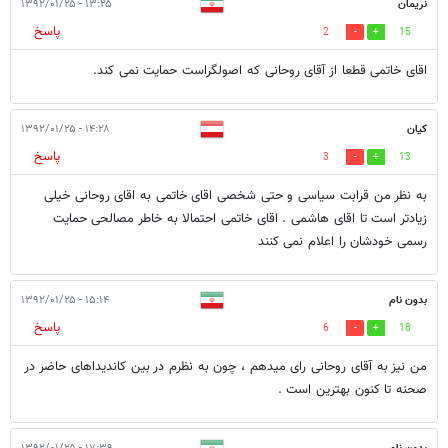
نریمان
۱۳:۲۵ - ۱۳۹۲/۰۱/۲۵
پاسخ
2
15
اقای خاتمی قطعا از آقای روحانی که اصولگراست حمایت نمی کند.
كيان
۱۴:۲۸ - ۱۳۹۲/۰۱/۲۵
پاسخ
3
13
به نظر من قرابت سياسى و حتى شخصى اقاى خاتمى به اقاى روحانى خيلى
زيادتر است تا اقاى هاشمى . اقاى خاتمى احتمالا به خاطر مصالحى حمايت
رسمى خودشان را اعلام نمى كنند
بدون نام
۱۵:۱۴ - ۱۳۹۲/۰۱/۲۵
پاسخ
6
18
من نیز به آقای روحانی رای میدهم ، چون به نظرم در بین کاندیداهای حاضر در
صحنه تا کنون بهترین است .