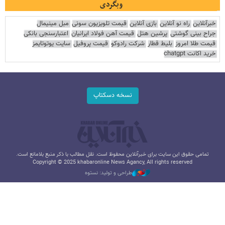
وبگردی
خبرآنلاین
راه نو آنلاین
بازی آنلاین
قیمت تلویزیون سونی
مبل مینیمال
جراح بینی گوشتی
پرشین هتل
قیمت آهن فولاد ایرانیان
اعتبارسنجی بانکی
قیمت طلا امروز
بلیط قطار
شرکت رادوکو
قیمت پروفیل
سایت یوتوتایمز
خرید اکانت chatgpt
نسخه دسکتاپ
تمامی حقوق این سایت برای خبرآنلاین محفوظ است. نقل مطالب با ذکر منبع بلامانع است.
Copyright © 2025 khabaronline News Agancy, All rights reserved
طراحی و تولید: نستوه