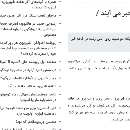
همراه با فیلم‌های آخر هفته تلویزیون؛ ا
فلزی» تا «پست»
بر می آیند /
ماجرای نصب سنگ مزار اکبر عبدی چی
رسوایی جدید در هالیوود؛ اعتراف جنجال
سرشناس به دروغ‌گویی درباره استفاده
مصنوعی!
شبکه دو سیما روی آنتن رفت در کافه خبر
روزنامه اصولگرا: تلویزیون هر روز کم‌مخا
شده/ مسئولان صداوسیما چرا آمار مخاط
خود را محرمانه کرده‌اند؟
وردین،مرضیه برومند کارگردان،راضیه برومند و گیتی مرتضوی
صفحه اول روزنامه های 5شنبه 15مرداد 1405
ویزیونی«آب پریا» و خسرو نقیبی منتقد
درخشش «مرد آرام» در جشنواره ایماگو ا
جیمز کامرون از «آواتار» فاصله می‌گیرد؟
«کافه نادری» به تالار حافظ می‌آید
ادامه موفقیت‌های جهانی «ماه کوچول
 ابر پری ، سبز پری، و آب پری در خانه
در جشنواره ماربیا اسپانیا
خورند، گل می‌گویند و گل می‌شنوند و
علی قمصری: برای من حفظ «وجود ایران»
و پیش آن‌ها نیامده. سه خواهر بزرگ‌تر
«ماهیت ایران» اولویت دارد
رد می‌کنند.
محسن وزیری‌مقدم که بود؟