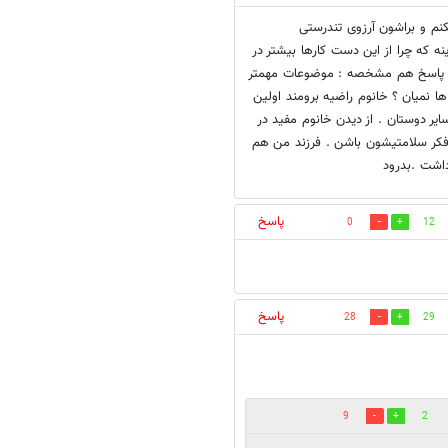
نم و براشون آرزوی تندرستی
 که چرا از این دست کارها بیشتر در
ته پاسخ هم مشخصه : موضوعات مهمتر
 ها نمیان ؟ خانوم راضیه برومند اولین
یر دوستان . از دیدن خانوم مفید در
فکر سلامتیشون باشن . فرزند من هم
پاسخ
0
12
پاسخ
28
29
9
2