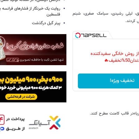
«آژانس دوستی» در آستانه تولید فصل 
روایت یک خبرنگار از فشارهای فرانسه 
یق، لیلی رشیدی، سیامک صفری، شبنم
فلسطین
 کردند.
پیتر گیل درگذشت
 از روش خانگی سفیدکننده
دان50%تخفیف🔥
تخفیف ویژه!
یا»در قالب کامنت مطرح کنند.