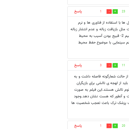
پاسخ
1
23
 تلاش کنند این نوع سریال ها با استفاده از فناوری ها و نرم
ل بازیافت زباله و عدم انتشار زباله
در محیط توسط همه مردم نهادینه شود و واقعا به داد این محیط زیست برسیم 2- قبیح بودن آسیب به محیط
یابد. 3- آیا تمابل به ساخت فیلم سینمایی با موضوع حفظ محیط
پاسخ
3
11
 از حالت شعارگونه فاصله داشت و به
د از لهجه ی تالشی برای بازیگران
قوم تالش هستند.این فیلم به صورت
ست و آنطور که هست نشان دهد.وجود
 یک پزشک ترک باعث تعجب شخصیت ها
پاسخ
1
20