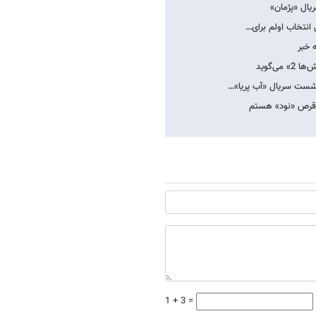
ال «پژمان»
 انتخاب اولم برای…
 خبر
‌گوید
 نشست سریال «آب پریا»…
پا قرص «نود» هستم
1 + 3 =