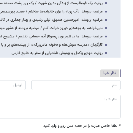
روایت یک فوتبالیست از زندگی بدون شهرت / یک روز پشت صحنه سری
مرضیه برومند: «آب پریا» را برای خانواده‌ها ساختم / سعید پورصمیمی
مرضیه برومند، امیرحسین صدیق، لیلی رشیدی و بهناز جعفری در کافه
نمی‌خواهم به بچه‌های دیروز خیانت کنم / مرضیه برومند از «شهر موش‌ها 2» می
مرضیه برومند: ما در تلویزیون پرسوناژ آدم حسابی نداریم / مشروح
کارگردان «مدرسه موش‌ها» و «خونه مادربزرگه»: از بیننده‌های پر‌ و 
روایت مهدی پاکدل و بهنوش طباطبایی از سفر به خلیج فارس
نظر شما
*
لطفا حاصل عبارت را در جعبه متن روبرو وارد کنید