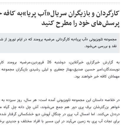
کارگردان و بازیگران سریال«آب پریا»به کافه خ
پرسش‌های خود را مطرح کنید
مجموعه تلویزیونی «آب پریا»به کارگردانی مرضیه برومند که در ایام نوروز از 
نقد و بررسی می‌شود.
به گزارش خبرگزاری خبرآنلاین، دوشنبه 26 فر
نویسندگان،امیر حسین صدیق،بهناز جعفری و لیلی رشیدی بازیگران مجموعه تل
مهمانان کافه خبر خواهند بود.
در خلاصه داستان این مجموعه تلویزیونی آمده است: هر سال، روز سیزده به در،
خواهر بزرگترشان برف پری دور هم جمع می‌شوند، آش چل دانه چل گیاه می‌
درددل می‌کنند. اما امسال آب پری در چنگال اَپوش دیو خشکسالی گرفتار شده 
برای نجات آب پری به زمین می‌آیند در این مسیر با افراد مختلف و جدیدی برخو