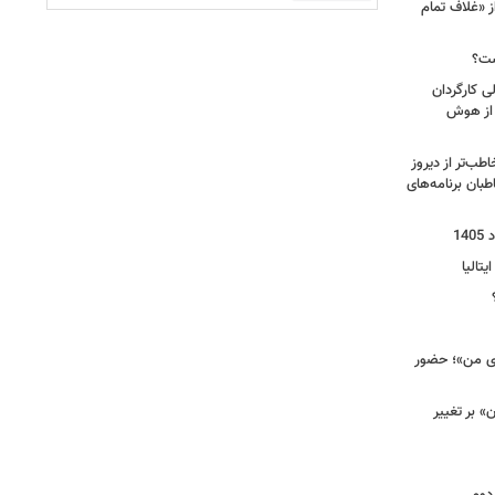
ز «غلاف تمام
ست؟
ی کارگردان
 از هوش
طب‌تر از دیروز
بان برنامه‌های
یتالیا
وی من»؛ حضور
 بر تغییر