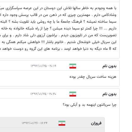
با همه وجودم به خاطر سالها تلاش این دوستان در این عرصه سپاسگزاری میک
وشادکامی دارم . مهمترین چیزی که در ذهن من در قالب پرسش وجود داره اینه
سیما ساخته نمیشه ؟ فرهنگ جامعۀ ما با چه روشی باید تقویت بشه ؟ الب
داریم ... !!! چرا کمتر تو سیما دیده میشن ؟ چرا از راه شبکه خانواده به خانه
تصویریست که من در تلویزیون دیدم . براشون آرزوی دلی شاد دارم . و برای سا
این سریال خیلی خوشحال شدیم . خانوم یاشار !!! خواهش میکنم همگی به 
که 8 ماه دیگه به دنیا خواهد اومد ، برنامه های این گروه رو دوست خواهد داشت .بدرود
بدون نام
۲۰:۱۹ - ۱۳۹۲/۰۱/۲۵
هزینه ساخت سریال چقدر بوده
بدون نام
۲۰:۴۰ - ۱۳۹۲/۰۱/۲۵
چرا سریالتون اینهمه بد و آبکی بود؟
فروزان
۱۶:۲۴ - ۱۳۹۲/۰۱/۲۶