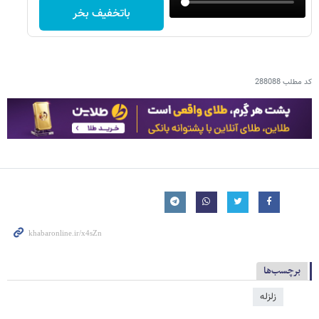
باتخفیف بخر
کد مطلب
288088
برچسب‌ها
زلزله