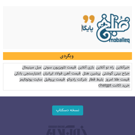
وبگردی
خبرآنلاین
راه نو آنلاین
بازی آنلاین
قیمت تلویزیون سونی
مبل مینیمال
جراح بینی گوشتی
پرشین هتل
قیمت آهن فولاد ایرانیان
اعتبارسنجی بانکی
قیمت طلا امروز
بلیط قطار
شرکت رادوکو
قیمت پروفیل
سایت یوتوتایمز
خرید اکانت chatgpt
نسخه دسکتاپ