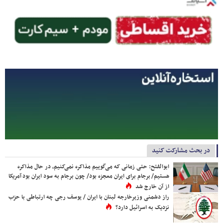
در بحث مشارکت کنید
ابوالفتح: حتی زمانی که می‌گوییم مذاکره نمی‌کنیم، در حال مذاکره
هستیم/ برجام برای ایران معجزه بود/ چون برجام به سود ایران بود آمریکا
از آن خارج شد
راز دشمنی وزیرخارجه لبنان با ایران / یوسف رجی چه ارتباطی با حزب
نزدیک به اسرائیل دارد؟