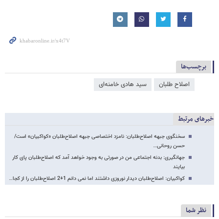
برچسب‌ها
اصلاح طلبان
سید هادی خامنه‌ای
خبرهای مرتبط
سخنگوی جبهه اصلاح‌طلبان: نامزد اختصاصی جبهه اصلاح‌طلبان «کواکبیان» است/
حسن روحانی…
جهانگیری: بدنه اجتماعی من در صورتی به وجود خواهد آمد که اصلاح‌طلبان پای کار
بیایند
کواکبیان: اصلاح‌طلبان دیدار نوروزی داشتند اما نمی دانم 1+2 اصلاح‌طلبان را از کجا…
نظر شما